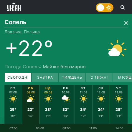
Сопель
Лодзьке, Польща
+22°
Погода Сопель
: Майже безхмарно
СЬОГОДНІ
ЗАВТРА
ТИЖДЕНЬ
2 ТИЖНІ
МІСЯЦ
ПТ
СБ
НД
ПН
ВТ
СР
ЧТ
07.08
08.08
09.08
10.08
11.08
12.08
13.08
25°
23°
28°
32°
24°
24°
28°
18°
14°
13°
16°
17°
13°
13°
02:00
05:00
08:00
11:00
14:00