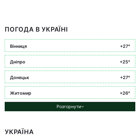
ПОГОДА В УКРАЇНІ
Вінниця
+27°
Дніпро
+25°
Донецьк
+27°
Житомир
+26°
Розгорнути
УКРАЇНА