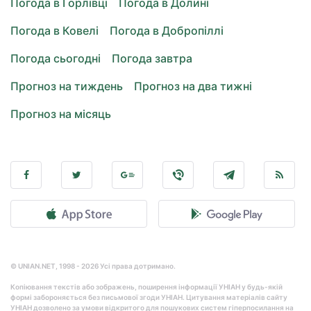
Погода в Горлівці
Погода в Долині
Погода в Ковелі
Погода в Добропіллі
Погода сьогодні
Погода завтра
Прогноз на тиждень
Прогноз на два тижні
Прогноз на місяць
© UNIAN.NET, 1998 - 2026 Усі права дотримано.
Копіювання текстів або зображень, поширення інформації УНІАН у будь-якій
формі забороняється без письмової згоди УНІАН. Цитування матеріалів сайту
УНІАН дозволено за умови відкритого для пошукових систем гіперпосилання на