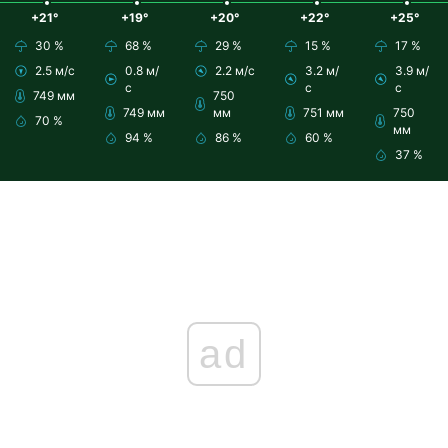
+21°
+19°
+20°
+22°
+25°
30 %
68 %
29 %
15 %
17 %
2.5 м/с
0.8 м/
2.2 м/с
3.2 м/
3.9 м/
с
с
с
749 мм
750
749 мм
мм
751 мм
750
70 %
мм
94 %
86 %
60 %
37 %
ad