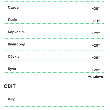
Одеса
+29°
Львів
+21°
Бориспіль
+29°
Вишгород
+29°
Обухів
+29°
Буча
+29°
Усі міста
СВІТ
Кіпр