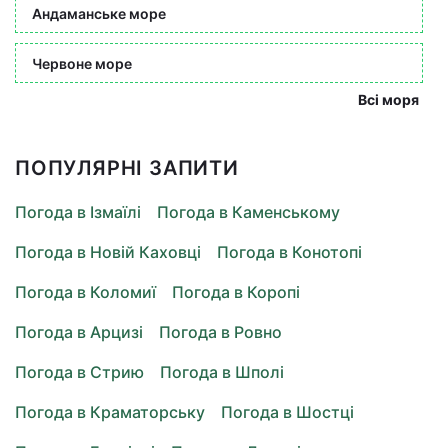
Андаманське море
Червоне море
Всі моря
ПОПУЛЯРНІ ЗАПИТИ
Погода в Ізмаїлі
Погода в Каменському
Погода в Новій Каховці
Погода в Конотопі
Погода в Коломиї
Погода в Коропі
Погода в Арцизі
Погода в Ровно
Погода в Стрию
Погода в Шполі
Погода в Краматорську
Погода в Шостці