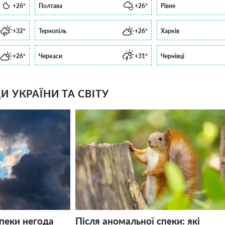
+26°
Полтава
+26°
Рівне
+32°
Тернопіль
+26°
Харків
+26°
Черкаси
+31°
Чернівці
 УКРАЇНИ ТА СВІТУ
спеки негода
Після аномальної спеки: які