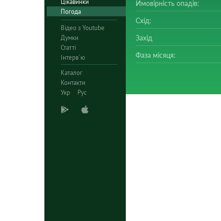
Цікавинки
Ймовірність опадів:
Погода
Схід:
Відео з Youtube
Думки
Захід
Статті
Фаза місяця:
Інтерв`ю
Каталог
Контакти
Укр
Рус