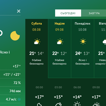
СЬОГОДНІ
ЗАВТРА
Субота
Неділя
Понеділок
Вівт
°
08.08
09.08
10.08
11
 Ясно і
21°
14°
22°
12°
24°
13°
21°
Майже
Майже
Ясно і
Неве
безхмарно
безхмарно
безхмарно
хмарніс
+17 °
+11° / +21°
72 %
00:00
03:00
06:00
09:00
746 мм
+17°
+15°
+14°
+17°
4.7 м/с