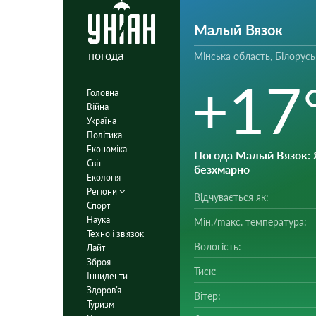
Малый Вязок
погода
Мінська область, Білорусь
+17
Головна
Війна
Україна
Політика
Економіка
Погода Малый Вязок
:
Світ
безхмарно
Екологія
Регіони
Відчувається як:
Спорт
Наука
Мін./mакс. температура:
Техно і зв'язок
Вологість:
Лайт
Зброя
Тиск:
Інциденти
Здоров'я
Вітер:
Туризм