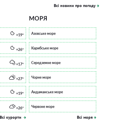
Всі новини про погоду
МОРЯ
Азовське море
+19°
Карибське море
+26°
Середземне море
+17°
Чорне море
+27°
Андаманське море
+19°
Червоне море
+26°
Всі курорти
Всі моря