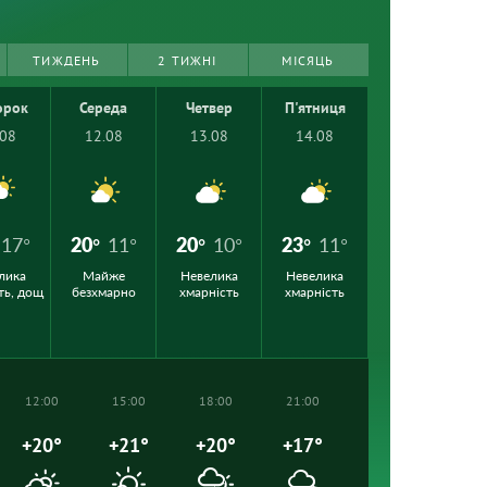
ТИЖДЕНЬ
2 ТИЖНІ
МІСЯЦЬ
орок
Середа
Четвер
П'ятниця
.08
12.08
13.08
14.08
17°
20°
11°
20°
10°
23°
11°
лика
Майже
Невелика
Невелика
ть, дощ
безхмарно
хмарність
хмарність
12:00
15:00
18:00
21:00
+20°
+21°
+20°
+17°