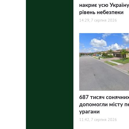
накриє усю Україну
рівень небезпеки
14:29, 7 серпня 2026
687 тисяч сонячни
допомогли місту п
урагани
11:42, 7 серпня 2026