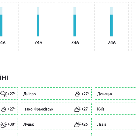
46
746
746
746
ЇНІ
+27°
Дніпро
+27°
Донецьк
+27°
Івано-Франківськ
+27°
Київ
+38°
Луцьк
+26°
Львів