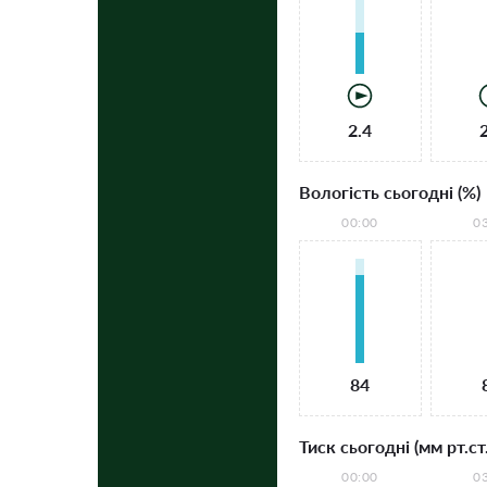
2.4
Вологість сьогодні (%)
00:00
0
84
Тиск сьогодні (мм рт.ст.
00:00
0