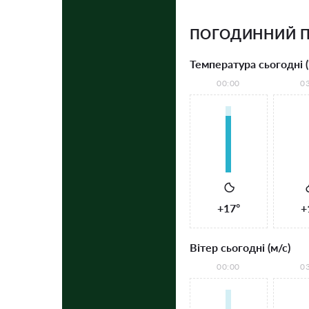
ПОГОДИННИЙ П
Температура сьогодні (
00:00
0
+17°
+
Вітер сьогодні (м/с)
00:00
0