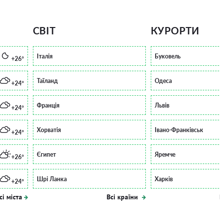
СВІТ
КУРОРТИ
Італія
Буковель
+26°
Таїланд
Одеса
+24°
Франція
Львів
+24°
Хорватія
Івано-Франківськ
+24°
Єгипет
Яремче
+26°
Шрі Ланка
Харків
+24°
сі міста
Всі країни