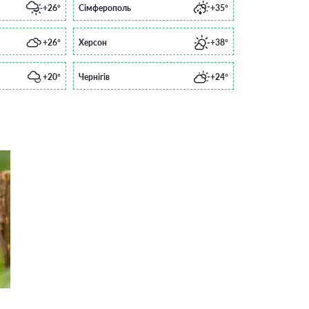
+26°
Сімферополь
+35°
+26°
Херсон
+38°
+20°
Чернігів
+24°