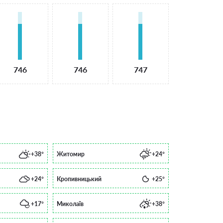
746
746
747
+38°
Житомир
+24°
+24°
Кропивницький
+25°
+17°
Миколаїв
+38°