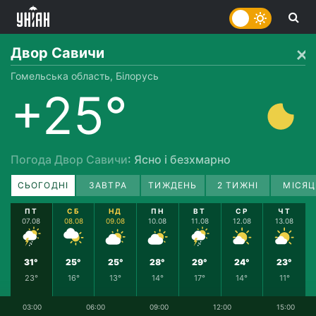
Двор Савичи
Гомельська область, Білорусь
+25°
Погода Двор Савичи
: Ясно і безхмарно
СЬОГОДНІ
ЗАВТРА
ТИЖДЕНЬ
2 ТИЖНІ
МІСЯЦ
ПТ
СБ
НД
ПН
ВТ
СР
ЧТ
07.08
08.08
09.08
10.08
11.08
12.08
13.08
31°
25°
25°
28°
29°
24°
23°
23°
16°
13°
14°
17°
14°
11°
03:00
06:00
09:00
12:00
15:00