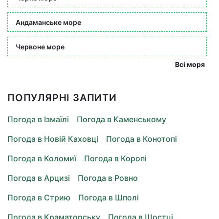
Андаманське море
Червоне море
Всі моря
ПОПУЛЯРНІ ЗАПИТИ
Погода в Ізмаїлі
Погода в Каменському
Погода в Новій Каховці
Погода в Конотопі
Погода в Коломиї
Погода в Коропі
Погода в Арцизі
Погода в Ровно
Погода в Стрию
Погода в Шполі
Погода в Краматорську
Погода в Шостці