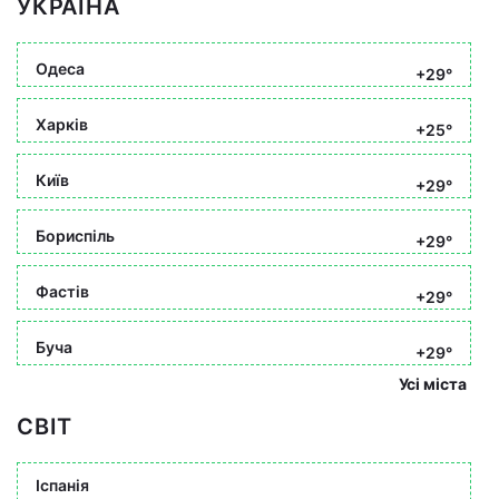
УКРАЇНА
Одеса
+29°
Харків
+25°
Київ
+29°
Бориспіль
+29°
Фастів
+29°
Буча
+29°
Усі міста
СВІТ
Іспанія