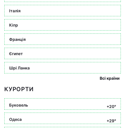
Італія
Кіпр
Франція
Єгипет
Шрі Ланка
Всі країни
КУРОРТИ
Буковель
+20°
Одеса
+29°