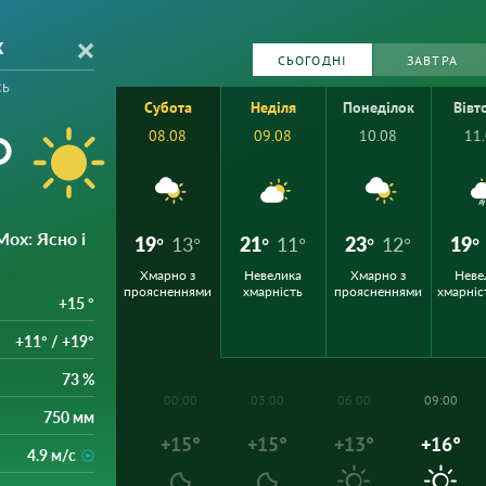
х
СЬОГОДНІ
ЗАВТРА
сь
Субота
Неділя
Понеділок
Вівт
°
08.08
09.08
10.08
11
Мох
: Ясно і
19°
13°
21°
11°
23°
12°
19°
Хмарно з
Невелика
Хмарно з
Неве
проясненнями
хмарність
проясненнями
хмарніс
+15 °
+11° / +19°
73 %
00:00
03:00
06:00
09:00
750 мм
+15°
+15°
+13°
+16°
4.9 м/с