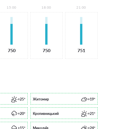
15:00
18:00
21:00
750
750
751
+25°
Житомир
+19°
+20°
Кропивницький
+21°
+15°
Миколаїв
+24°