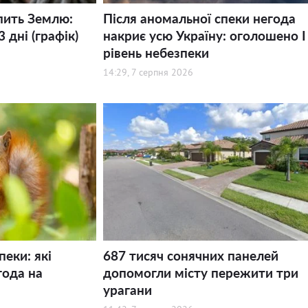
пить Землю:
Після аномальної спеки негода
 дні (графік)
накриє усю Україну: оголошено І
рівень небезпеки
14:29, 7 серпня 2026
пеки: які
687 тисяч сонячних панелей
года на
допомогли місту пережити три
урагани