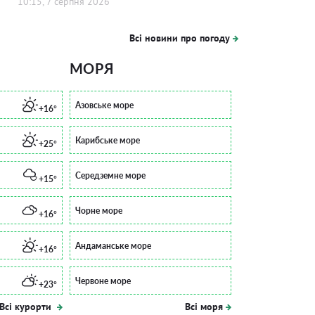
10:15, 7 серпня 2026
Всі новини про погоду
МОРЯ
Азовське море
+16°
Карибське море
+25°
Середземне море
+15°
Чорне море
+16°
Андаманське море
+16°
Червоне море
+23°
Всі курорти
Всі моря