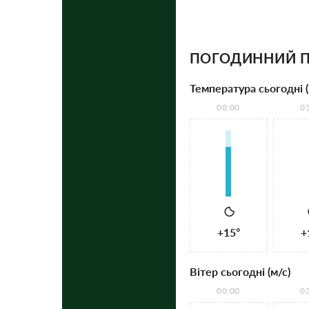
ПОГОДИННИЙ П
Температура сьогодні (
00:00
0
+15°
+
Вітер сьогодні (м/с)
00:00
0