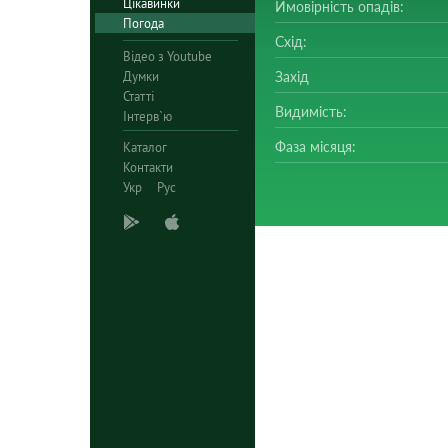
Цікавинки
Ймовірність опадів:
Погода
Схід:
Відео з Youtube
Думки
Захід
Статті
Видимість:
Інтерв`ю
Фаза місяця:
Каталог
Контакти
Укр
Рус