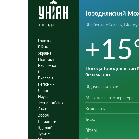
Городнянский Мо
погода
Вітебська область, Білору
+15
Головна
Війна
Україна
Політика
Економіка
Погода Городнянский 
Світ
безхмарно
Екологія
Регіони
Відчувається як:
Спорт
Наука
Мін./mакс. температура:
Техно і зв'язок
Вологість:
Лайт
Зброя
Тиск:
Інциденти
Здоров'я
Вітер:
Туризм