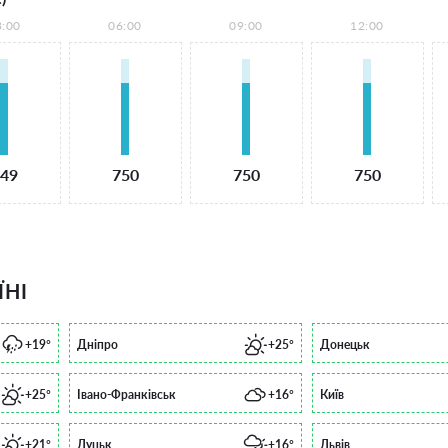
3:00
06:00
09:00
12:00
49
750
750
750
ЇНІ
+19°
Дніпро
+25°
Донецьк
+25°
Івано-Франківськ
+16°
Київ
+21°
Луцьк
+16°
Львів