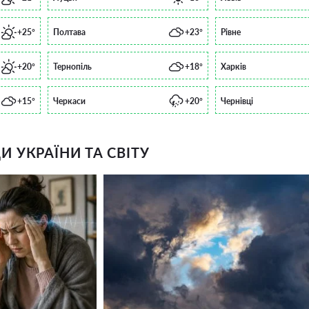
+25°
Полтава
+23°
Рівне
+20°
Тернопіль
+18°
Харків
+15°
Черкаси
+20°
Чернівці
 УКРАЇНИ ТА СВІТУ