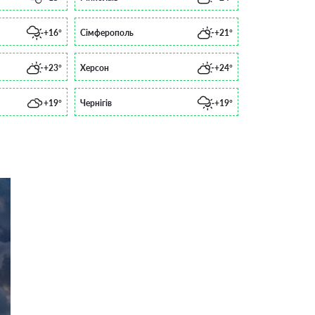
+16°
Сімферополь
+21°
+23°
Херсон
+24°
+19°
Чернігів
+19°