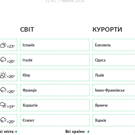
11:42, 7 серпня 2026
СВІТ
КУРОРТИ
Іспанія
Буковель
+23°
Італія
Одеса
+20°
Кіпр
Львів
+20°
Франція
Івано-Франківськ
+20°
Хорватія
Яремче
+19°
Єгипет
Харків
+20°
сі міста
Всі країни