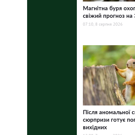
Магнітна буря охо
свіжий прогноз на 3
07:10, 8 серпня 2026
Після аномальної с
сюрпризи готує по
вихідних