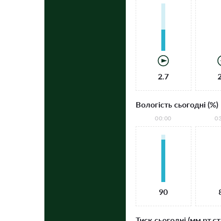
2.7
Вологість сьогодні (%)
00:00
0
90
Тиск сьогодні (мм рт.ст.