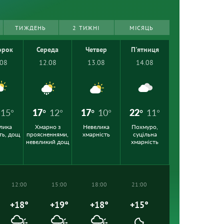
ТИЖДЕНЬ
2 ТИЖНІ
МІСЯЦЬ
орок
Середа
Четвер
П'ятниця
.08
12.08
13.08
14.08
15°
17°
12°
17°
10°
22°
11°
лика
Хмарно з
Невелика
Похмуро,
ть, дощ
проясненнями,
хмарність
суцільна
невеликий дощ
хмарність
12:00
15:00
18:00
21:00
+18°
+19°
+18°
+15°