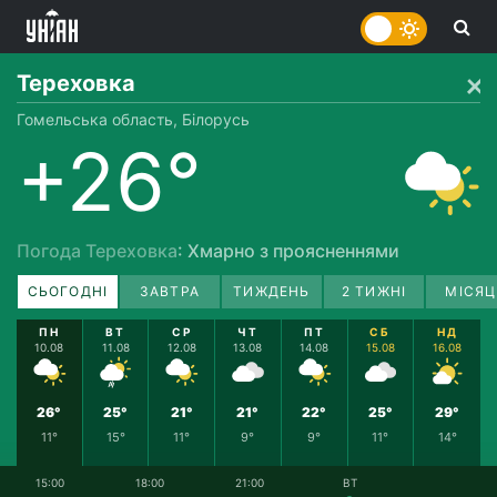
Тереховка
Гомельська область, Білорусь
+26°
Погода Тереховка
: Хмарно з проясненнями
СЬОГОДНІ
ЗАВТРА
ТИЖДЕНЬ
2 ТИЖНІ
МІСЯЦ
ПН
ВТ
СР
ЧТ
ПТ
СБ
НД
10.08
11.08
12.08
13.08
14.08
15.08
16.08
26°
25°
21°
21°
22°
25°
29°
11°
15°
11°
9°
9°
11°
14°
15:00
18:00
21:00
ВТ