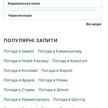
Андаманське море
Червоне море
Всі моря
ПОПУЛЯРНІ ЗАПИТИ
Погода в Ізмаїлі
Погода в Каменському
Погода в Новій Каховці
Погода в Конотопі
Погода в Коломиї
Погода в Коропі
Погода в Арцизі
Погода в Ровно
Погода в Стрию
Погода в Шполі
Погода в Краматорську
Погода в Шостці