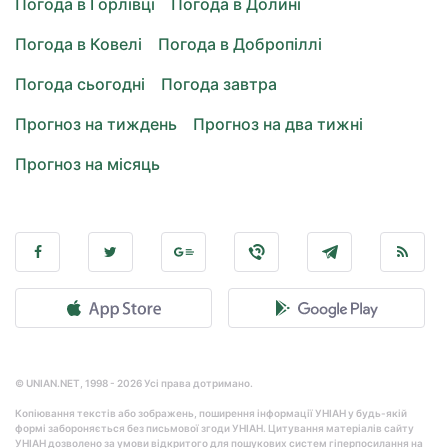
Погода в Горлівці
Погода в Долині
Погода в Ковелі
Погода в Добропіллі
Погода сьогодні
Погода завтра
Прогноз на тиждень
Прогноз на два тижні
Прогноз на місяць
© UNIAN.NET, 1998 - 2026 Усі права дотримано.
Копіювання текстів або зображень, поширення інформації УНІАН у будь-якій
формі забороняється без письмової згоди УНІАН. Цитування матеріалів сайту
УНІАН дозволено за умови відкритого для пошукових систем гіперпосилання на