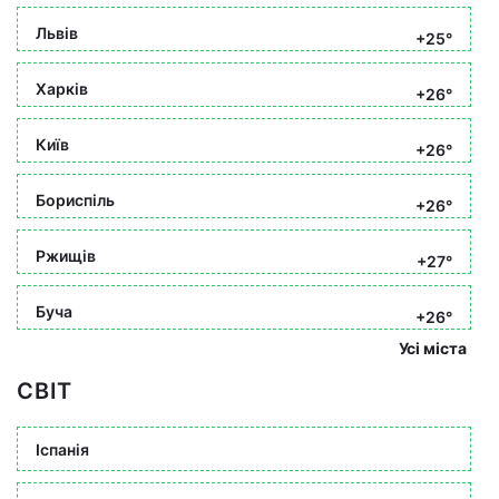
Львів
+25°
Харків
+26°
Київ
+26°
Бориспіль
+26°
Ржищів
+27°
Буча
+26°
Усі міста
СВІТ
Іспанія