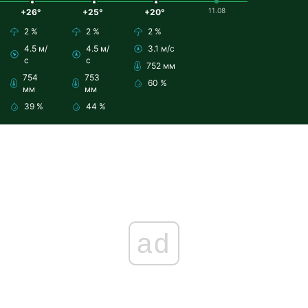
11.08
+26°
+25°
+20°
2 %
2 %
2 %
4.5 м/
4.5 м/
3.1 м/с
с
с
752 мм
754
753
60 %
мм
мм
39 %
44 %
ad