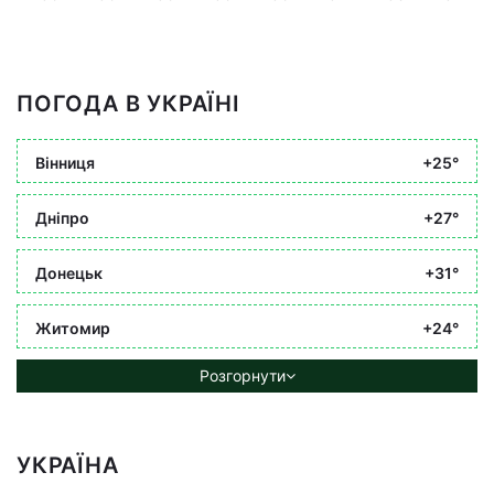
ПОГОДА В УКРАЇНІ
Вінниця
+25°
Дніпро
+27°
Донецьк
+31°
Житомир
+24°
Розгорнути
УКРАЇНА