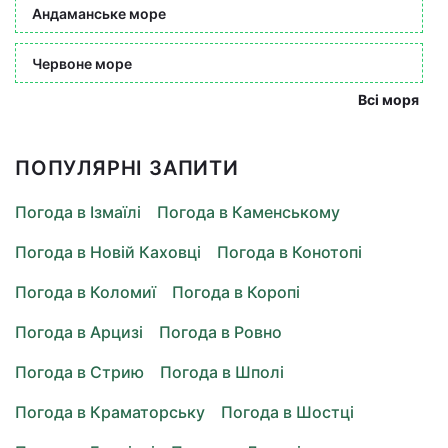
Андаманське море
Червоне море
Всі моря
ПОПУЛЯРНІ ЗАПИТИ
Погода в Ізмаїлі
Погода в Каменському
Погода в Новій Каховці
Погода в Конотопі
Погода в Коломиї
Погода в Коропі
Погода в Арцизі
Погода в Ровно
Погода в Стрию
Погода в Шполі
Погода в Краматорську
Погода в Шостці