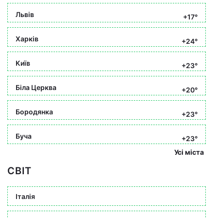
Львів
+17°
Харків
+24°
Київ
+23°
Біла Церква
+20°
Бородянка
+23°
Буча
+23°
Усі міста
СВІТ
Італія