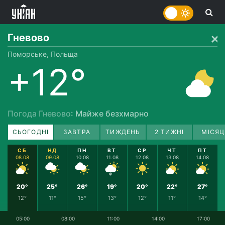
Гневово
Поморське, Польща
+12°
Погода Гневово
: Майже безхмарно
СЬОГОДНІ
ЗАВТРА
ТИЖДЕНЬ
2 ТИЖНІ
МІСЯЦ
СБ
НД
ПН
ВТ
СР
ЧТ
ПТ
08.08
09.08
10.08
11.08
12.08
13.08
14.08
20°
25°
26°
19°
20°
22°
27°
12°
11°
15°
13°
12°
11°
14°
05:00
08:00
11:00
14:00
17:00