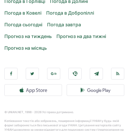
Погода в Горлівці
Погода в Долині
Погода в Ковелі
Погода в Добропіллі
Погода сьогодні
Погода завтра
Прогноз на тиждень
Прогноз на два тижні
Прогноз на місяць
© UNIAN.NET, 1998 - 2026 Усі права дотримано.
Копіювання текстів або зображень, поширення інформації УНІАН у будь-якій
формі забороняється без письмової згоди УНІАН. Цитування матеріалів сайту
УНІАН дозволено за умови відкритого для пошукових систем гіперпосилання на