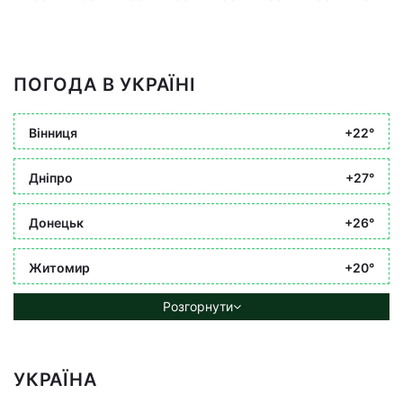
ПОГОДА В УКРАЇНІ
Вінниця
+22°
Дніпро
+27°
Донецьк
+26°
Житомир
+20°
Розгорнути
УКРАЇНА