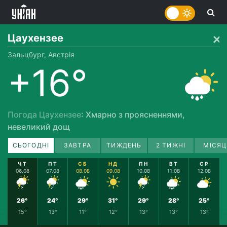
Цаухензее
Зальцбург, Австрія
+16°
Погода Цаухензее
: Хмарно з проясненнями,
невеликий дощ
СЬОГОДНІ
ЗАВТРА
ТИЖДЕНЬ
2 ТИЖНІ
МІСЯЦ
ЧТ
ПТ
СБ
НД
ПН
ВТ
СР
06.08
07.08
08.08
09.08
10.08
11.08
12.08
26°
24°
29°
31°
29°
28°
25°
15°
13°
11°
12°
13°
13°
13°