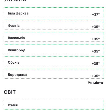
Біла Церква
+37°
Фастів
+35°
Васильків
+35°
Вишгород
+35°
Обухів
+35°
Бородянка
+35°
Усі міста
СВІТ
Італія