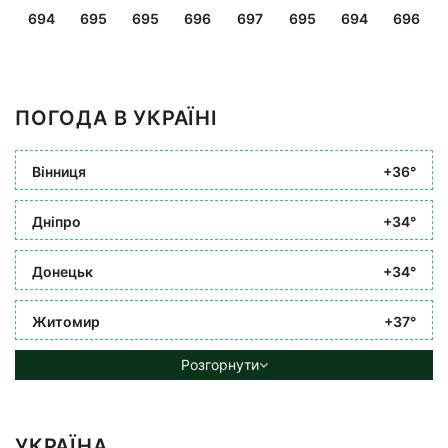
694
695
695
696
697
695
694
696
ПОГОДА В УКРАЇНІ
Вінниця
+36°
Дніпро
+34°
Донецьк
+34°
Житомир
+37°
Розгорнути
УКРАЇНА