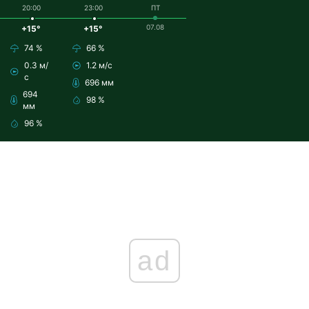
20:00
23:00
ПТ
07.08
+15°
+15°
74 %
66 %
0.3 м/
1.2 м/с
с
696 мм
694
98 %
мм
96 %
ad