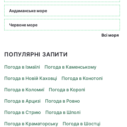
Андаманське море
Червоне море
Всі моря
ПОПУЛЯРНІ ЗАПИТИ
Погода в Ізмаїлі
Погода в Каменському
Погода в Новій Каховці
Погода в Конотопі
Погода в Коломиї
Погода в Коропі
Погода в Арцизі
Погода в Ровно
Погода в Стрию
Погода в Шполі
Погода в Краматорську
Погода в Шостці