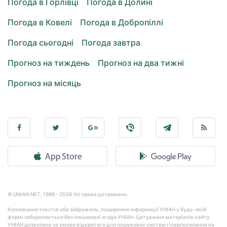
Погода в Горлівці
Погода в Долині
Погода в Ковелі
Погода в Добропіллі
Погода сьогодні
Погода завтра
Прогноз на тиждень
Прогноз на два тижні
Прогноз на місяць
© UNIAN.NET, 1998 - 2026 Усі права дотримано.
Копіювання текстів або зображень, поширення інформації УНІАН у будь-якій
формі забороняється без письмової згоди УНІАН. Цитування матеріалів сайту
УНІАН дозволено за умови відкритого для пошукових систем гіперпосилання на