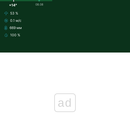
08.08
+14°
53 %
0.1 м/с
669 мм
100 %
ad