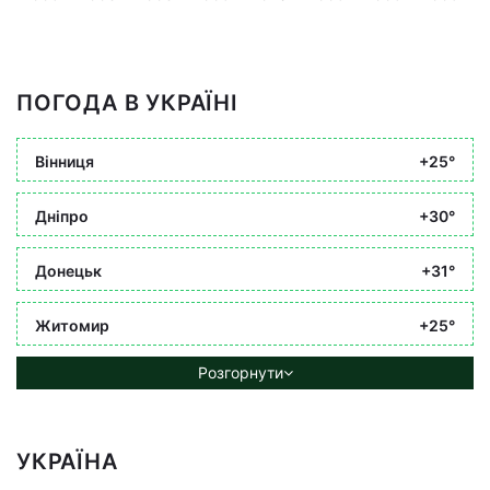
ПОГОДА В УКРАЇНІ
Вінниця
+25°
Дніпро
+30°
Донецьк
+31°
Житомир
+25°
Розгорнути
УКРАЇНА