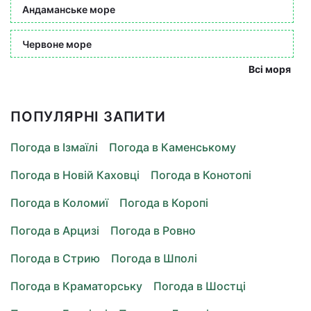
Андаманське море
Червоне море
Всі моря
ПОПУЛЯРНІ ЗАПИТИ
Погода в Ізмаїлі
Погода в Каменському
Погода в Новій Каховці
Погода в Конотопі
Погода в Коломиї
Погода в Коропі
Погода в Арцизі
Погода в Ровно
Погода в Стрию
Погода в Шполі
Погода в Краматорську
Погода в Шостці