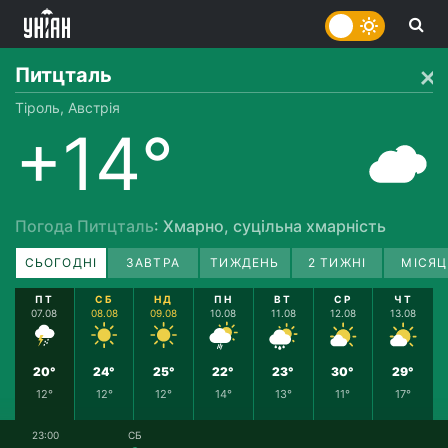
Питцталь
Тіроль, Австрія
+14°
Погода Питцталь
: Хмарно, суцільна хмарність
СЬОГОДНІ
ЗАВТРА
ТИЖДЕНЬ
2 ТИЖНІ
МІСЯЦ
ПТ
СБ
НД
ПН
ВТ
СР
ЧТ
07.08
08.08
09.08
10.08
11.08
12.08
13.08
20°
24°
25°
22°
23°
30°
29°
12°
12°
12°
14°
13°
11°
17°
23:00
СБ