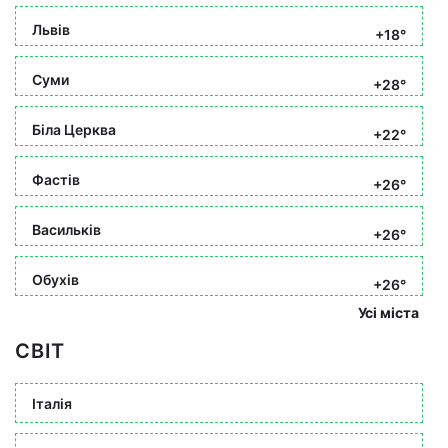
Львів
+18°
Суми
+28°
Біла Церква
+22°
Фастів
+26°
Васильків
+26°
Обухів
+26°
Усі міста
СВІТ
Італія