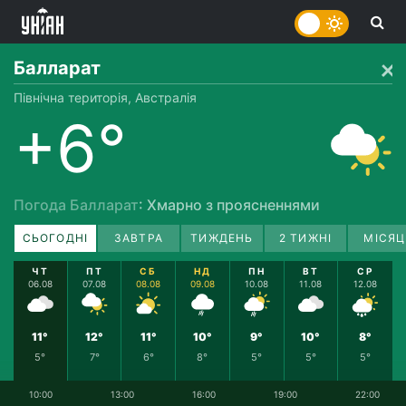
Балларат
Північна територія, Австралія
+6°
Погода Балларат
: Хмарно з проясненнями
СЬОГОДНІ
ЗАВТРА
ТИЖДЕНЬ
2 ТИЖНІ
МІСЯЦ
ЧТ
ПТ
СБ
НД
ПН
ВТ
СР
06.08
07.08
08.08
09.08
10.08
11.08
12.08
11°
12°
11°
10°
9°
10°
8°
5°
7°
6°
8°
5°
5°
5°
10:00
13:00
16:00
19:00
22:00