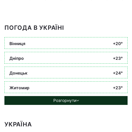
ПОГОДА В УКРАЇНІ
Вінниця
+20°
Дніпро
+23°
Донецьк
+24°
Житомир
+23°
Розгорнути
УКРАЇНА