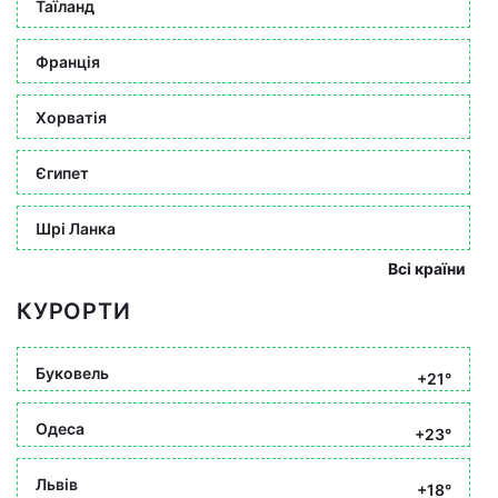
Таїланд
Франція
Хорватія
Єгипет
Шрі Ланка
Всі країни
КУРОРТИ
Буковель
+21°
Одеса
+23°
Львів
+18°