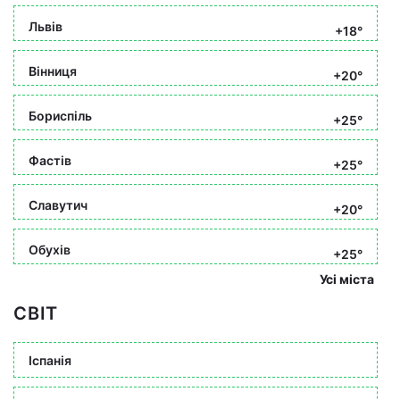
Львів
+18°
Вінниця
+20°
Бориспіль
+25°
Фастів
+25°
Славутич
+20°
Обухів
+25°
Усі міста
СВІТ
Іспанія