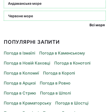
Андаманське море
Червоне море
Всі моря
ПОПУЛЯРНІ ЗАПИТИ
Погода в Ізмаїлі
Погода в Каменському
Погода в Новій Каховці
Погода в Конотопі
Погода в Коломиї
Погода в Коропі
Погода в Арцизі
Погода в Ровно
Погода в Стрию
Погода в Шполі
Погода в Краматорську
Погода в Шостці