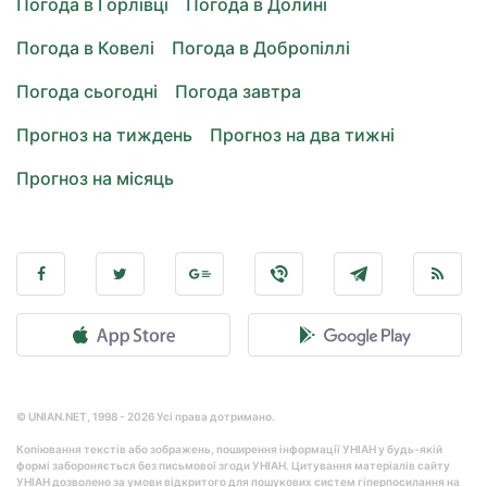
Погода в Горлівці
Погода в Долині
Погода в Ковелі
Погода в Добропіллі
Погода сьогодні
Погода завтра
Прогноз на тиждень
Прогноз на два тижні
Прогноз на місяць
© UNIAN.NET, 1998 - 2026 Усі права дотримано.
Копіювання текстів або зображень, поширення інформації УНІАН у будь-якій
формі забороняється без письмової згоди УНІАН. Цитування матеріалів сайту
УНІАН дозволено за умови відкритого для пошукових систем гіперпосилання на