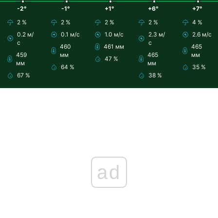
-2°
-1°
+1°
+6°
+7°
2 %
2 %
2 %
2 %
4 %
0.2 м/
0.1 м/с
1.0 м/с
2.3 м/
2.6 м/с
с
с
460
461 мм
465
459
мм
465
мм
47 %
мм
мм
64 %
35 %
67 %
38 %
ad