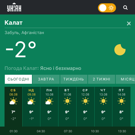
Калат
Забуль, Афганістан
-2°
Погода Калат
: Ясно і безхмарно
СЬОГОДНІ
ЗАВТРА
ТИЖДЕНЬ
2 ТИЖНІ
МІСЯЦ
СБ
НД
ПН
ВТ
СР
ЧТ
ПТ
08.08
09.08
10.08
11.08
12.08
13.08
14.08
7°
9°
9°
9°
9°
9°
8°
-2°
-1°
0°
0°
0°
0°
0°
01:30
04:30
07:30
10:30
13:30