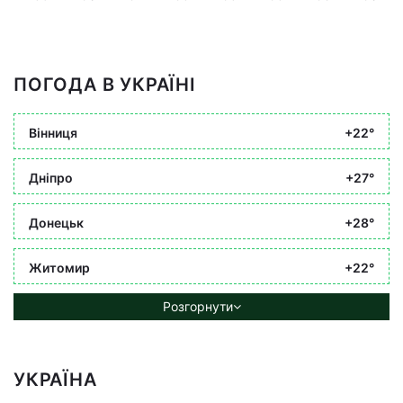
ПОГОДА В УКРАЇНІ
Вінниця
+22°
Дніпро
+27°
Донецьк
+28°
Житомир
+22°
Розгорнути
УКРАЇНА