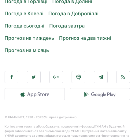
Погода в Горлівці
Погода в Долині
Погода в Ковелі
Погода в Добропіллі
Погода сьогодні
Погода завтра
Прогноз на тиждень
Прогноз на два тижні
Прогноз на місяць
© UNIAN.NET, 1998 - 2026 Усі права дотримано.
Копіювання текстів або зображень, поширення інформації УНІАН у будь-якій
формі забороняється без письмової згоди УНІАН. Цитування матеріалів сайту
УНІАН дозволено за умови відкритого для пошукових систем гіперпосилання на