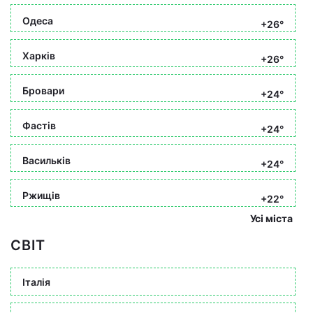
Одеса
+26°
Харків
+26°
Бровари
+24°
Фастів
+24°
Васильків
+24°
Ржищів
+22°
Усі міста
СВІТ
Італія