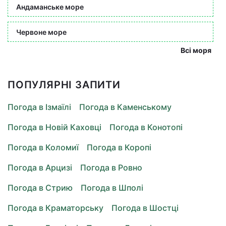
Андаманське море
Червоне море
Всі моря
ПОПУЛЯРНІ ЗАПИТИ
Погода в Ізмаїлі
Погода в Каменському
Погода в Новій Каховці
Погода в Конотопі
Погода в Коломиї
Погода в Коропі
Погода в Арцизі
Погода в Ровно
Погода в Стрию
Погода в Шполі
Погода в Краматорську
Погода в Шостці