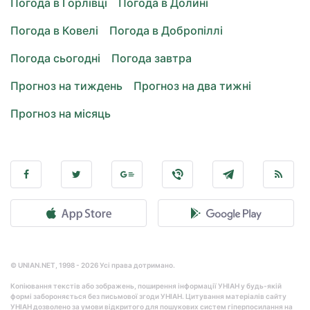
Погода в Горлівці
Погода в Долині
Погода в Ковелі
Погода в Добропіллі
Погода сьогодні
Погода завтра
Прогноз на тиждень
Прогноз на два тижні
Прогноз на місяць
© UNIAN.NET, 1998 - 2026 Усі права дотримано.
Копіювання текстів або зображень, поширення інформації УНІАН у будь-якій
формі забороняється без письмової згоди УНІАН. Цитування матеріалів сайту
УНІАН дозволено за умови відкритого для пошукових систем гіперпосилання на