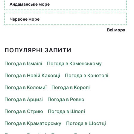
Андаманське море
Червоне море
Всі моря
ПОПУЛЯРНІ ЗАПИТИ
Погода в Ізмаїлі
Погода в Каменському
Погода в Новій Каховці
Погода в Конотопі
Погода в Коломиї
Погода в Коропі
Погода в Арцизі
Погода в Ровно
Погода в Стрию
Погода в Шполі
Погода в Краматорську
Погода в Шостці