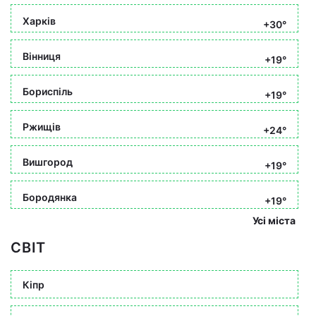
Харків
+30°
Вінниця
+19°
Бориспіль
+19°
Ржищів
+24°
Вишгород
+19°
Бородянка
+19°
Усі міста
СВІТ
Кіпр