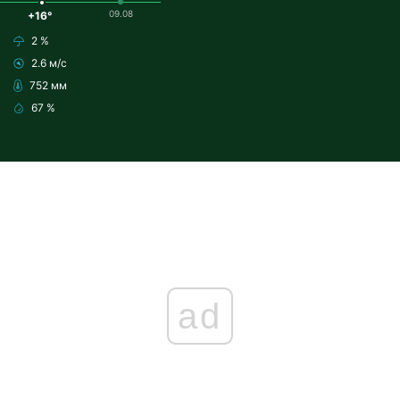
09.08
+16°
2 %
2.6 м/с
752 мм
67 %
ad