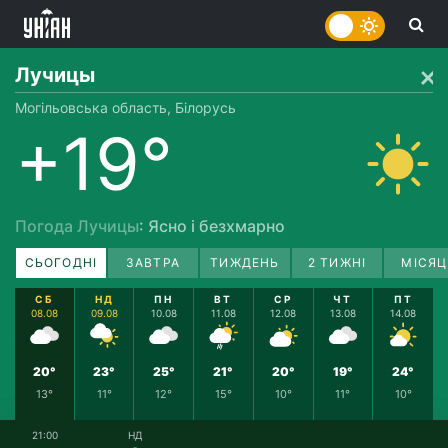
Лучицы
Могільовська область, Білорусь
+19°
Погода Лучицы
: Ясно і безхмарно
СЬОГОДНІ
ЗАВТРА
ТИЖДЕНЬ
2 ТИЖНІ
МІСЯЦ
СБ
НД
ПН
ВТ
СР
ЧТ
ПТ
08.08
09.08
10.08
11.08
12.08
13.08
14.08
20°
23°
25°
21°
20°
19°
24°
13°
11°
12°
15°
10°
11°
10°
21:00
НД