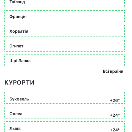
Таїланд
Франція
Хорватія
Єгипет
Шрі Ланка
Всі країни
КУРОРТИ
Буковель
+26°
Одеса
+24°
Львів
+24°