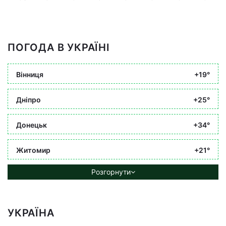
ПОГОДА В УКРАЇНІ
Вінниця
+19°
Дніпро
+25°
Донецьк
+34°
Житомир
+21°
Розгорнути
УКРАЇНА