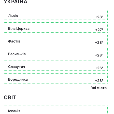
УКРАЇНА
Львів
+28°
Біла Церква
+27°
Фастів
+28°
Васильків
+28°
Славутич
+26°
Бородянка
+28°
Усі міста
СВІТ
Іспанія