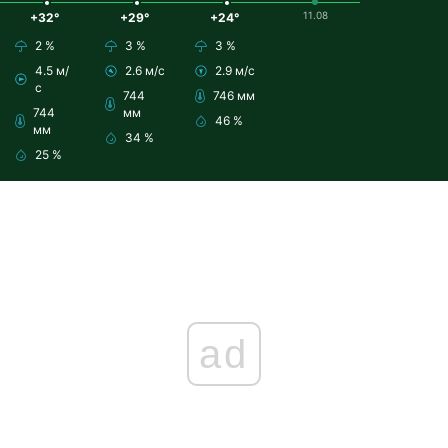
11.08
+32°
+29°
+24°
2 %
3 %
3 %
4.5 м/
2.6 м/с
2.9 м/с
с
744
746 мм
744
мм
46 %
мм
34 %
25 %
ad