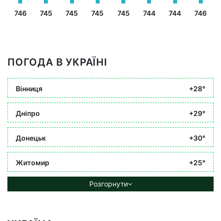
746
745
745
745
745
744
744
746
ПОГОДА В УКРАЇНІ
Вінниця
+28°
Дніпро
+29°
Донецьк
+30°
Житомир
+25°
Розгорнути