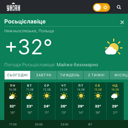
Росьціславіце
Нижньосілезьке, Польща
+32°
Погода Росьціславіце
: Майже безхмарно
СЬОГОДНІ
ЗАВТРА
ТИЖДЕНЬ
2 ТИЖНІ
МІСЯЦ
ПН
ВТ
СР
ЧТ
ПТ
СБ
НД
10.08
11.08
12.08
13.08
14.08
15.08
16.08
32°
23°
24°
26°
29°
32°
29°
18°
16°
11°
13°
14°
18°
21°
17:00
20:00
23:00
ВТ