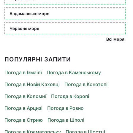
Андаманське море
Червоне море
Всі моря
ПОПУЛЯРНІ ЗАПИТИ
Погода в Ізмаїлі
Погода в Каменському
Погода в Новій Каховці
Погода в Конотопі
Погода в Коломиї
Погода в Коропі
Погода в Арцизі
Погода в Ровно
Погода в Стрию
Погода в Шполі
Погода в Краматорську
Погода в Шостці