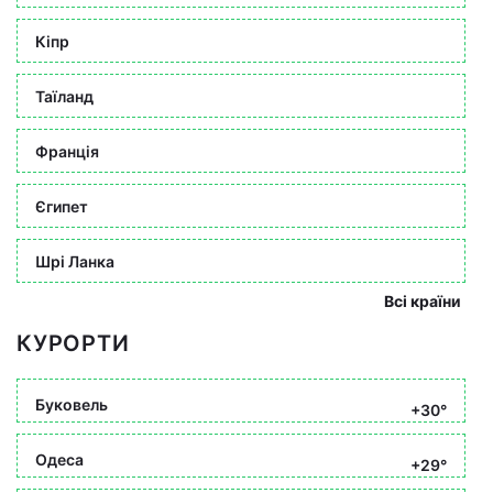
Кіпр
Таїланд
Франція
Єгипет
Шрі Ланка
Всі країни
КУРОРТИ
Буковель
+30°
Одеса
+29°