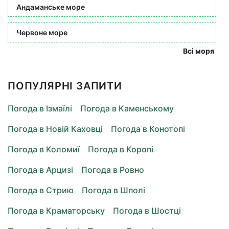
Андаманське море
Червоне море
Всі моря
ПОПУЛЯРНІ ЗАПИТИ
Погода в Ізмаїлі
Погода в Каменському
Погода в Новій Каховці
Погода в Конотопі
Погода в Коломиї
Погода в Коропі
Погода в Арцизі
Погода в Ровно
Погода в Стрию
Погода в Шполі
Погода в Краматорську
Погода в Шостці