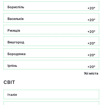
Бориспіль
+20°
Васильків
+20°
Ржищів
+20°
Вишгород
+20°
Бородянка
+20°
Ірпінь
+20°
Усі міста
СВІТ
Італія