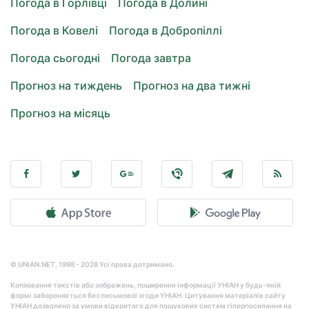
Погода в Горлівці
Погода в Долині
Погода в Ковелі
Погода в Добропіллі
Погода сьогодні
Погода завтра
Прогноз на тиждень
Прогноз на два тижні
Прогноз на місяць
© UNIAN.NET, 1998 - 2026 Усі права дотримано.
Копіювання текстів або зображень, поширення інформації УНІАН у будь-якій
формі забороняється без письмової згоди УНІАН. Цитування матеріалів сайту
УНІАН дозволено за умови відкритого для пошукових систем гіперпосилання на