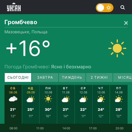
Громбчево
Мазовецьке, Польща
+16°
Погода Громбчево
: Ясно і безхмарно
СЬОГОДНІ
ЗАВТРА
ТИЖДЕНЬ
2 ТИЖНІ
МІСЯЦ
СБ
НД
ПН
ВТ
СР
ЧТ
ПТ
08.08
09.08
10.08
11.08
12.08
13.08
14.08
21°
25°
30°
21°
22°
24°
28°
13°
11°
16°
14°
11°
12°
12°
08:00
11:00
14:00
17:00
20:00