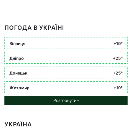
ПОГОДА В УКРАЇНІ
Вінниця
+19°
Дніпро
+25°
Донецьк
+25°
Житомир
+19°
Розгорнути
УКРАЇНА