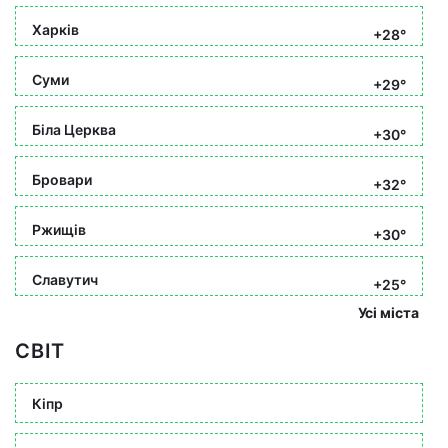
Харків
+28°
Суми
+29°
Біла Церква
+30°
Бровари
+32°
Ржищів
+30°
Славутич
+25°
Усі міста
СВІТ
Кіпр