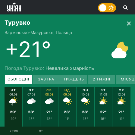
Турувко
Вармінсько-Мазурське, Польща
+21°
Погода Турувко
: Невелика хмарність
СЬОГОДНІ
ЗАВТРА
ТИЖДЕНЬ
2 ТИЖНІ
МІСЯЦ
ЧТ
ПТ
СБ
НД
ПН
ВТ
СР
06.08
07.08
08.08
09.08
10.08
11.08
12.08
29°
23°
21°
23°
28°
22°
21°
19°
15°
12°
11°
15°
15°
11°
23:00
ПТ