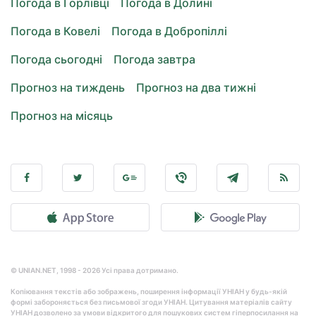
Погода в Горлівці
Погода в Долині
Погода в Ковелі
Погода в Добропіллі
Погода сьогодні
Погода завтра
Прогноз на тиждень
Прогноз на два тижні
Прогноз на місяць
© UNIAN.NET, 1998 - 2026 Усі права дотримано.
Копіювання текстів або зображень, поширення інформації УНІАН у будь-якій
формі забороняється без письмової згоди УНІАН. Цитування матеріалів сайту
УНІАН дозволено за умови відкритого для пошукових систем гіперпосилання на