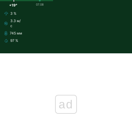
07.08
+19°
3 %
3.3 м/
с
745 мм
97 %
ad