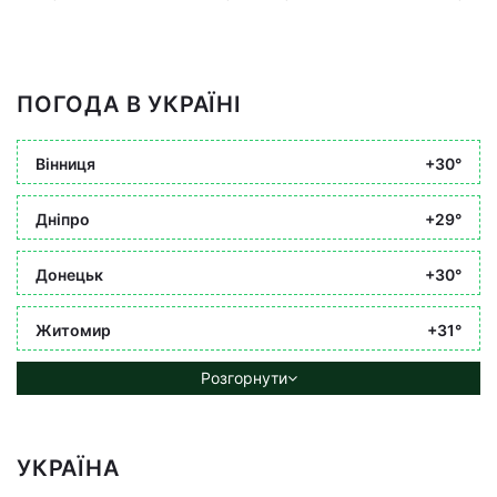
ПОГОДА В УКРАЇНІ
Вінниця
+30°
Дніпро
+29°
Донецьк
+30°
Житомир
+31°
Розгорнути
УКРАЇНА