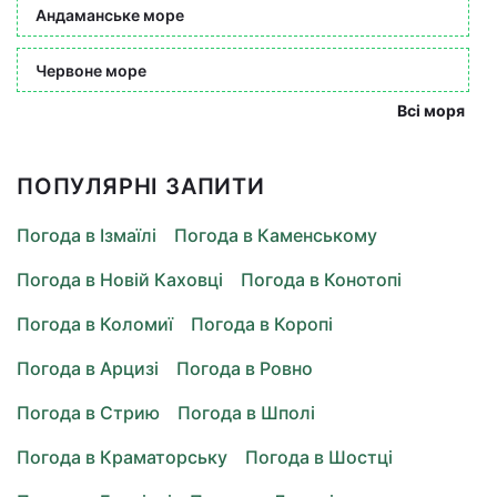
Андаманське море
Червоне море
Всі моря
ПОПУЛЯРНІ ЗАПИТИ
Погода в Ізмаїлі
Погода в Каменському
Погода в Новій Каховці
Погода в Конотопі
Погода в Коломиї
Погода в Коропі
Погода в Арцизі
Погода в Ровно
Погода в Стрию
Погода в Шполі
Погода в Краматорську
Погода в Шостці