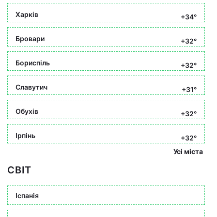
Харків
+34°
Бровари
+32°
Бориспіль
+32°
Славутич
+31°
Обухів
+32°
Ірпінь
+32°
Усі міста
СВІТ
Іспанія