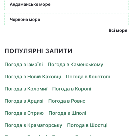
Андаманське море
Червоне море
Всі моря
ПОПУЛЯРНІ ЗАПИТИ
Погода в Ізмаїлі
Погода в Каменському
Погода в Новій Каховці
Погода в Конотопі
Погода в Коломиї
Погода в Коропі
Погода в Арцизі
Погода в Ровно
Погода в Стрию
Погода в Шполі
Погода в Краматорську
Погода в Шостці