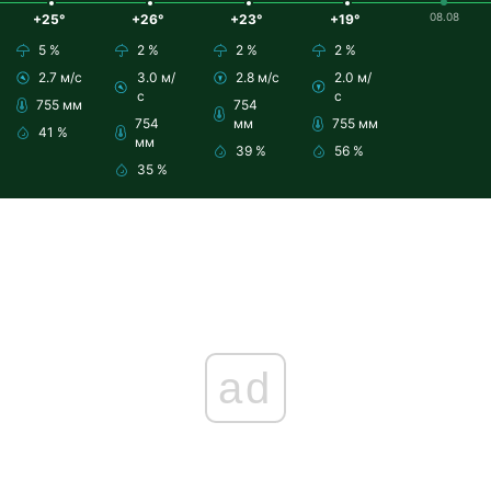
08.08
+25°
+26°
+23°
+19°
5 %
2 %
2 %
2 %
2.7 м/с
3.0 м/
2.8 м/с
2.0 м/
с
с
755 мм
754
754
мм
755 мм
41 %
мм
39 %
56 %
35 %
ad