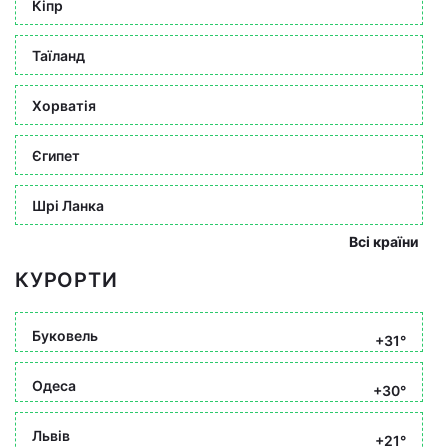
Кіпр
Таїланд
Хорватія
Єгипет
Шрі Ланка
Всі країни
КУРОРТИ
Буковель
+31°
Одеса
+30°
Львів
+21°