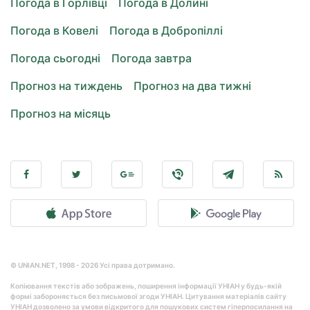
Погода в Горлівці
Погода в Долині
Погода в Ковелі
Погода в Добропіллі
Погода сьогодні
Погода завтра
Прогноз на тиждень
Прогноз на два тижні
Прогноз на місяць
© UNIAN.NET, 1998 - 2026 Усі права дотримано.
Копіювання текстів або зображень, поширення інформації УНІАН у будь-якій
формі забороняється без письмової згоди УНІАН. Цитування матеріалів сайту
УНІАН дозволено за умови відкритого для пошукових систем гіперпосилання на