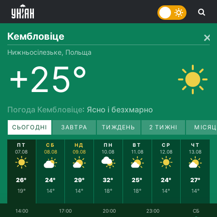
Кембловіце
Нижньосілезьке, Польща
+25°
Погода Кембловіце
: Ясно і безхмарно
СЬОГОДНІ
ЗАВТРА
ТИЖДЕНЬ
2 ТИЖНІ
МІСЯЦ
ПТ
СБ
НД
ПН
ВТ
СР
ЧТ
07.08
08.08
09.08
10.08
11.08
12.08
13.08
26°
24°
29°
32°
25°
24°
27°
19°
14°
14°
18°
18°
14°
14°
14:00
17:00
20:00
23:00
СБ