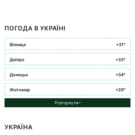
ПОГОДА В УКРАЇНІ
Вінниця
+31°
Дніпро
+33°
Донецьк
+34°
Житомир
+29°
Розгорнути
УКРАЇНА