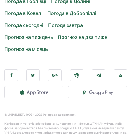
Погода в Горлівці
Погода в Долині
Погода в Ковелі
Погода в Добропіллі
Погода сьогодні
Погода завтра
Прогноз на тиждень
Прогноз на два тижні
Прогноз на місяць
© UNIAN.NET, 1998 - 2026 Усі права дотримано.
Копіювання текстів або зображень, поширення інформації УНІАН у будь-якій
формі забороняється без письмової згоди УНІАН. Цитування матеріалів сайту
УНІАН дозволено за умови відкритого для пошукових систем гіперпосилання на