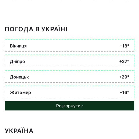
ПОГОДА В УКРАЇНІ
Вінниця
+18°
Дніпро
+27°
Донецьк
+29°
Житомир
+16°
Розгорнути
УКРАЇНА