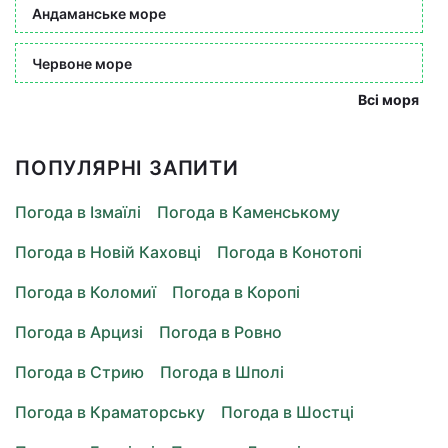
Андаманське море
Червоне море
Всі моря
ПОПУЛЯРНІ ЗАПИТИ
Погода в Ізмаїлі
Погода в Каменському
Погода в Новій Каховці
Погода в Конотопі
Погода в Коломиї
Погода в Коропі
Погода в Арцизі
Погода в Ровно
Погода в Стрию
Погода в Шполі
Погода в Краматорську
Погода в Шостці