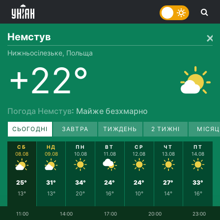
Немстув
Нижньосілезьке, Польща
+22°
Погода Немстув
: Майже безхмарно
СЬОГОДНІ
ЗАВТРА
ТИЖДЕНЬ
2 ТИЖНІ
МІСЯЦ
СБ
НД
ПН
ВТ
СР
ЧТ
ПТ
08.08
09.08
10.08
11.08
12.08
13.08
14.08
25°
31°
34°
24°
24°
27°
33°
13°
13°
20°
16°
10°
14°
16°
11:00
14:00
17:00
20:00
23:00