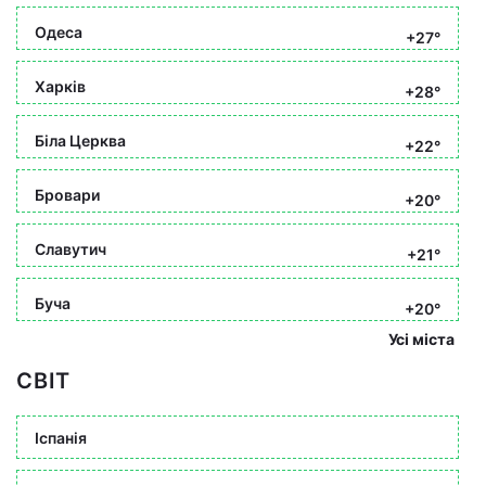
Одеса
+27°
Харків
+28°
Біла Церква
+22°
Бровари
+20°
Славутич
+21°
Буча
+20°
Усі міста
СВІТ
Іспанія