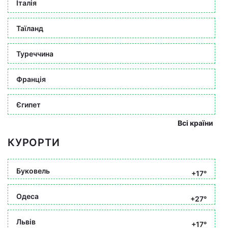
Італія
Таїланд
Туреччина
Франція
Єгипет
Всі країни
КУРОРТИ
Буковель
+17°
Одеса
+27°
Львів
+17°