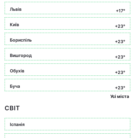
Львів
+17°
Київ
+23°
Бориспіль
+23°
Вишгород
+23°
Обухів
+23°
Буча
+23°
Усі міста
СВІТ
Іспанія