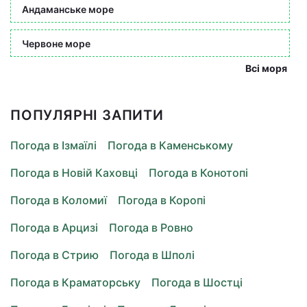
Андаманське море
Червоне море
Всі моря
ПОПУЛЯРНІ ЗАПИТИ
Погода в Ізмаїлі
Погода в Каменському
Погода в Новій Каховці
Погода в Конотопі
Погода в Коломиї
Погода в Коропі
Погода в Арцизі
Погода в Ровно
Погода в Стрию
Погода в Шполі
Погода в Краматорську
Погода в Шостці