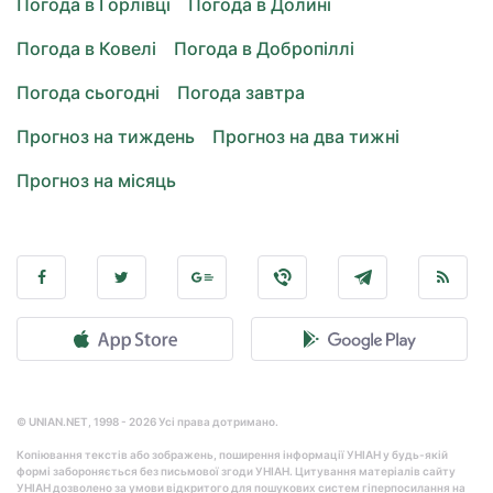
Погода в Горлівці
Погода в Долині
Погода в Ковелі
Погода в Добропіллі
Погода сьогодні
Погода завтра
Прогноз на тиждень
Прогноз на два тижні
Прогноз на місяць
© UNIAN.NET, 1998 - 2026 Усі права дотримано.
Копіювання текстів або зображень, поширення інформації УНІАН у будь-якій
формі забороняється без письмової згоди УНІАН. Цитування матеріалів сайту
УНІАН дозволено за умови відкритого для пошукових систем гіперпосилання на