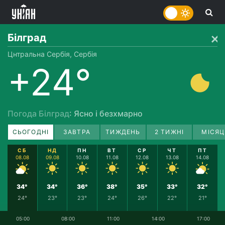
Білград
Цнтральна Сербія, Сербія
+24°
Погода Білград
: Ясно і безхмарно
СЬОГОДНІ
ЗАВТРА
ТИЖДЕНЬ
2 ТИЖНІ
МІСЯЦ
СБ
НД
ПН
ВТ
СР
ЧТ
ПТ
08.08
09.08
10.08
11.08
12.08
13.08
14.08
34°
34°
36°
38°
35°
33°
32°
24°
23°
23°
24°
26°
22°
21°
05:00
08:00
11:00
14:00
17:00