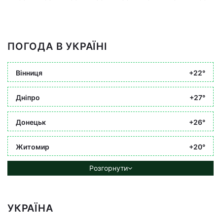
ПОГОДА В УКРАЇНІ
Вінниця
+22°
Дніпро
+27°
Донецьк
+26°
Житомир
+20°
Розгорнути
УКРАЇНА