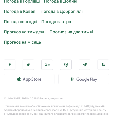
Погода в Горлівці
Погода в Долині
Погода в Ковелі
Погода в Добропіллі
Погода сьогодні
Погода завтра
Прогноз на тиждень
Прогноз на два тижні
Прогноз на місяць
© UNIAN.NET, 1998 - 2026 Усі права дотримано.
Копіювання текстів або зображень, поширення інформації УНІАН у будь-якій
формі забороняється без письмової згоди УНІАН. Цитування матеріалів сайту
УНІАН дозволено за умови відкритого для пошукових систем гіперпосилання на