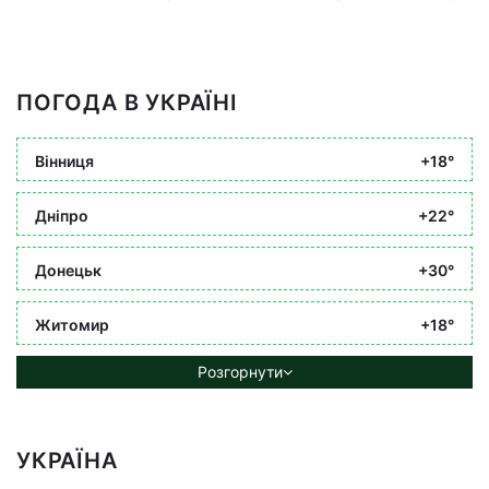
ПОГОДА В УКРАЇНІ
Вінниця
+18°
Дніпро
+22°
Донецьк
+30°
Житомир
+18°
Розгорнути
УКРАЇНА