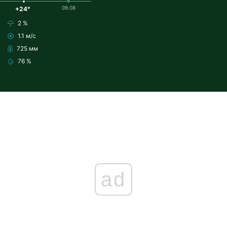
09.08
+24°
2 %
1.1 м/с
725 мм
76 %
ad