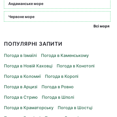
Андаманське море
Червоне море
Всі моря
ПОПУЛЯРНІ ЗАПИТИ
Погода в Ізмаїлі
Погода в Каменському
Погода в Новій Каховці
Погода в Конотопі
Погода в Коломиї
Погода в Коропі
Погода в Арцизі
Погода в Ровно
Погода в Стрию
Погода в Шполі
Погода в Краматорську
Погода в Шостці