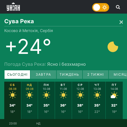
Сува Река
Косово й Метохія, Сербія
+24°
Погода Сува Река
: Ясно і безхмарно
СЬОГОДНІ
ЗАВТРА
ТИЖДЕНЬ
2 ТИЖНІ
МІСЯЦ
СБ
НД
ПН
ВТ
СР
ЧТ
ПТ
08.08
09.08
10.08
11.08
12.08
13.08
14.08
34°
34°
35°
36°
38°
35°
32°
18°
18°
16°
16°
16°
22°
19°
23:00
НД