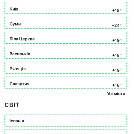
Київ
+18°
Суми
+24°
Біла Церква
+19°
Васильків
+18°
Ржищів
+19°
Славутич
+18°
Усі міста
СВІТ
Іспанія