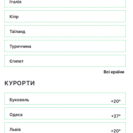
Італія
Кіпр
Таїланд
Туреччина
Єгипет
Всі країни
КУРОРТИ
Буковель
+20°
Одеса
+27°
Львів
+20°