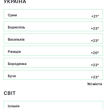
УКРАЇНА
Суми
+21°
Бориспіль
+23°
Васильків
+23°
Ржищів
+20°
Бородянка
+23°
Буча
+23°
Усі міста
СВІТ
Іспанія