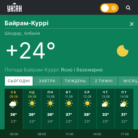
Байрам-Куррі
Шкодер, Албанія
+24°
Погода Байрам-Куррі
: Ясно і безхмарно
СЬОГОДНІ
ЗАВТРА
ТИЖДЕНЬ
2 ТИЖНІ
МІСЯЦ
СБ
НД
ПН
ВТ
СР
ЧТ
ПТ
08.08
09.08
10.08
11.08
12.08
13.08
14.08
36°
36°
36°
37°
38°
33°
31°
23°
23°
24°
23°
23°
23°
22°
05:00
08:00
11:00
14:00
17:00