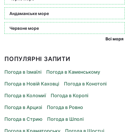
Андаманське море
Червоне море
Всі моря
ПОПУЛЯРНІ ЗАПИТИ
Погода в Ізмаїлі
Погода в Каменському
Погода в Новій Каховці
Погода в Конотопі
Погода в Коломиї
Погода в Коропі
Погода в Арцизі
Погода в Ровно
Погода в Стрию
Погода в Шполі
Погода в Краматорську
Погода в Шостці