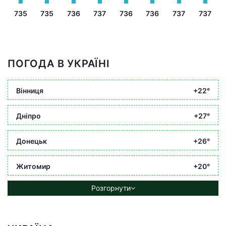
735
735
736
737
736
736
737
737
ПОГОДА В УКРАЇНІ
Вінниця
+22°
Дніпро
+27°
Донецьк
+26°
Житомир
+20°
Розгорнути