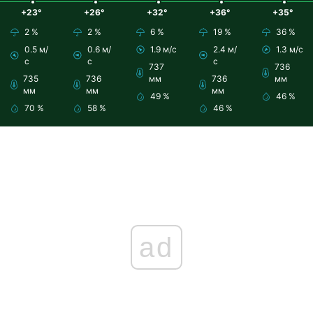
+23°
+26°
+32°
+36°
+35°
2 %
2 %
6 %
19 %
36 %
0.5 м/
0.6 м/
1.9 м/с
2.4 м/
1.3 м/с
с
с
с
737
736
735
736
мм
736
мм
мм
мм
мм
49 %
46 %
70 %
58 %
46 %
ad