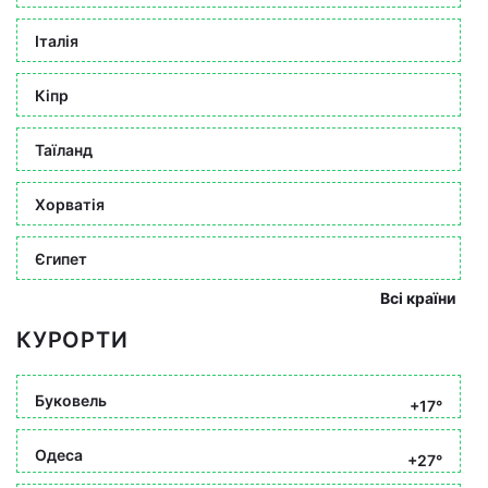
Італія
Кіпр
Таїланд
Хорватія
Єгипет
Всі країни
КУРОРТИ
Буковель
+17°
Одеса
+27°