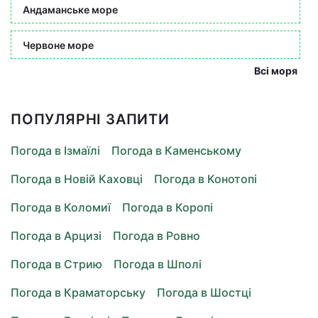
Андаманське море
Червоне море
Всі моря
ПОПУЛЯРНІ ЗАПИТИ
Погода в Ізмаїлі
Погода в Каменському
Погода в Новій Каховці
Погода в Конотопі
Погода в Коломиї
Погода в Коропі
Погода в Арцизі
Погода в Ровно
Погода в Стрию
Погода в Шполі
Погода в Краматорську
Погода в Шостці