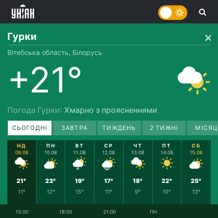
Гурки
Вітебська область, Білорусь
+21°
Погода Гурки
: Хмарно з проясненнями
СЬОГОДНІ
ЗАВТРА
ТИЖДЕНЬ
2 ТИЖНІ
МІСЯЦ
НД
ПН
ВТ
СР
ЧТ
ПТ
СБ
09.08
10.08
11.08
12.08
13.08
14.08
15.08
21°
23°
19°
17°
18°
22°
25°
11°
12°
15°
11°
9°
10°
13°
15:00
18:00
21:00
ПН