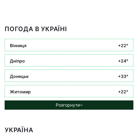
ПОГОДА В УКРАЇНІ
Вінниця
+22°
Дніпро
+24°
Донецьк
+33°
Житомир
+22°
Розгорнути
УКРАЇНА