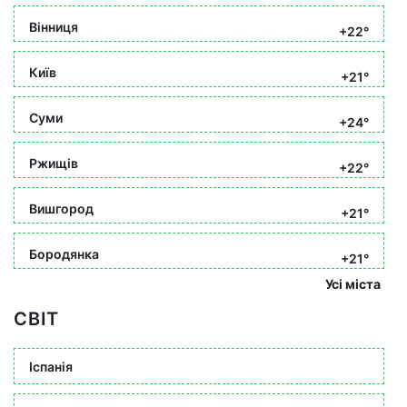
Вінниця
+22°
Київ
+21°
Суми
+24°
Ржищів
+22°
Вишгород
+21°
Бородянка
+21°
Усі міста
СВІТ
Іспанія