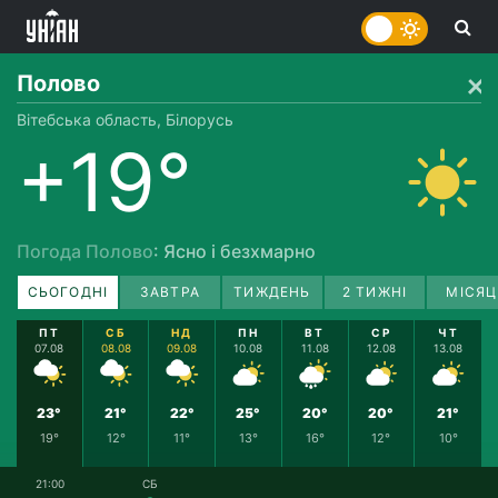
Полово
Вітебська область, Білорусь
+19°
Погода Полово
: Ясно і безхмарно
СЬОГОДНІ
ЗАВТРА
ТИЖДЕНЬ
2 ТИЖНІ
МІСЯЦ
ПТ
СБ
НД
ПН
ВТ
СР
ЧТ
07.08
08.08
09.08
10.08
11.08
12.08
13.08
23°
21°
22°
25°
20°
20°
21°
19°
12°
11°
13°
16°
12°
10°
21:00
СБ