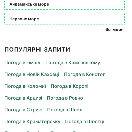
Андаманське море
Червоне море
Всі моря
ПОПУЛЯРНІ ЗАПИТИ
Погода в Ізмаїлі
Погода в Каменському
Погода в Новій Каховці
Погода в Конотопі
Погода в Коломиї
Погода в Коропі
Погода в Арцизі
Погода в Ровно
Погода в Стрию
Погода в Шполі
Погода в Краматорську
Погода в Шостці