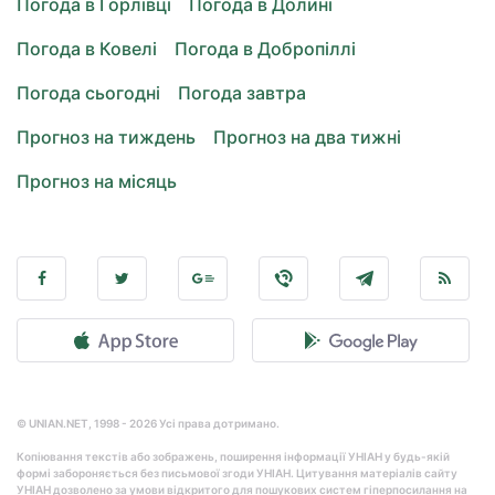
Погода в Горлівці
Погода в Долині
Погода в Ковелі
Погода в Добропіллі
Погода сьогодні
Погода завтра
Прогноз на тиждень
Прогноз на два тижні
Прогноз на місяць
© UNIAN.NET, 1998 - 2026 Усі права дотримано.
Копіювання текстів або зображень, поширення інформації УНІАН у будь-якій
формі забороняється без письмової згоди УНІАН. Цитування матеріалів сайту
УНІАН дозволено за умови відкритого для пошукових систем гіперпосилання на