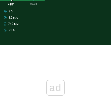
08.08
+19°
2 %
1.2 м/с
749 мм
71 %
ad