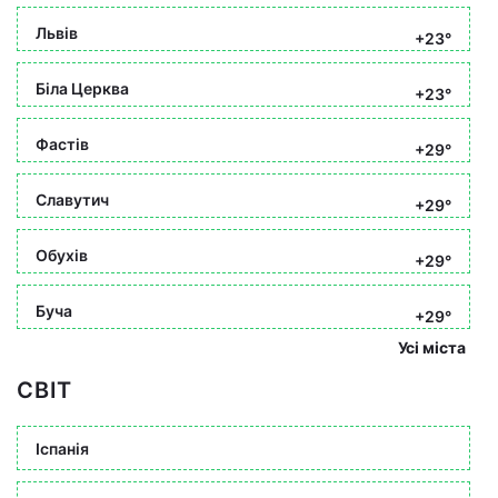
Львів
+23°
Біла Церква
+23°
Фастів
+29°
Славутич
+29°
Обухів
+29°
Буча
+29°
Усі міста
СВІТ
Іспанія