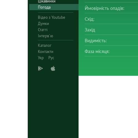
Цікавинки
Погода
Ймовірність опадів:
Відео з Youtube
Схід:
Думки
Статті
Захід
Інтерв`ю
Видимість:
Каталог
Фаза місяця:
Контакти
Укр
Рус