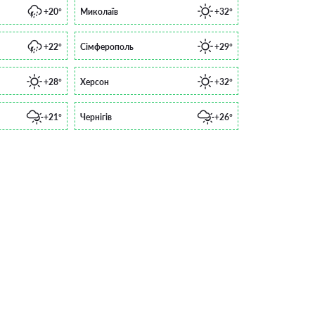
+20°
Миколаїв
+32°
+22°
Сімферополь
+29°
+28°
Херсон
+32°
+21°
Чернігів
+26°