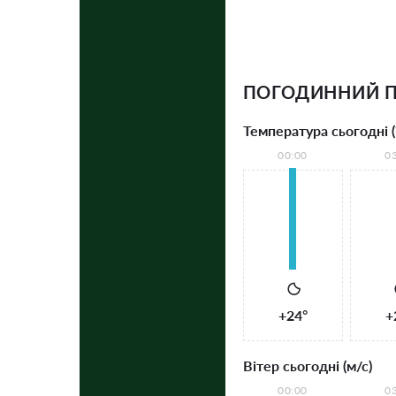
ПОГОДИННИЙ 
Температура сьогодні (
00:00
0
+24°
+
Вітер сьогодні (м/с)
00:00
0