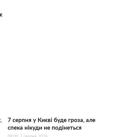
є
,
7 серпня у Києві буде гроза, але
спека нікуди не подінеться
08:00, 7 серпня 2026