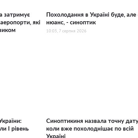
а затримує
Похолодання в Україні буде, але 
 аеропорти, які
нюанс, - синоптик
зиком
10:03, 7 серпня 2026
України:
Синоптикиня назвала точну дату
и І рівень
коли вже похолоднішає по всій
Україні