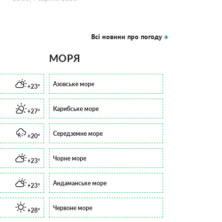
Всі новини про погоду
МОРЯ
Азовське море
+23°
Карибське море
+27°
Середземне море
+20°
Чорне море
+23°
Андаманське море
+23°
Червоне море
+28°