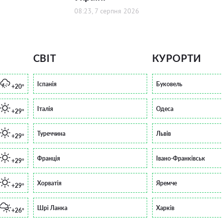
08:23, 7 серпня 2026
СВІТ
КУРОРТИ
Іспанія
Буковель
+20°
Італія
Одеса
+29°
Туреччина
Львів
+29°
Франція
Івано-Франківськ
+29°
Хорватія
Яремче
+29°
Шрі Ланка
Харків
+26°