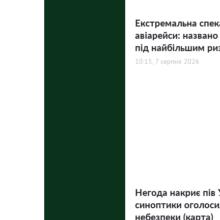
Екстремальна спек
авіарейси: названо
під найбільшим ри
10:15, 7 серпня 2026
Негода накриє пів 
синоптики оголосил
небезпеки (карта)