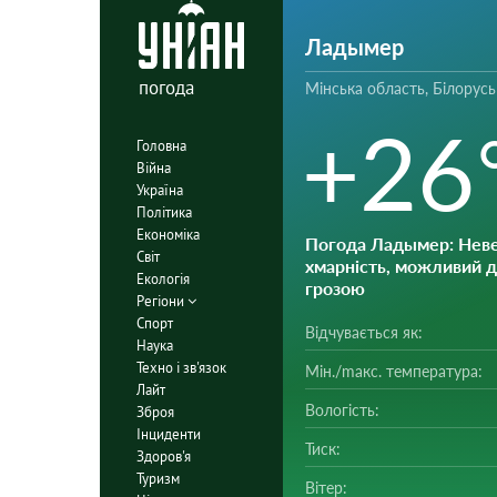
Ладымер
погода
Мінська область, Білорусь
+26
Головна
Війна
Україна
Політика
Економіка
Погода Ладымер
: Нев
Світ
хмарність, можливий 
Екологія
грозою
Регіони
Спорт
Відчувається як:
Наука
Техно і зв'язок
Мін./mакс. температура:
Лайт
Вологість:
Зброя
Інциденти
Тиск:
Здоров'я
Туризм
Вітер: