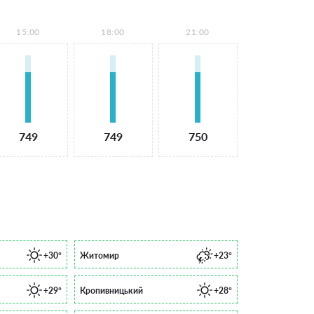
15:00
18:00
21:00
749
749
750
+30°
Житомир
+23°
+29°
Кропивницький
+28°