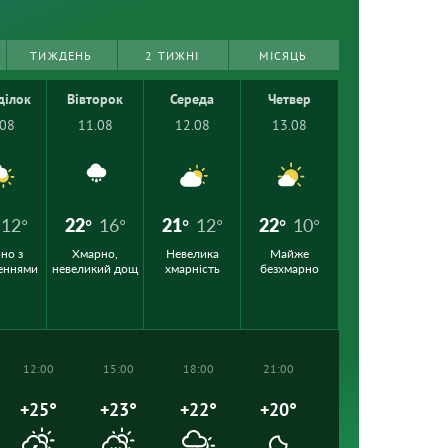
ТИЖДЕНЬ
2 ТИЖНІ
МІСЯЦЬ
ділок
Вівторок
Середа
Четвер
.08
11.08
12.08
13.08
12°
22°
16°
21°
12°
22°
10°
но з
Хмарно,
Невелика
Майже
еннями
невеликий дощ
хмарність
безхмарно
12:00
15:00
18:00
21:00
+25°
+23°
+22°
+20°