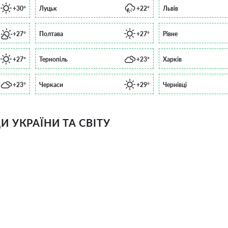
+30°
Луцьк
+22°
Львів
+27°
Полтава
+27°
Рівне
+27°
Тернопіль
+23°
Харків
+23°
Черкаси
+29°
Чернівці
 УКРАЇНИ ТА СВІТУ