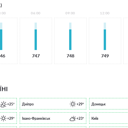
)
3:00
06:00
09:00
12:00
46
747
748
749
ЇНІ
+25°
Дніпро
+29°
Донецьк
+29°
Івано-Франківськ
+23°
Київ