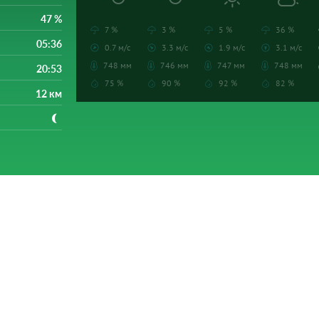
47 %
7 %
3 %
5 %
36 %
05:36
0.7 м/с
3.3 м/с
1.9 м/с
3.1 м/с
748 мм
746 мм
747 мм
748 мм
20:53
75 %
90 %
92 %
82 %
12 км