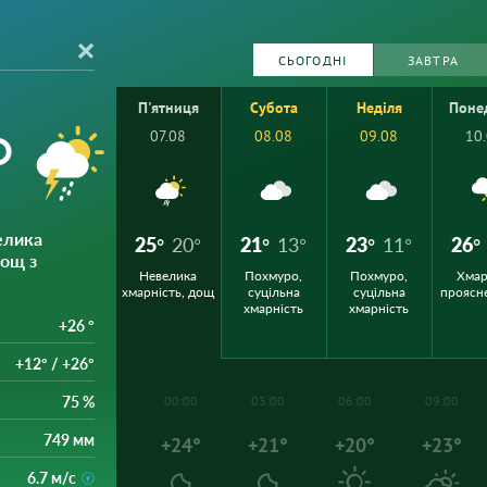
СЬОГОДНІ
ЗАВТРА
П'ятниця
Субота
Неділя
Поне
°
07.08
08.08
09.08
10
елика
25°
20°
21°
13°
23°
11°
26°
дощ з
Невелика
Похмуро,
Похмуро,
Хмар
хмарність, дощ
суцільна
суцільна
проясн
хмарність
хмарність
+26 °
+12° / +26°
75 %
00:00
03:00
06:00
09:00
749 мм
+24°
+21°
+20°
+23°
6.7 м/с