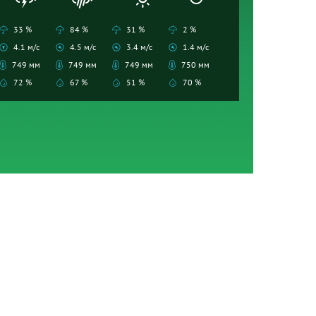
33 %
84 %
31 %
2 %
4.1 м/с
4.5 м/с
3.4 м/с
1.4 м/с
749 мм
749 мм
749 мм
750 мм
72 %
67 %
51 %
70 %