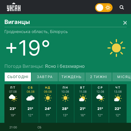
Виганцы
Гродненська область, Білорусь
+19°
Погода Виганцы
: Ясно і безхмарно
СЬОГОДНІ
ЗАВТРА
ТИЖДЕНЬ
2 ТИЖНІ
МІСЯЦ
ПТ
СБ
НД
ПН
ВТ
СР
ЧТ
07.08
08.08
09.08
10.08
11.08
12.08
13.08
23°
21°
24°
28°
21°
21°
22°
19°
12°
11°
13°
16°
12°
12°
21:00
СБ