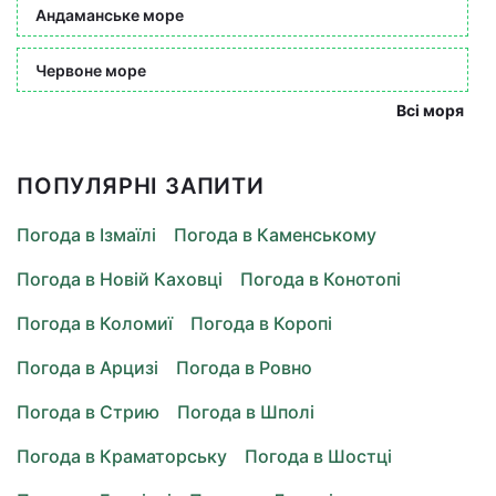
Андаманське море
Червоне море
Всі моря
ПОПУЛЯРНІ ЗАПИТИ
Погода в Ізмаїлі
Погода в Каменському
Погода в Новій Каховці
Погода в Конотопі
Погода в Коломиї
Погода в Коропі
Погода в Арцизі
Погода в Ровно
Погода в Стрию
Погода в Шполі
Погода в Краматорську
Погода в Шостці