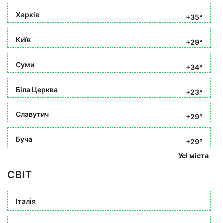
Харків
+35°
Київ
+29°
Суми
+34°
Біла Церква
+23°
Славутич
+29°
Буча
+29°
Усі міста
СВІТ
Італія