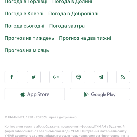
Погода в Горлівці
Погода в Долині
Погода в Ковелі
Погода в Добропіллі
Погода сьогодні
Погода завтра
Прогноз на тиждень
Прогноз на два тижні
Прогноз на місяць
© UNIAN.NET, 1998 - 2026 Усі права дотримано.
Копіювання текстів або зображень, поширення інформації УНІАН у будь-якій
формі забороняється без письмової згоди УНІАН. Цитування матеріалів сайту
УНІАН дозволено за умови відкритого для пошукових систем гіперпосилання на