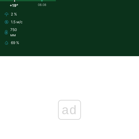
08.08
+19°
2 %
1.5 м/с
750
мм
69 %
ad