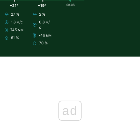
08.08
+21°
+19°
27 %
2 %
1.8 м/с
0.8 м/
с
745 мм
746 мм
61 %
70 %
ad