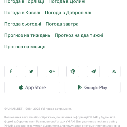
Погода в Горлівці
Погода в Долині
Погода в Ковелі
Погода в Добропіллі
Погода сьогодні
Погода завтра
Прогноз на тиждень
Прогноз на два тижні
Прогноз на місяць
© UNIAN.NET, 1998 - 2026 Усі права дотримано.
Копіювання текстів або зображень, поширення інформації УНІАН у будь-якій
формі забороняється без письмової згоди УНІАН. Цитування матеріалів сайту
УНІАН дозволено за умови відкритого для пошукових систем гіперпосилання на