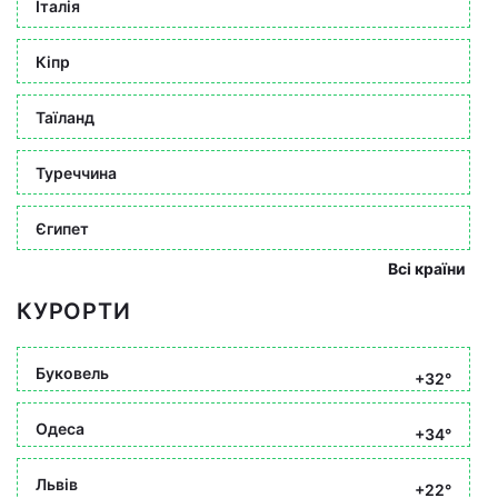
Італія
Кіпр
Таїланд
Туреччина
Єгипет
Всі країни
КУРОРТИ
Буковель
+32°
Одеса
+34°
Львів
+22°