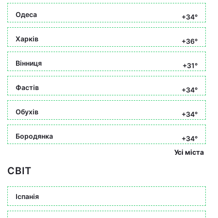
Одеса
+34°
Харків
+36°
Вінниця
+31°
Фастів
+34°
Обухів
+34°
Бородянка
+34°
Усі міста
СВІТ
Іспанія