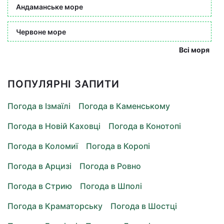
Андаманське море
Червоне море
Всі моря
ПОПУЛЯРНІ ЗАПИТИ
Погода в Ізмаїлі
Погода в Каменському
Погода в Новій Каховці
Погода в Конотопі
Погода в Коломиї
Погода в Коропі
Погода в Арцизі
Погода в Ровно
Погода в Стрию
Погода в Шполі
Погода в Краматорську
Погода в Шостці