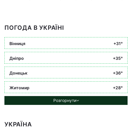
ПОГОДА В УКРАЇНІ
Вінниця
+31°
Дніпро
+35°
Донецьк
+36°
Житомир
+28°
Розгорнути
УКРАЇНА