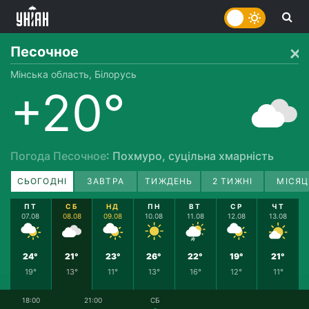
Песочное
Мінська область, Білорусь
+20°
Погода Песочное
: Похмуро, суцільна хмарність
СЬОГОДНІ
ЗАВТРА
ТИЖДЕНЬ
2 ТИЖНІ
МІСЯЦ
ПТ
СБ
НД
ПН
ВТ
СР
ЧТ
07.08
08.08
09.08
10.08
11.08
12.08
13.08
24°
21°
23°
26°
22°
19°
21°
19°
13°
11°
13°
16°
12°
11°
18:00
21:00
СБ