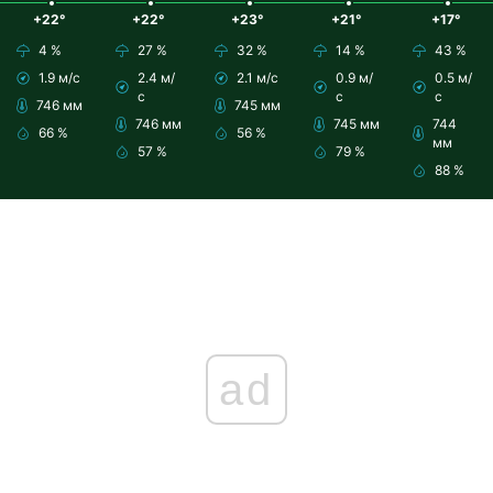
+22°
+22°
+23°
+21°
+17°
4 %
27 %
32 %
14 %
43 %
1.9 м/с
2.4 м/
2.1 м/с
0.9 м/
0.5 м/
с
с
с
746 мм
745 мм
746 мм
745 мм
744
66 %
56 %
мм
57 %
79 %
88 %
ad