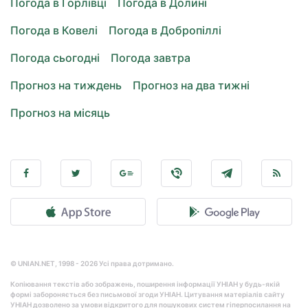
Погода в Горлівці
Погода в Долині
Погода в Ковелі
Погода в Добропіллі
Погода сьогодні
Погода завтра
Прогноз на тиждень
Прогноз на два тижні
Прогноз на місяць
© UNIAN.NET, 1998 - 2026 Усі права дотримано.
Копіювання текстів або зображень, поширення інформації УНІАН у будь-якій
формі забороняється без письмової згоди УНІАН. Цитування матеріалів сайту
УНІАН дозволено за умови відкритого для пошукових систем гіперпосилання на