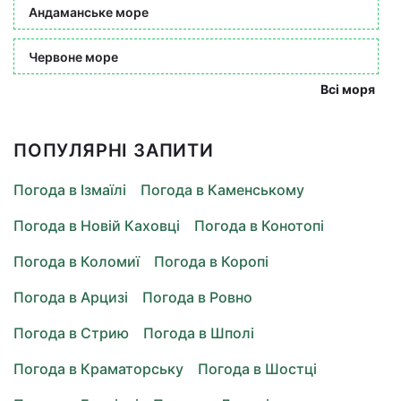
Андаманське море
Червоне море
Всі моря
ПОПУЛЯРНІ ЗАПИТИ
Погода в Ізмаїлі
Погода в Каменському
Погода в Новій Каховці
Погода в Конотопі
Погода в Коломиї
Погода в Коропі
Погода в Арцизі
Погода в Ровно
Погода в Стрию
Погода в Шполі
Погода в Краматорську
Погода в Шостці