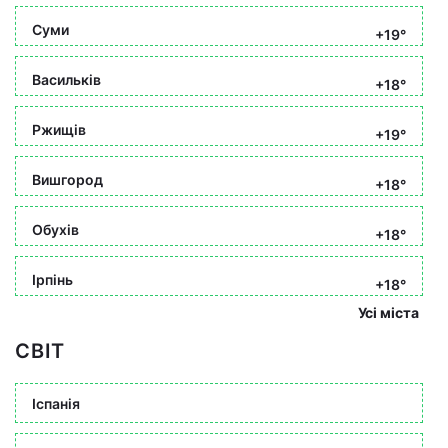
Суми
+19°
Васильків
+18°
Ржищів
+19°
Вишгород
+18°
Обухів
+18°
Ірпінь
+18°
Усі міста
СВІТ
Іспанія