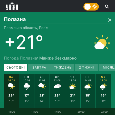
Полазна
Пермська область, Росія
+21°
Погода Полазна
: Майже безхмарно
СЬОГОДНІ
ЗАВТРА
ТИЖДЕНЬ
2 ТИЖНІ
МІСЯЦ
НД
ПН
ВТ
СР
ЧТ
ПТ
СБ
09.08
10.08
11.08
12.08
13.08
14.08
15.08
23°
17°
21°
23°
21°
18°
15°
15°
15°
14°
15°
16°
15°
11°
11:00
14:00
17:00
20:00
23:00