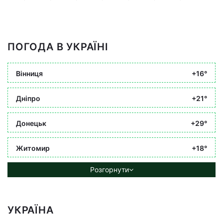
ПОГОДА В УКРАЇНІ
Вінниця
+16°
Дніпро
+21°
Донецьк
+29°
Житомир
+18°
Розгорнути
УКРАЇНА