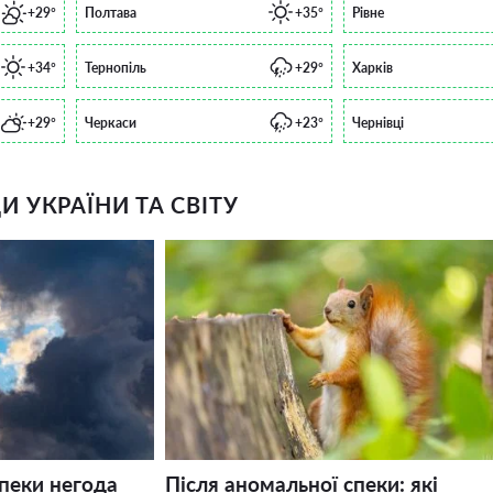
+29°
Полтава
+35°
Рівне
+34°
Тернопіль
+29°
Харків
+29°
Черкаси
+23°
Чернівці
 УКРАЇНИ ТА СВІТУ
спеки негода
Після аномальної спеки: які