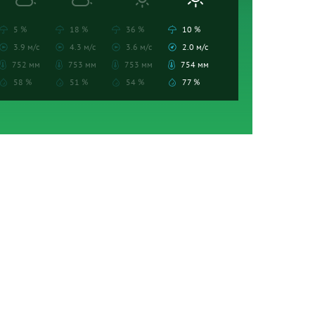
5 %
18 %
36 %
10 %
3.9 м/с
4.3 м/с
3.6 м/с
2.0 м/с
752 мм
753 мм
753 мм
754 мм
58 %
51 %
54 %
77 %