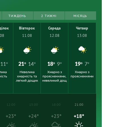
ТИЖДЕНЬ
2 ТИЖНІ
МІСЯЦЬ
ділок
Вівторок
Середа
Четвер
.08
11.08
12.08
13.08
11°
21°
14°
18°
9°
19°
7°
лика
Невелика
Хмарно з
Хмарно з
ність
хмарність та
проясненнями,
проясненнями
легкий дощик
невеликий дощ
12:00
15:00
18:00
21:00
+23°
+24°
+23°
+18°