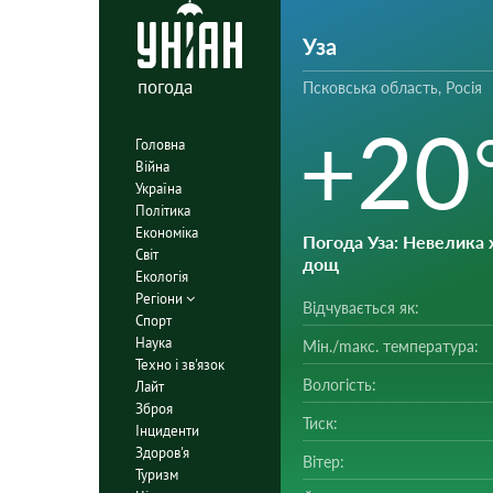
Уза
погода
Псковська область, Росія
+20
Головна
Війна
Україна
Політика
Економіка
Погода Уза
: Невелика 
Світ
дощ
Екологія
Регіони
Відчувається як:
Спорт
Наука
Мін./mакс. температура:
Техно і зв'язок
Вологість:
Лайт
Зброя
Тиск:
Інциденти
Здоров'я
Вітер:
Туризм