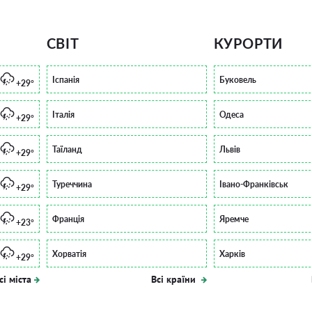
СВІТ
КУРОРТИ
Іспанія
Буковель
+29°
Італія
Одеса
+29°
Таїланд
Львів
+29°
Туреччина
Івано-Франківськ
+29°
Франція
Яремче
+23°
Хорватія
Харків
+29°
сі міста
Всі країни