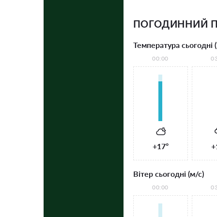
ПОГОДИННИЙ П
Температура сьогодні (
00:00
0
+17°
+
Вітер сьогодні (м/с)
00:00
0