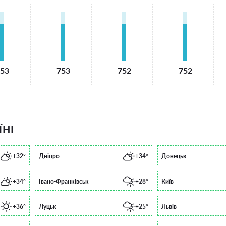
53
753
752
752
ЇНІ
+32°
Дніпро
+34°
Донецьк
+34°
Івано-Франківськ
+28°
Київ
+36°
Луцьк
+25°
Львів