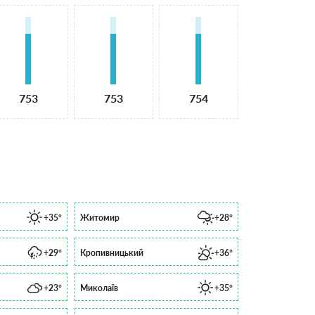
753
753
754
+35°
Житомир
+28°
+29°
Кропивницький
+36°
+23°
Миколаїв
+35°