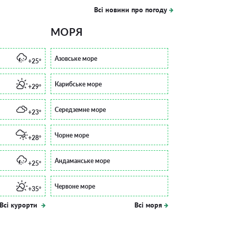
Всі новини про погоду
МОРЯ
Азовське море
+25°
Карибське море
+29°
Середземне море
+23°
Чорне море
+28°
Андаманське море
+25°
Червоне море
+35°
Всі курорти
Всі моря