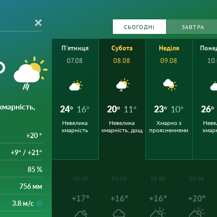
СЬОГОДНІ
ЗАВТРА
П'ятниця
Субота
Неділя
Поне
°
07.08
08.08
09.08
10
хмарність,
24°
16°
20°
11°
23°
10°
26°
Невелика
Невелика
Хмарно з
Неве
хмарність
хмарність, дощ
проясненнями
хмар
+20 °
+9° / +21°
85 %
00:00
03:00
06:00
09:00
756 мм
+17°
+16°
+16°
+20°
3.8 м/с