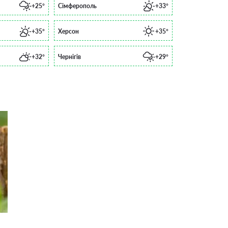
+25°
Сімферополь
+33°
+35°
Херсон
+35°
+32°
Чернігів
+29°