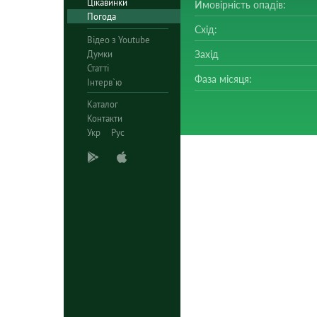
Цікавинки
Ймовірність опадів:
Погода
Схід:
Відео з Youtube
Думки
Захід
Статті
Фаза місяця:
Інтерв`ю
Каталог
Контакти
Укр
Рус