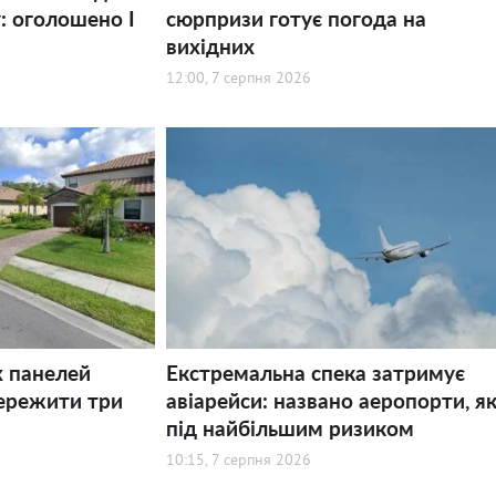
: оголошено І
сюрпризи готує погода на
вихідних
12:00, 7 серпня 2026
х панелей
Екстремальна спека затримує
ережити три
авіарейси: названо аеропорти, як
під найбільшим ризиком
10:15, 7 серпня 2026