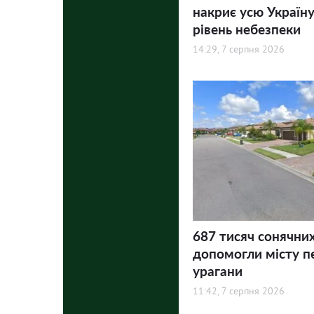
накриє усю Україну
рівень небезпеки
14:29, 7 серпня 2026
687 тисяч сонячни
допомогли місту п
урагани
11:42, 7 серпня 2026