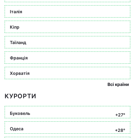
Італія
Кіпр
Таїланд
Франція
Хорватія
Всі країни
КУРОРТИ
Буковель
+27°
Одеса
+28°