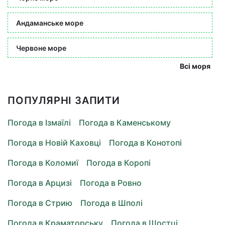
Андаманське море
Червоне море
Всі моря
ПОПУЛЯРНІ ЗАПИТИ
Погода в Ізмаїлі
Погода в Каменському
Погода в Новій Каховці
Погода в Конотопі
Погода в Коломиї
Погода в Коропі
Погода в Арцизі
Погода в Ровно
Погода в Стрию
Погода в Шполі
Погода в Краматорську
Погода в Шостці