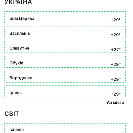
УКРАЇНА
Біла Церква
+29°
Васильків
+29°
Славутич
+27°
Обухів
+29°
Бородянка
+29°
Ірпінь
+29°
Усі міста
СВІТ
Іспанія