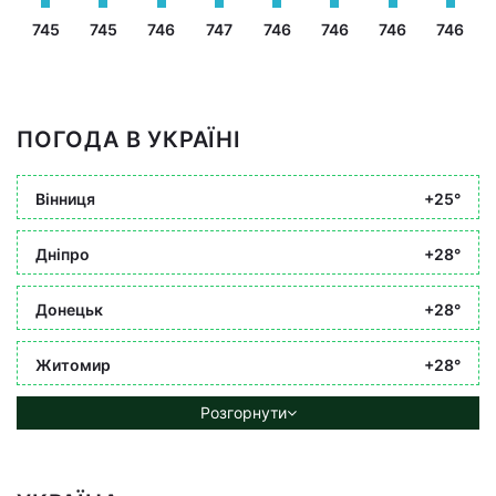
745
745
746
747
746
746
746
746
ПОГОДА В УКРАЇНІ
Вінниця
+25°
Дніпро
+28°
Донецьк
+28°
Житомир
+28°
Розгорнути