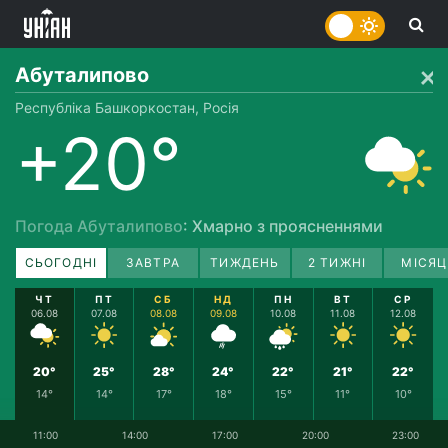
Абуталипово
Республіка Башкоркостан, Росія
+20°
Погода Абуталипово
: Хмарно з проясненнями
СЬОГОДНІ
ЗАВТРА
ТИЖДЕНЬ
2 ТИЖНІ
МІСЯЦ
ЧТ
ПТ
СБ
НД
ПН
ВТ
СР
06.08
07.08
08.08
09.08
10.08
11.08
12.08
20°
25°
28°
24°
22°
21°
22°
14°
14°
17°
18°
15°
11°
10°
11:00
14:00
17:00
20:00
23:00