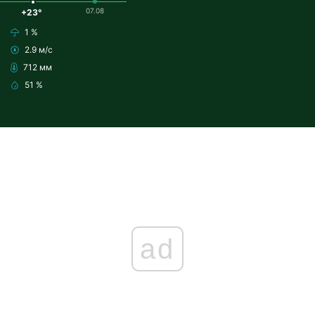
07.08
+23°
1 %
2.9 м/с
712 мм
51 %
ad