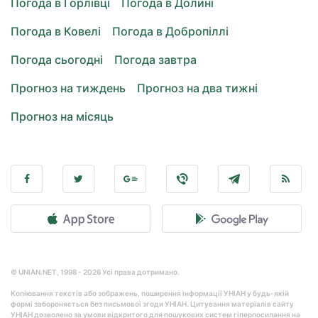
Погода в Горлівці
Погода в Долині
Погода в Ковелі
Погода в Добропіллі
Погода сьогодні
Погода завтра
Прогноз на тиждень
Прогноз на два тижні
Прогноз на місяць
© UNIAN.NET, 1998 - 2026 Усі права дотримано.
Копіювання текстів або зображень, поширення інформації УНІАН у будь-якій
формі забороняється без письмової згоди УНІАН. Цитування матеріалів сайту
УНІАН дозволено за умови відкритого для пошукових систем гіперпосилання на