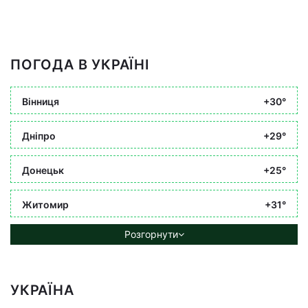
ПОГОДА В УКРАЇНІ
Вінниця
+30°
Дніпро
+29°
Донецьк
+25°
Житомир
+31°
Розгорнути
УКРАЇНА