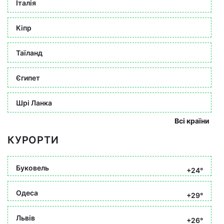
Італія
Кіпр
Таїланд
Єгипет
Шрі Ланка
Всі країни
КУРОРТИ
Буковель
+24°
Одеса
+29°
Львів
+26°