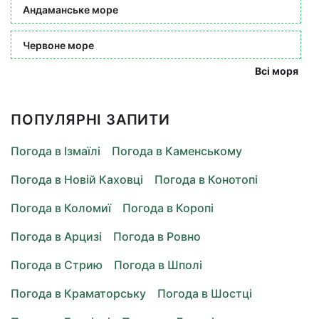
Андаманське море
Червоне море
Всі моря
ПОПУЛЯРНІ ЗАПИТИ
Погода в Ізмаїлі
Погода в Каменському
Погода в Новій Каховці
Погода в Конотопі
Погода в Коломиї
Погода в Коропі
Погода в Арцизі
Погода в Ровно
Погода в Стрию
Погода в Шполі
Погода в Краматорську
Погода в Шостці