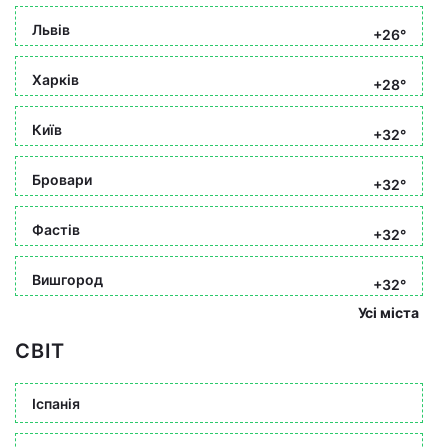
Львів
+26°
Харків
+28°
Київ
+32°
Бровари
+32°
Фастів
+32°
Вишгород
+32°
Усі міста
СВІТ
Іспанія