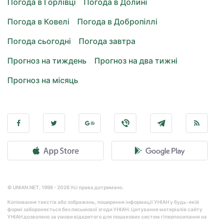
Погода в Горлівці
Погода в Долині
Погода в Ковелі
Погода в Добропіллі
Погода сьогодні
Погода завтра
Прогноз на тиждень
Прогноз на два тижні
Прогноз на місяць
© UNIAN.NET, 1998 - 2026 Усі права дотримано.
Копіювання текстів або зображень, поширення інформації УНІАН у будь-якій
формі забороняється без письмової згоди УНІАН. Цитування матеріалів сайту
УНІАН дозволено за умови відкритого для пошукових систем гіперпосилання на