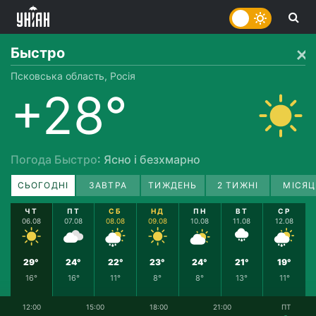
Быстро
Псковська область, Росія
+28°
Погода Быстро
: Ясно і безхмарно
СЬОГОДНІ
ЗАВТРА
ТИЖДЕНЬ
2 ТИЖНІ
МІСЯЦ
ЧТ
ПТ
СБ
НД
ПН
ВТ
СР
06.08
07.08
08.08
09.08
10.08
11.08
12.08
29°
24°
22°
23°
24°
21°
19°
16°
16°
11°
8°
8°
13°
11°
12:00
15:00
18:00
21:00
ПТ