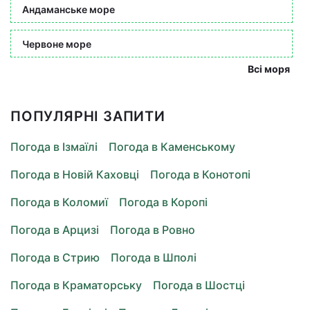
Андаманське море
Червоне море
Всі моря
ПОПУЛЯРНІ ЗАПИТИ
Погода в Ізмаїлі
Погода в Каменському
Погода в Новій Каховці
Погода в Конотопі
Погода в Коломиї
Погода в Коропі
Погода в Арцизі
Погода в Ровно
Погода в Стрию
Погода в Шполі
Погода в Краматорську
Погода в Шостці