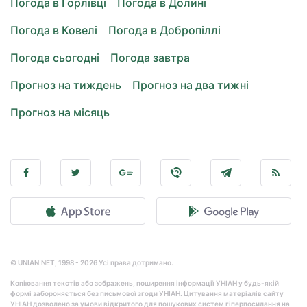
Погода в Горлівці
Погода в Долині
Погода в Ковелі
Погода в Добропіллі
Погода сьогодні
Погода завтра
Прогноз на тиждень
Прогноз на два тижні
Прогноз на місяць
© UNIAN.NET, 1998 - 2026 Усі права дотримано.
Копіювання текстів або зображень, поширення інформації УНІАН у будь-якій
формі забороняється без письмової згоди УНІАН. Цитування матеріалів сайту
УНІАН дозволено за умови відкритого для пошукових систем гіперпосилання на