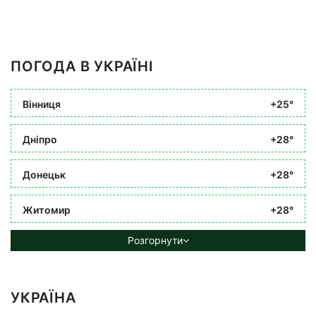
ПОГОДА В УКРАЇНІ
Вінниця
+25°
Дніпро
+28°
Донецьк
+28°
Житомир
+28°
Розгорнути
УКРАЇНА