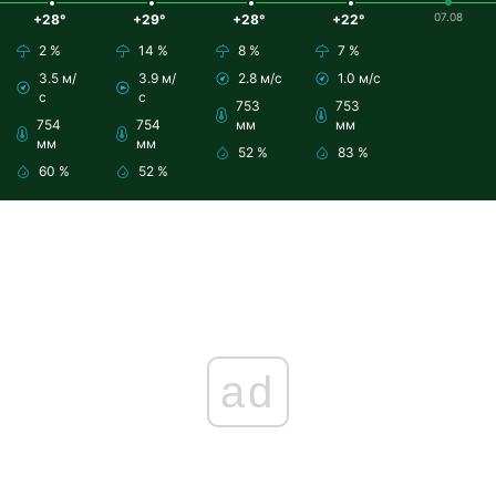
07.08
+28°
+29°
+28°
+22°
2 %
14 %
8 %
7 %
3.5 м/
3.9 м/
2.8 м/с
1.0 м/с
с
с
753
753
754
754
мм
мм
мм
мм
52 %
83 %
60 %
52 %
ad