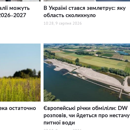
алії можуть
В Україні стався землетрус: яку
2026–2027
область сколихнуло
10:28, 9 серпня 2026
ека остаточно
Європейські річки обміліли: DW
розповів, чи йдеться про нестачу
питної води