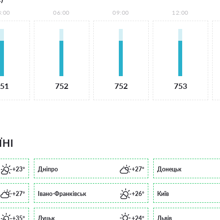
3:00
06:00
09:00
12:00
51
752
752
753
ЇНІ
+23°
Дніпро
+27°
Донецьк
+27°
Івано-Франківськ
+26°
Київ
+35°
Луцьк
+24°
Львів