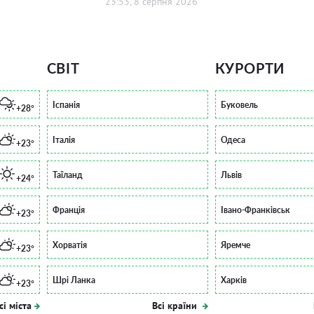
23:53, 8 серпня 2026
СВІТ
КУРОРТИ
Іспанія
Буковель
+28°
Італія
Одеса
+23°
Таїланд
Львів
+24°
Франція
Івано-Франківськ
+23°
Хорватія
Яремче
+23°
Шрі Ланка
Харків
+23°
сі міста
Всі країни