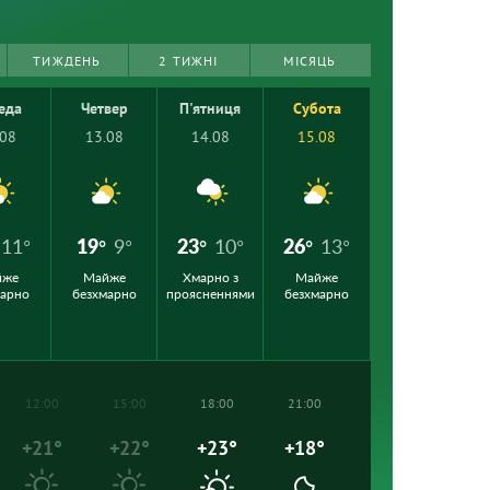
ТИЖДЕНЬ
2 ТИЖНІ
МІСЯЦЬ
еда
Четвер
П'ятниця
Субота
.08
13.08
14.08
15.08
11°
19°
9°
23°
10°
26°
13°
йже
Майже
Хмарно з
Майже
марно
безхмарно
проясненнями
безхмарно
12:00
15:00
18:00
21:00
+21°
+22°
+23°
+18°