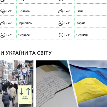
+29°
Полтава
+26°
Рівне
+26°
Тернопіль
+24°
Харків
+22°
Черкаси
+24°
Чернівці
 УКРАЇНИ ТА СВІТУ