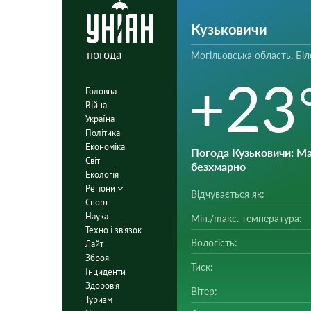
Кузьковичи
погода
Могільовська область, Біл
+23
Головна
Війна
Україна
Політика
Економіка
Погода Кузьковичи
: М
Світ
безхмарно
Екологія
Регіони
Відчувається як:
Спорт
Наука
Мін./mакс. температура:
Техно і зв'язок
Вологість:
Лайт
Зброя
Тиск:
Інциденти
Здоров'я
Вітер:
Туризм