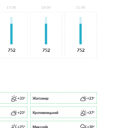
15:00
18:00
21:00
752
752
752
+33°
Житомир
+23°
+23°
Кропивницький
+27°
+25°
Миколаїв
+30°