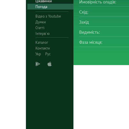
Цікавинки
Ймовірність опадів:
Погода
Схід:
Відео з Youtube
Думки
Захід
Статті
Видимість:
Інтерв`ю
Фаза місяця:
Каталог
Контакти
Укр
Рус