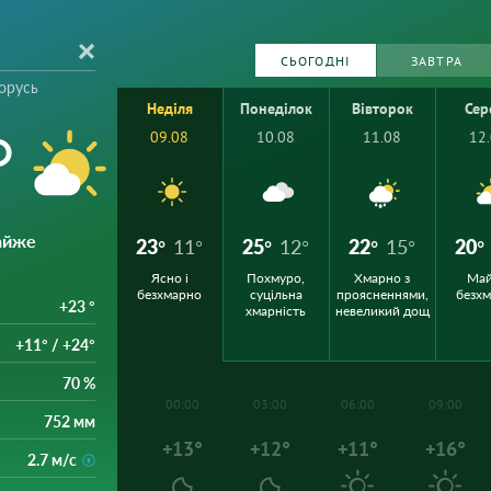
СЬОГОДНІ
ЗАВТРА
орусь
Неділя
Понеділок
Вівторок
Сер
°
09.08
10.08
11.08
12
айже
23°
11°
25°
12°
22°
15°
20°
Ясно і
Похмуро,
Хмарно з
Ма
безхмарно
суцільна
проясненнями,
безх
+23 °
хмарність
невеликий дощ
+11° / +24°
70 %
00:00
03:00
06:00
09:00
752 мм
+13°
+12°
+11°
+16°
2.7 м/с