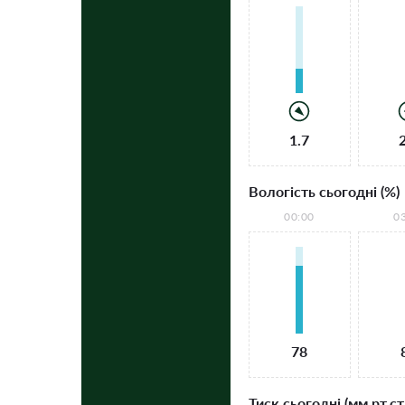
1.7
Вологість сьогодні (%)
00:00
0
78
Тиск сьогодні (мм рт.ст.