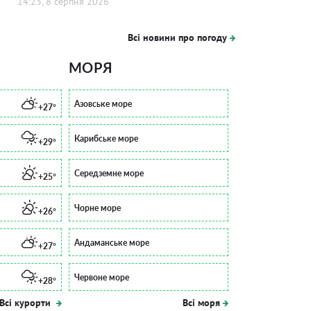
14:23, 8 серпня 2026
Всі новини про погоду
МОРЯ
Азовське море
+27°
Карибське море
+29°
Середземне море
+25°
Чорне море
+26°
Андаманське море
+27°
Червоне море
+28°
Всі курорти
Всі моря