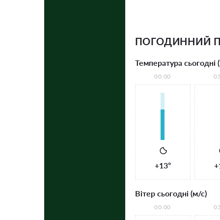
ПОГОДИННИЙ П
Температура сьогодні (
00:00
0
+13°
+
Вітер сьогодні (м/с)
00:00
0