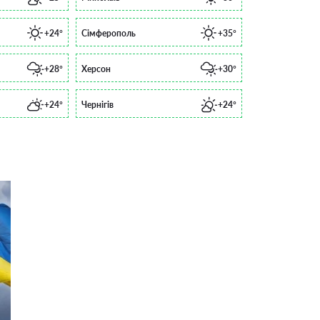
+24°
Сімферополь
+35°
+28°
Херсон
+30°
+24°
Чернігів
+24°