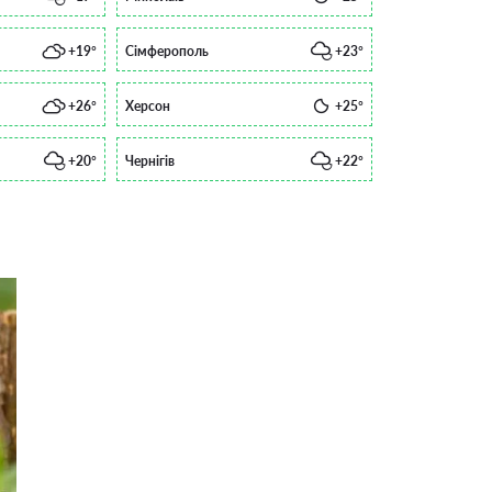
+19°
Сімферополь
+23°
+26°
Херсон
+25°
+20°
Чернігів
+22°