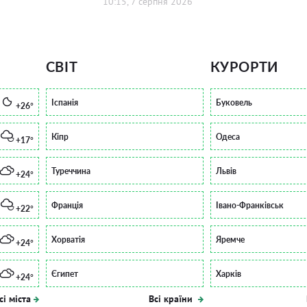
10:15, 7 серпня 2026
СВІТ
КУРОРТИ
Іспанія
Буковель
+26°
Кіпр
Одеса
+17°
Туреччина
Львів
+24°
Франція
Івано-Франківськ
+22°
Хорватія
Яремче
+24°
Єгипет
Харків
+24°
сі міста
Всі країни