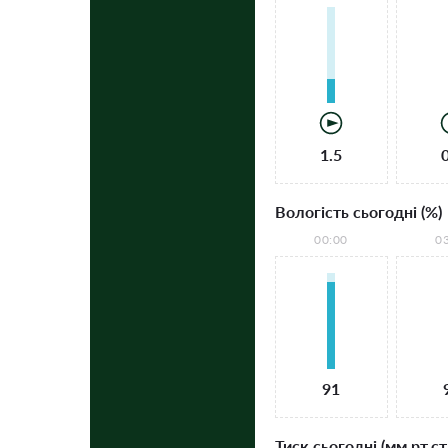
1.5
Вологість сьогодні (%)
00:00
0
91
Тиск сьогодні (мм рт.ст.