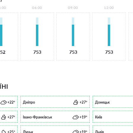
3:00
06:00
09:00
12:00
52
753
753
753
ЇНІ
+22°
Дніпро
+27°
Донецьк
+27°
Івано-Франківськ
+19°
Київ
+25°
Луцьк
+19°
Львів