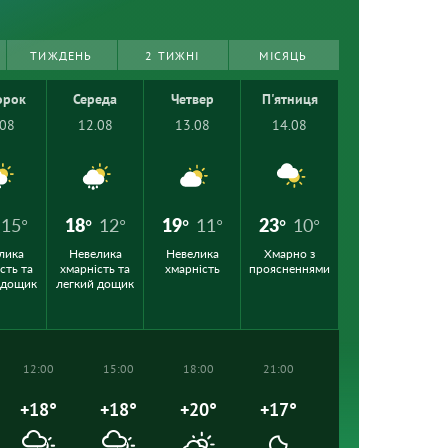
ТИЖДЕНЬ
2 ТИЖНІ
МІСЯЦЬ
орок
Середа
Четвер
П'ятниця
.08
12.08
13.08
14.08
15°
18°
12°
19°
11°
23°
10°
лика
Невелика
Невелика
Хмарно з
сть та
хмарність та
хмарність
проясненнями
 дощик
легкий дощик
12:00
15:00
18:00
21:00
+18°
+18°
+20°
+17°