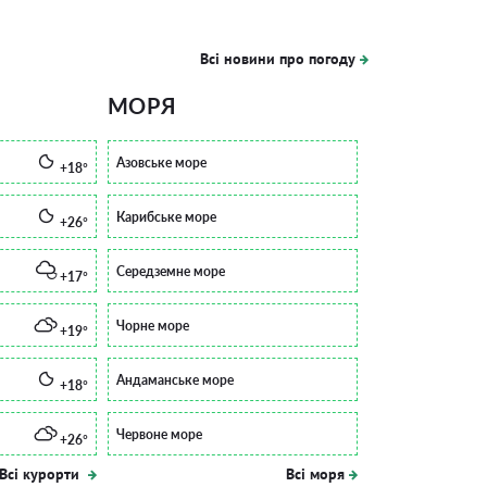
Всі новини про погоду
МОРЯ
Азовське море
+18°
Карибське море
+26°
Середземне море
+17°
Чорне море
+19°
Андаманське море
+18°
Червоне море
+26°
Всі курорти
Всі моря