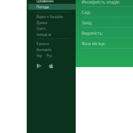
Цікавинки
Ймовірність опадів:
Погода
Схід:
Відео з Youtube
Думки
Захід
Статті
Видимість:
Інтерв`ю
Фаза місяця:
Каталог
Контакти
Укр
Рус