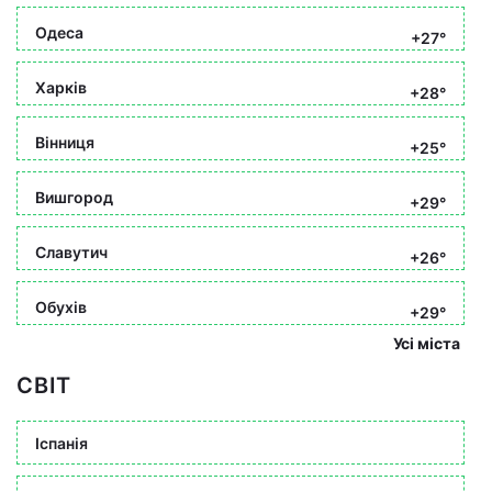
Одеса
+27°
Харків
+28°
Вінниця
+25°
Вишгород
+29°
Славутич
+26°
Обухів
+29°
Усі міста
СВІТ
Іспанія