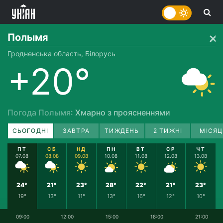
Полымя
Гродненська область, Білорусь
+20°
Погода Полымя
: Хмарно з проясненнями
СЬОГОДНІ
ЗАВТРА
ТИЖДЕНЬ
2 ТИЖНІ
МІСЯЦ
ПТ
СБ
НД
ПН
ВТ
СР
ЧТ
07.08
08.08
09.08
10.08
11.08
12.08
13.08
24°
21°
23°
28°
22°
21°
23°
19°
13°
11°
13°
16°
12°
10°
09:00
12:00
15:00
18:00
21:00