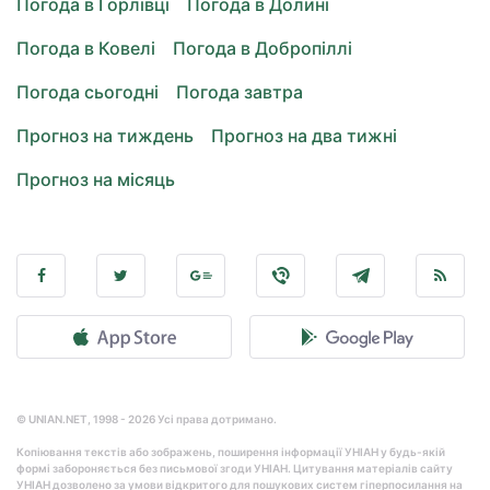
Погода в Горлівці
Погода в Долині
Погода в Ковелі
Погода в Добропіллі
Погода сьогодні
Погода завтра
Прогноз на тиждень
Прогноз на два тижні
Прогноз на місяць
© UNIAN.NET, 1998 - 2026 Усі права дотримано.
Копіювання текстів або зображень, поширення інформації УНІАН у будь-якій
формі забороняється без письмової згоди УНІАН. Цитування матеріалів сайту
УНІАН дозволено за умови відкритого для пошукових систем гіперпосилання на