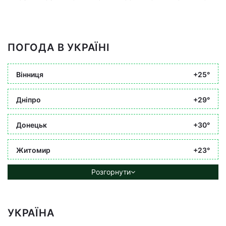
ПОГОДА В УКРАЇНІ
Вінниця
+25°
Дніпро
+29°
Донецьк
+30°
Житомир
+23°
Розгорнути
УКРАЇНА