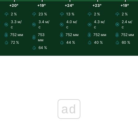
+20°
+19°
+24°
+23°
+19°
2 %
23 %
13 %
2 %
2 %
3.3 м/
3.4 м/
4.0 м/
4.3 м/
2.4 м/
с
с
с
с
с
752 мм
753
752 мм
752 мм
752 мм
мм
72 %
44 %
40 %
60 %
64 %
ad