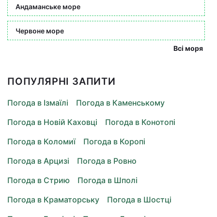
Андаманське море
Червоне море
Всі моря
ПОПУЛЯРНІ ЗАПИТИ
Погода в Ізмаїлі
Погода в Каменському
Погода в Новій Каховці
Погода в Конотопі
Погода в Коломиї
Погода в Коропі
Погода в Арцизі
Погода в Ровно
Погода в Стрию
Погода в Шполі
Погода в Краматорську
Погода в Шостці