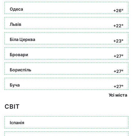
Одеса
+26°
Львів
+22°
Біла Церква
+23°
Бровари
+27°
Бориспіль
+27°
Буча
+27°
Усі міста
СВІТ
Іспанія