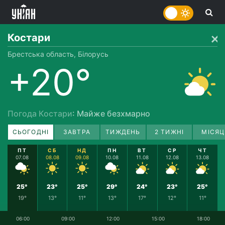
Костари
Брестська область, Білорусь
+20°
Погода Костари
: Майже безхмарно
СЬОГОДНІ
ЗАВТРА
ТИЖДЕНЬ
2 ТИЖНІ
МІСЯЦ
ПТ
СБ
НД
ПН
ВТ
СР
ЧТ
07.08
08.08
09.08
10.08
11.08
12.08
13.08
25°
23°
25°
29°
24°
23°
25°
19°
13°
11°
13°
17°
12°
11°
06:00
09:00
12:00
15:00
18:00