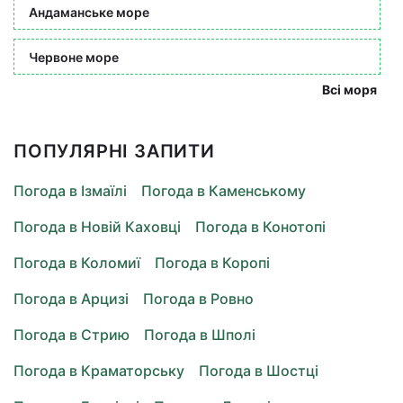
Андаманське море
Червоне море
Всі моря
ПОПУЛЯРНІ ЗАПИТИ
Погода в Ізмаїлі
Погода в Каменському
Погода в Новій Каховці
Погода в Конотопі
Погода в Коломиї
Погода в Коропі
Погода в Арцизі
Погода в Ровно
Погода в Стрию
Погода в Шполі
Погода в Краматорську
Погода в Шостці