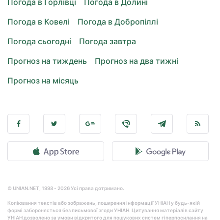
Погода в Горлівці
Погода в Долині
Погода в Ковелі
Погода в Добропіллі
Погода сьогодні
Погода завтра
Прогноз на тиждень
Прогноз на два тижні
Прогноз на місяць
© UNIAN.NET, 1998 - 2026 Усі права дотримано.
Копіювання текстів або зображень, поширення інформації УНІАН у будь-якій
формі забороняється без письмової згоди УНІАН. Цитування матеріалів сайту
УНІАН дозволено за умови відкритого для пошукових систем гіперпосилання на