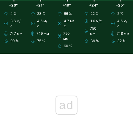
+20°
+21°
+19°
+24°
+25°
4 %
23 %
66 %
22 %
2 %
3.6 м/
4.5 м/
4.7 м/
1.6 м/с
4.5 м/
с
с
с
с
750
747 мм
749 мм
750
мм
748 мм
мм
90 %
75 %
39 %
32 %
60 %
ad