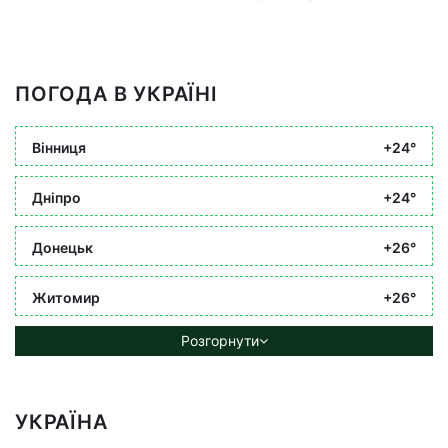
ПОГОДА В УКРАЇНІ
Вінниця
+24°
Дніпро
+24°
Донецьк
+26°
Житомир
+26°
Розгорнути
УКРАЇНА