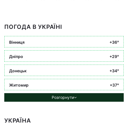
ПОГОДА В УКРАЇНІ
Вінниця
+36°
Дніпро
+29°
Донецьк
+34°
Житомир
+37°
Розгорнути
УКРАЇНА