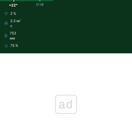
07.08
+22°
2 %
2.3 м/
с
753
мм
75 %
ad