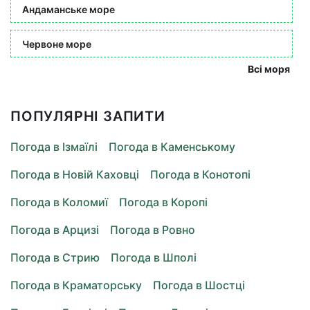
Андаманське море
Червоне море
Всі моря
ПОПУЛЯРНІ ЗАПИТИ
Погода в Ізмаїлі
Погода в Каменському
Погода в Новій Каховці
Погода в Конотопі
Погода в Коломиї
Погода в Коропі
Погода в Арцизі
Погода в Ровно
Погода в Стрию
Погода в Шполі
Погода в Краматорську
Погода в Шостці