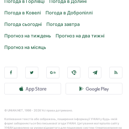
Погода в Горлівці
Погода в Долині
Погода в Ковелі
Погода в Добропіллі
Погода сьогодні
Погода завтра
Прогноз на тиждень
Прогноз на два тижні
Прогноз на місяць
© UNIAN.NET, 1998 - 2026 Усі права дотримано.
Копіювання текстів або зображень, поширення інформації УНІАН у будь-якій
формі забороняється без письмової згоди УНІАН. Цитування матеріалів сайту
УНІАН дозволено за умови відкритого для пошукових систем гіперпосилання на