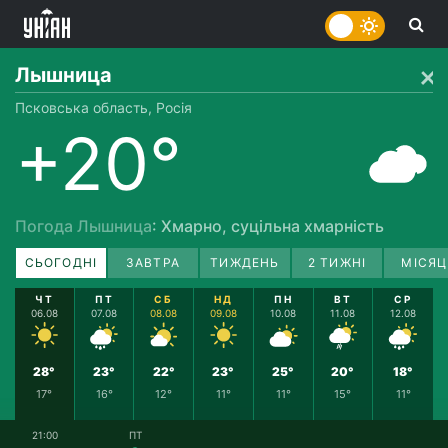
Лышница
Псковська область, Росія
+20°
Погода Лышница
: Хмарно, суцільна хмарність
СЬОГОДНІ
ЗАВТРА
ТИЖДЕНЬ
2 ТИЖНІ
МІСЯЦ
ЧТ
ПТ
СБ
НД
ПН
ВТ
СР
06.08
07.08
08.08
09.08
10.08
11.08
12.08
28°
23°
22°
23°
25°
20°
18°
17°
16°
12°
11°
11°
15°
11°
21:00
ПТ