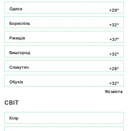
Одеса
+29°
Бориспіль
+32°
Ржищів
+37°
Вишгород
+32°
Славутич
+28°
Обухів
+32°
Усі міста
СВІТ
Кіпр