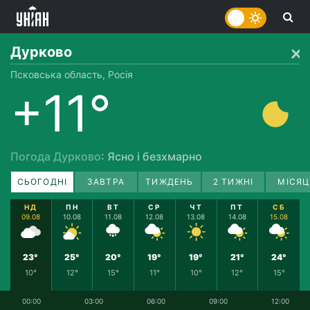
Дурково
Псковська область, Росія
+11°
Погода Дурково
: Ясно і безхмарно
СЬОГОДНІ
ЗАВТРА
ТИЖДЕНЬ
2 ТИЖНІ
МІСЯЦ
НД
ПН
ВТ
СР
ЧТ
ПТ
СБ
09.08
10.08
11.08
12.08
13.08
14.08
15.08
23°
25°
20°
19°
19°
21°
24°
10°
12°
15°
11°
10°
12°
15°
00:00
03:00
06:00
09:00
12:00