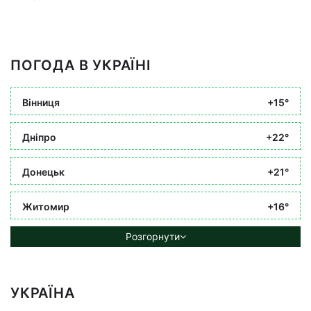
ПОГОДА В УКРАЇНІ
Вінниця
+15°
Дніпро
+22°
Донецьк
+21°
Житомир
+16°
Розгорнути
УКРАЇНА