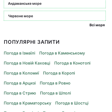
Андаманське море
Червоне море
Всі моря
ПОПУЛЯРНІ ЗАПИТИ
Погода в Ізмаїлі
Погода в Каменському
Погода в Новій Каховці
Погода в Конотопі
Погода в Коломиї
Погода в Коропі
Погода в Арцизі
Погода в Ровно
Погода в Стрию
Погода в Шполі
Погода в Краматорську
Погода в Шостці