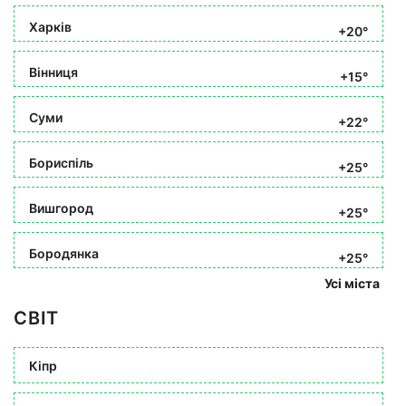
Харків
+20°
Вінниця
+15°
Суми
+22°
Бориспіль
+25°
Вишгород
+25°
Бородянка
+25°
Усі міста
СВІТ
Кіпр