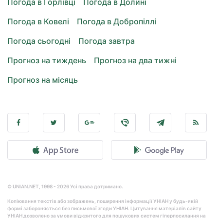
Погода в Горлівці
Погода в Долині
Погода в Ковелі
Погода в Добропіллі
Погода сьогодні
Погода завтра
Прогноз на тиждень
Прогноз на два тижні
Прогноз на місяць
© UNIAN.NET, 1998 - 2026 Усі права дотримано.
Копіювання текстів або зображень, поширення інформації УНІАН у будь-якій
формі забороняється без письмової згоди УНІАН. Цитування матеріалів сайту
УНІАН дозволено за умови відкритого для пошукових систем гіперпосилання на