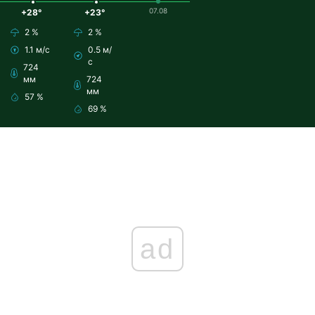
07.08
+28°
+23°
2 %
2 %
1.1 м/с
0.5 м/
с
724
мм
724
мм
57 %
69 %
ad