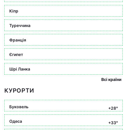
Кіпр
Туреччина
Франція
Єгипет
Шрі Ланка
Всі країни
КУРОРТИ
Буковель
+28°
Одеса
+33°