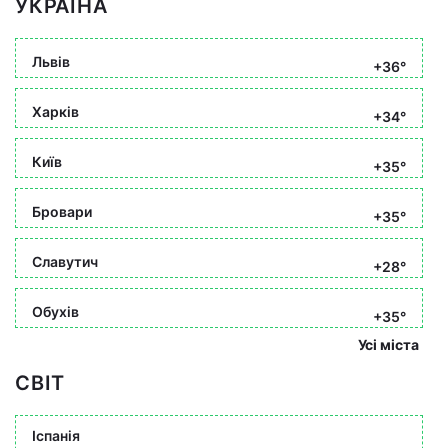
УКРАЇНА
Львів
+36°
Харків
+34°
Київ
+35°
Бровари
+35°
Славутич
+28°
Обухів
+35°
Усі міста
СВІТ
Іспанія