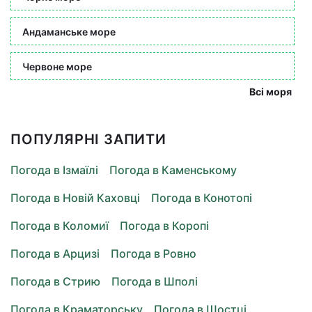
Андаманське море
Червоне море
Всі моря
ПОПУЛЯРНІ ЗАПИТИ
Погода в Ізмаїлі
Погода в Каменському
Погода в Новій Каховці
Погода в Конотопі
Погода в Коломиї
Погода в Коропі
Погода в Арцизі
Погода в Ровно
Погода в Стрию
Погода в Шполі
Погода в Краматорську
Погода в Шостці