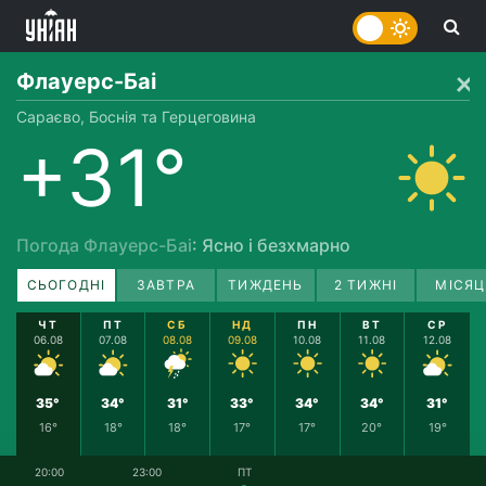
Флауерс-Баі
Сараєво, Боснія та Герцеговина
+31°
Погода Флауерс-Баі
: Ясно і безхмарно
СЬОГОДНІ
ЗАВТРА
ТИЖДЕНЬ
2 ТИЖНІ
МІСЯЦ
ЧТ
ПТ
СБ
НД
ПН
ВТ
СР
06.08
07.08
08.08
09.08
10.08
11.08
12.08
35°
34°
31°
33°
34°
34°
31°
16°
18°
18°
17°
17°
20°
19°
20:00
23:00
ПТ