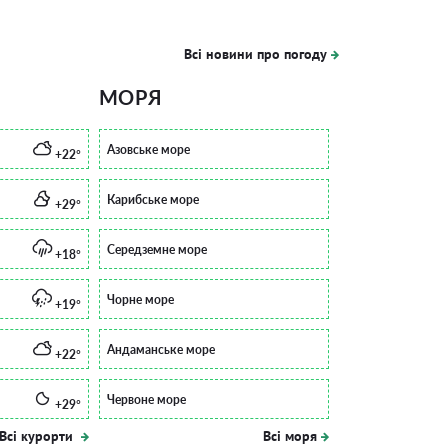
Всі новини про погоду
МОРЯ
Азовське море
+22°
Карибське море
+29°
Середземне море
+18°
Чорне море
+19°
Андаманське море
+22°
Червоне море
+29°
Всі курорти
Всі моря