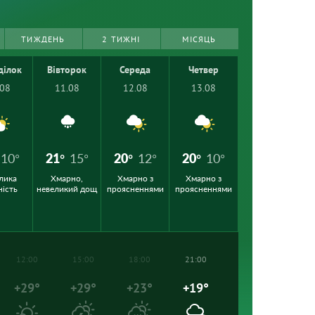
ТИЖДЕНЬ
2 ТИЖНІ
МІСЯЦЬ
ділок
Вівторок
Середа
Четвер
.08
11.08
12.08
13.08
10°
21°
15°
20°
12°
20°
10°
лика
Хмарно,
Хмарно з
Хмарно з
ність
невеликий дощ
проясненнями
проясненнями
12:00
15:00
18:00
21:00
+29°
+29°
+23°
+19°