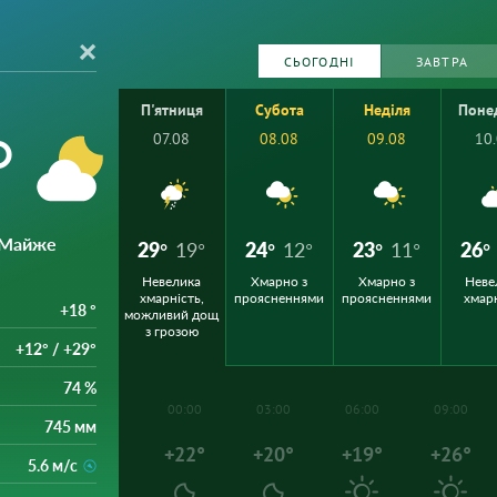
СЬОГОДНІ
ЗАВТРА
я
П'ятниця
Субота
Неділя
Поне
°
07.08
08.08
09.08
10
 Майже
29°
19°
24°
12°
23°
11°
26°
Невелика
Хмарно з
Хмарно з
Неве
хмарність,
проясненнями
проясненнями
хмар
+18 °
можливий дощ
з грозою
+12° / +29°
74 %
00:00
03:00
06:00
09:00
745 мм
+22°
+20°
+19°
+26°
5.6 м/с