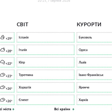
10:15, 7 серпня 2026
СВІТ
КУРОРТИ
Іспанія
Буковель
+29°
Італія
Одеса
+28°
Кіпр
Львів
+22°
Туреччина
Івано-Франківськ
+23°
Хорватія
Яремче
+26°
Єгипет
Харків
+26°
сі міста
Всі країни