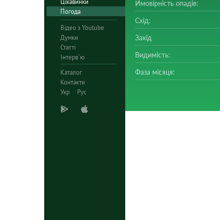
Цікавинки
Ймовірність опадів:
Погода
Схід:
Відео з Youtube
Думки
Захід
Статті
Видимість:
Інтерв`ю
Фаза місяця:
Каталог
Контакти
Укр
Рус