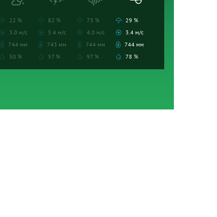
22 %
82 %
73 %
29 %
3.0 м/с
5.4 м/с
4.0 м/с
3.4 м/с
744 мм
743 мм
744 мм
744 мм
50 %
57 %
97 %
78 %