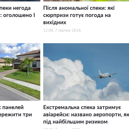
спеки негода
Після аномальної спеки: які
: оголошено І
сюрпризи готує погода на
вихідних
12:00, 7 серпня 2026
х панелей
Екстремальна спека затримує
ережити три
авіарейси: названо аеропорти, як
під найбільшим ризиком