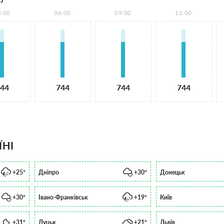
3:00
06:00
09:00
12:00
44
744
744
744
ЇНІ
+25°
Дніпро
+30°
Донецьк
+30°
Івано-Франківськ
+19°
Київ
+31°
Луцьк
+21°
Львів