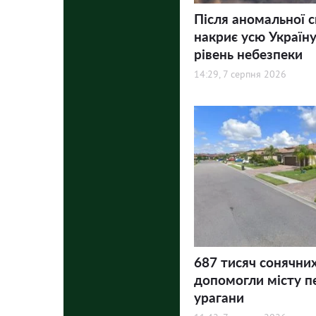
Після аномальної 
накриє усю Україну
рівень небезпеки
14:29, 7 серпня 2026
687 тисяч сонячни
допомогли місту п
урагани