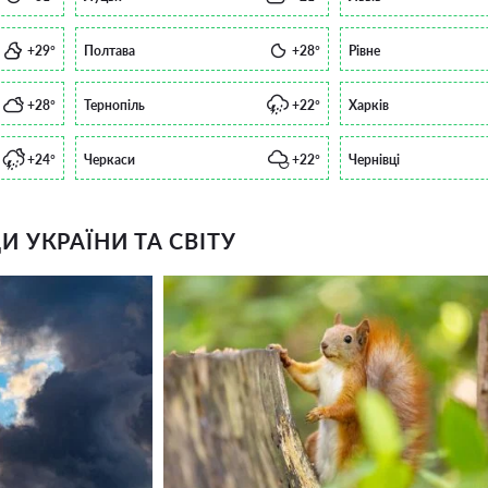
+29°
Полтава
+28°
Рівне
+28°
Тернопіль
+22°
Харків
+24°
Черкаси
+22°
Чернівці
 УКРАЇНИ ТА СВІТУ