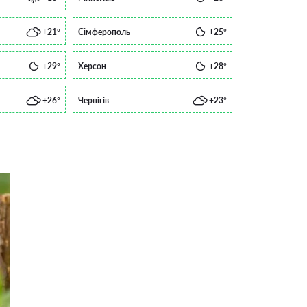
+21°
Сімферополь
+25°
+29°
Херсон
+28°
+26°
Чернігів
+23°