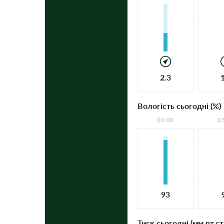
2.3
Вологість сьогодні (%)
00:00
0
93
Тиск сьогодні (мм рт.ст.