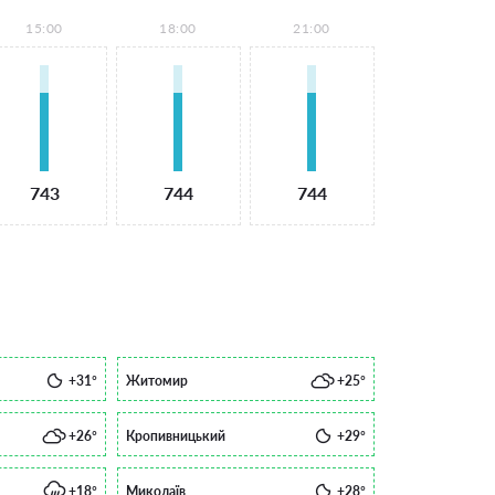
15:00
18:00
21:00
743
744
744
+31°
Житомир
+25°
+26°
Кропивницький
+29°
+18°
Миколаїв
+28°