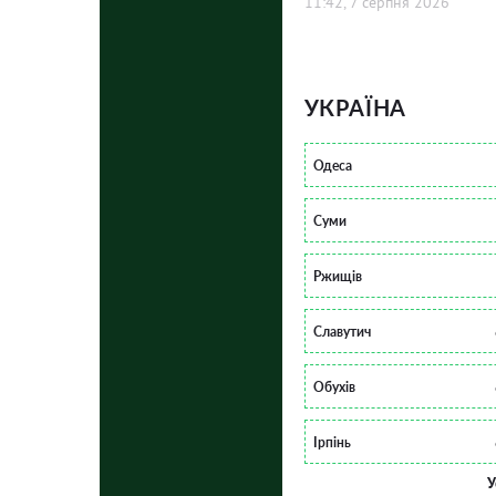
11:42, 7 серпня 2026
УКРАЇНА
Одеса
Суми
Ржищів
Славутич
Обухів
Ірпінь
У