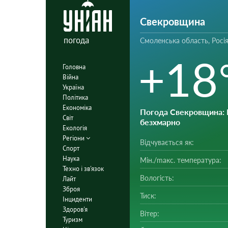
Свекровщина
погода
Смоленська область, Росі
+18
Головна
Війна
Україна
Політика
Економіка
Погода Свекровщина
:
Світ
безхмарно
Екологія
Регіони
Відчувається як:
Спорт
Наука
Мін./mакс. температура:
Техно і зв'язок
Вологість:
Лайт
Зброя
Тиск:
Інциденти
Здоров'я
Вітер:
Туризм