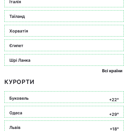
Італія
Таїланд
Хорватія
Єгипет
Шрі Ланка
Всі країни
КУРОРТИ
Буковель
+22°
Одеса
+29°
Львів
+18°