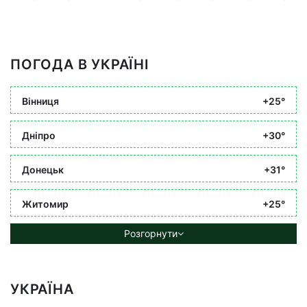
ПОГОДА В УКРАЇНІ
Вінниця
+25°
Дніпро
+30°
Донецьк
+31°
Житомир
+25°
Розгорнути
УКРАЇНА