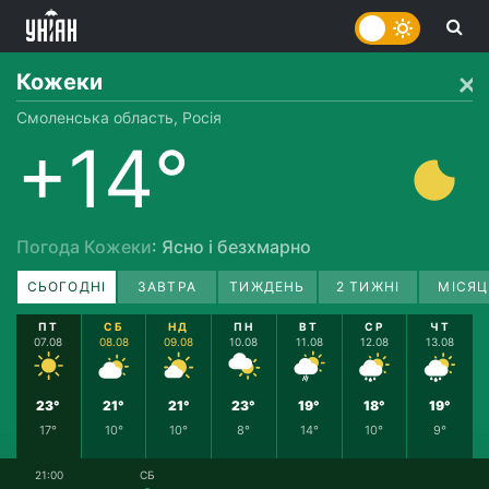
Кожеки
Смоленська область, Росія
+14°
Погода Кожеки
: Ясно і безхмарно
СЬОГОДНІ
ЗАВТРА
ТИЖДЕНЬ
2 ТИЖНІ
МІСЯЦ
ПТ
СБ
НД
ПН
ВТ
СР
ЧТ
07.08
08.08
09.08
10.08
11.08
12.08
13.08
23°
21°
21°
23°
19°
18°
19°
17°
10°
10°
8°
14°
10°
9°
21:00
СБ