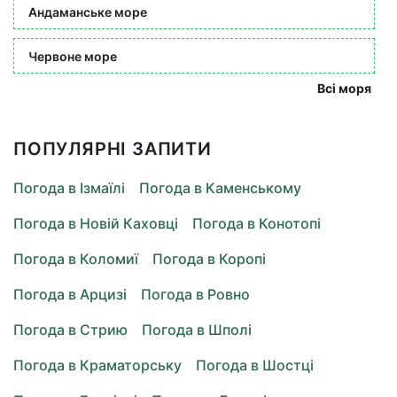
Андаманське море
Червоне море
Всі моря
ПОПУЛЯРНІ ЗАПИТИ
Погода в Ізмаїлі
Погода в Каменському
Погода в Новій Каховці
Погода в Конотопі
Погода в Коломиї
Погода в Коропі
Погода в Арцизі
Погода в Ровно
Погода в Стрию
Погода в Шполі
Погода в Краматорську
Погода в Шостці