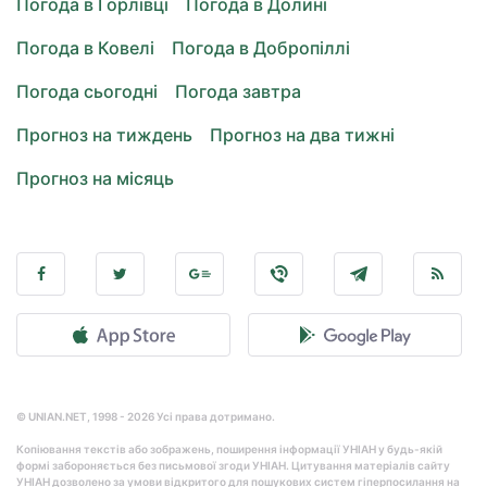
Погода в Горлівці
Погода в Долині
Погода в Ковелі
Погода в Добропіллі
Погода сьогодні
Погода завтра
Прогноз на тиждень
Прогноз на два тижні
Прогноз на місяць
© UNIAN.NET, 1998 - 2026 Усі права дотримано.
Копіювання текстів або зображень, поширення інформації УНІАН у будь-якій
формі забороняється без письмової згоди УНІАН. Цитування матеріалів сайту
УНІАН дозволено за умови відкритого для пошукових систем гіперпосилання на