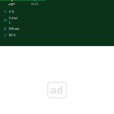
08.08
+17°
4 %
0.9 м/
с
746 мм
85 %
ad