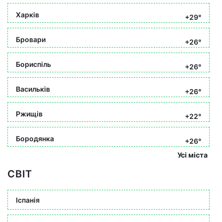
Харків
+29°
Бровари
+26°
Бориспіль
+26°
Васильків
+26°
Ржищів
+22°
Бородянка
+26°
Усі міста
СВІТ
Іспанія