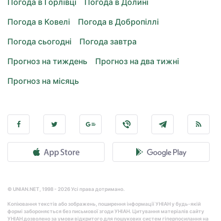
Погода в Горлівці
Погода в Долині
Погода в Ковелі
Погода в Добропіллі
Погода сьогодні
Погода завтра
Прогноз на тиждень
Прогноз на два тижні
Прогноз на місяць
© UNIAN.NET, 1998 - 2026 Усі права дотримано.
Копіювання текстів або зображень, поширення інформації УНІАН у будь-якій
формі забороняється без письмової згоди УНІАН. Цитування матеріалів сайту
УНІАН дозволено за умови відкритого для пошукових систем гіперпосилання на