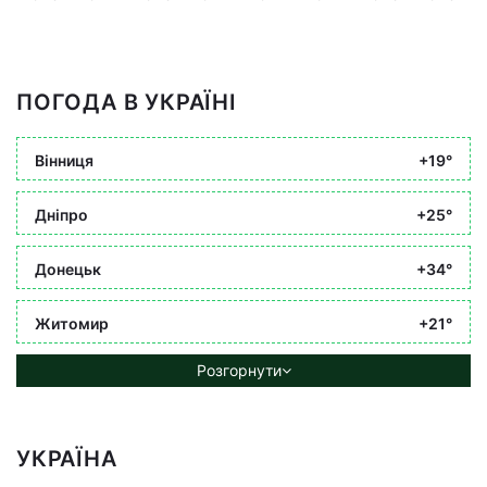
ПОГОДА В УКРАЇНІ
Вінниця
+19°
Дніпро
+25°
Донецьк
+34°
Житомир
+21°
Розгорнути
УКРАЇНА