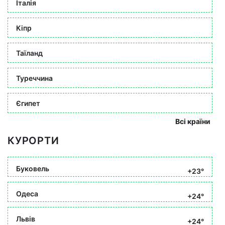
Італія
Кіпр
Таїланд
Туреччина
Єгипет
Всі країни
КУРОРТИ
Буковель
+23°
Одеса
+24°
Львів
+24°