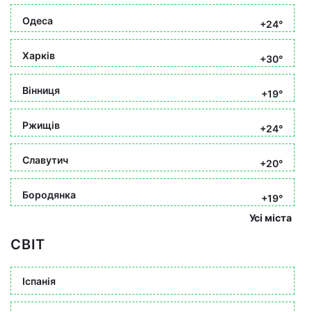
Одеса
+24°
Харків
+30°
Вінниця
+19°
Ржищів
+24°
Славутич
+20°
Бородянка
+19°
Усі міста
СВІТ
Іспанія