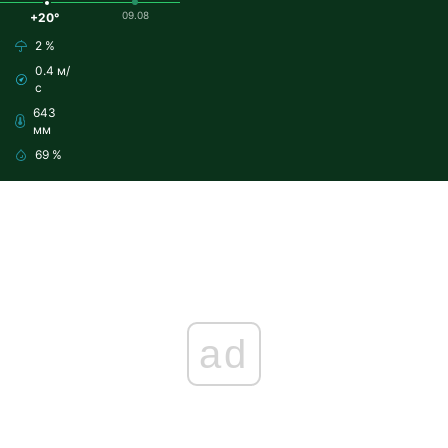
09.08
+20°
2 %
0.4 м/
с
643
мм
69 %
ad