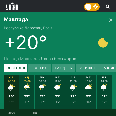
Маштада
Республіка Дагестан, Росія
+20°
Погода Маштада
: Ясно і безхмарно
СЬОГОДНІ
ЗАВТРА
ТИЖДЕНЬ
2 ТИЖНІ
МІСЯЦ
СБ
НД
ПН
ВТ
СР
ЧТ
ПТ
08.08
09.08
10.08
11.08
12.08
13.08
14.08
26°
25°
21°
21°
22°
22°
17°
15°
17°
16°
15°
12°
14°
12°
21:00
НД