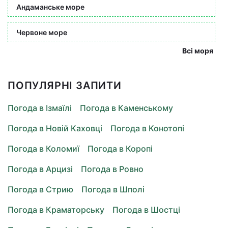
Андаманське море
Червоне море
Всі моря
ПОПУЛЯРНІ ЗАПИТИ
Погода в Ізмаїлі
Погода в Каменському
Погода в Новій Каховці
Погода в Конотопі
Погода в Коломиї
Погода в Коропі
Погода в Арцизі
Погода в Ровно
Погода в Стрию
Погода в Шполі
Погода в Краматорську
Погода в Шостці