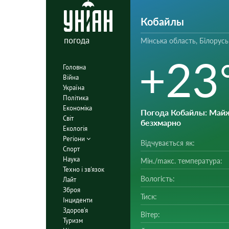
Кобайлы
погода
Мінська область, Білорусь
+23
Головна
Війна
Україна
Політика
Економіка
Погода Кобайлы
: Май
Світ
безхмарно
Екологія
Регіони
Відчувається як:
Спорт
Наука
Мін./mакс. температура:
Техно і зв'язок
Вологість:
Лайт
Зброя
Тиск:
Інциденти
Здоров'я
Вітер:
Туризм