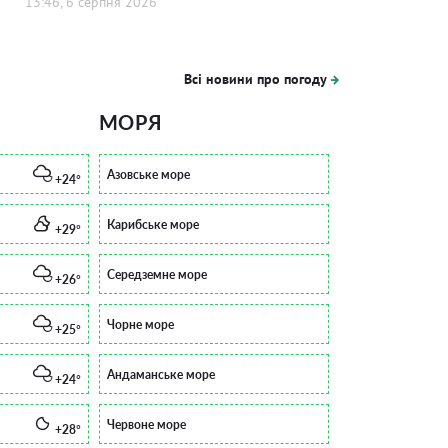
13:46, 6 серпня 2026
Всі новини про погоду
МОРЯ
Азовське море
+24°
Карибське море
+29°
Середземне море
+26°
Чорне море
+25°
Андаманське море
+24°
Червоне море
+28°