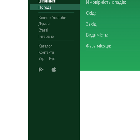
Цікавинки
Ймовірність опадів:
Погода
Схід:
Відео з Youtube
Думки
Захід
Статті
Видимість:
Інтерв`ю
Фаза місяця:
Каталог
Контакти
Укр
Рус