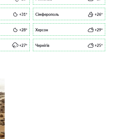
+31°
Сімферополь
+26°
+28°
Херсон
+29°
+27°
Чернігів
+25°