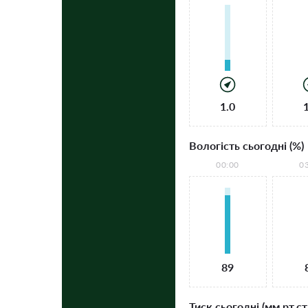
1.0
Вологість сьогодні (%)
00:00
0
89
Тиск сьогодні (мм рт.ст.