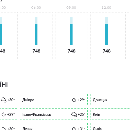
3:00
06:00
09:00
12:00
48
748
748
748
ЇНІ
+30°
Дніпро
+29°
Донецьк
+29°
Івано-Франківськ
+25°
Київ
+30°
Луцьк
+31°
Львів