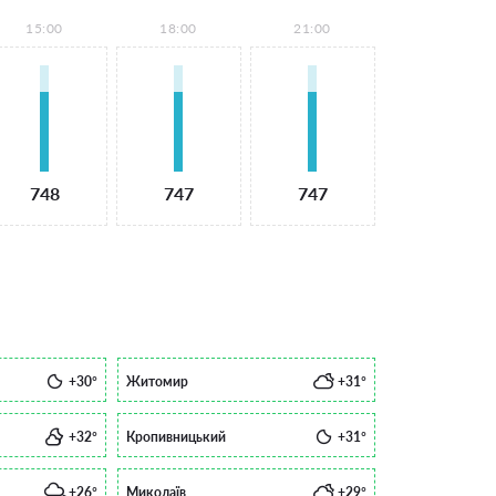
15:00
18:00
21:00
748
747
747
+30°
Житомир
+31°
+32°
Кропивницький
+31°
+26°
Миколаїв
+29°