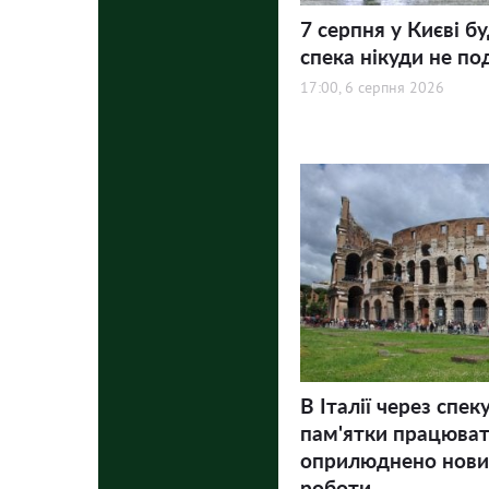
7 серпня у Києві бу
спека нікуди не по
17:00, 6 серпня 2026
В Італії через спек
пам'ятки працюва
оприлюднено нови
роботи