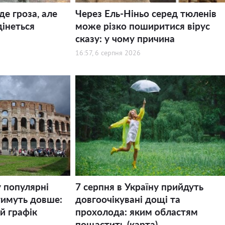
де гроза, але
Через Ель-Ніньо серед тюленів
дінеться
може різко поширитися вірус
сказу: у чому причина
16:57, 6 серпня 2026
у популярні
7 серпня в Україну прийдуть
тимуть довше:
довгоочікувані дощі та
й графік
прохолода: яким областям
пощастить (карта)