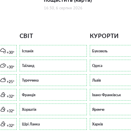
16:30, 6 серпня 2026
СВІТ
КУРОРТИ
Іспанія
Буковель
+30°
Таїланд
Одеса
+30°
Туреччина
Львів
+25°
Франція
Івано-Франківськ
+32°
Хорватія
Яремче
+32°
Шрі Ланка
Харків
+32°