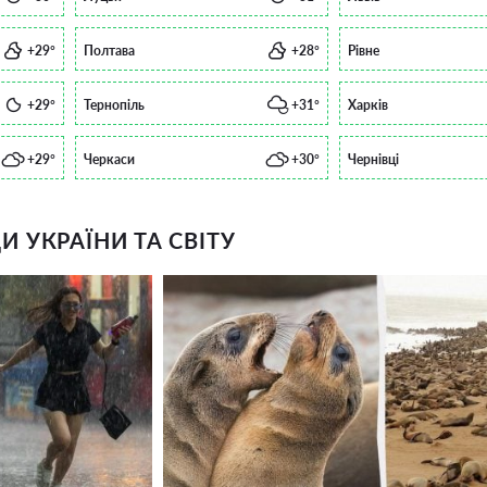
+29°
Полтава
+28°
Рівне
+29°
Тернопіль
+31°
Харків
+29°
Черкаси
+30°
Чернівці
 УКРАЇНИ ТА СВІТУ