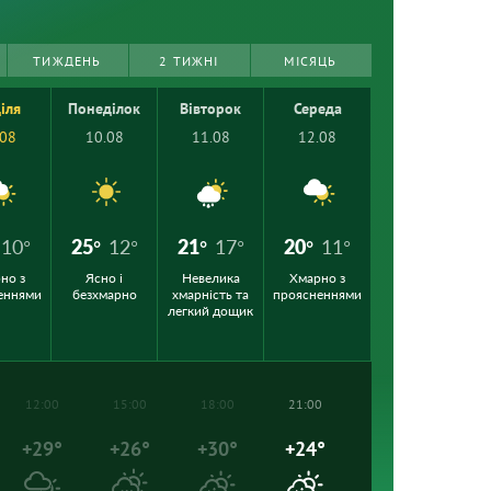
ТИЖДЕНЬ
2 ТИЖНІ
МІСЯЦЬ
іля
Понеділок
Вівторок
Середа
.08
10.08
11.08
12.08
10°
25°
12°
21°
17°
20°
11°
но з
Ясно і
Невелика
Хмарно з
еннями
безхмарно
хмарність та
проясненнями
легкий дощик
12:00
15:00
18:00
21:00
+29°
+26°
+30°
+24°