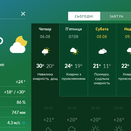
СЬОГОДНІ
ЗАВТРА
Четвер
П'ятниця
Субота
Нед
°
06.08
07.08
08.08
09
же
30°
20°
24°
19°
21°
11°
22°
Невелика
Хмарно з
Похмуро,
Хмар
хмарність, дощ
проясненнями
суцільна
проясн
+24 °
хмарність
+18° / +30°
86 %
00:00
03:00
06:00
09:00
747 мм
+21°
+20°
+20°
+26°
4.3 м/с