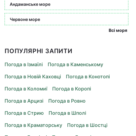
Андаманське море
Червоне море
Всі моря
ПОПУЛЯРНІ ЗАПИТИ
Погода в Ізмаїлі
Погода в Каменському
Погода в Новій Каховці
Погода в Конотопі
Погода в Коломиї
Погода в Коропі
Погода в Арцизі
Погода в Ровно
Погода в Стрию
Погода в Шполі
Погода в Краматорську
Погода в Шостці