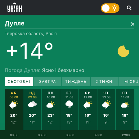
Дупле
Тверська область, Росія
+14°
Погода Дупле
: Ясно і безхмарно
СЬОГОДНІ
ЗАВТРА
ТИЖДЕНЬ
2 ТИЖНІ
МІСЯЦ
СБ
НД
ПН
ВТ
СР
ЧТ
ПТ
08.08
09.08
10.08
11.08
12.08
13.08
14.08
20°
20°
23°
18°
16°
16°
18°
12°
11°
12°
13°
11°
9°
9°
00:00
03:00
06:00
09:00
12:00