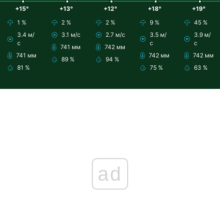
+15°
+13°
+12°
+18°
+19°
1 %
2 %
2 %
9 %
45 %
3.4 м/
3.1 м/с
2.7 м/с
3.5 м/
3.9 м/
с
с
с
741 мм
742 мм
741 мм
742 мм
742 мм
89 %
94 %
81 %
75 %
63 %
ad