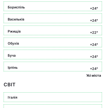
Бориспіль
+24°
Васильків
+24°
Ржищів
+22°
Обухів
+24°
Буча
+24°
Ірпінь
+24°
Усі міста
СВІТ
Італія