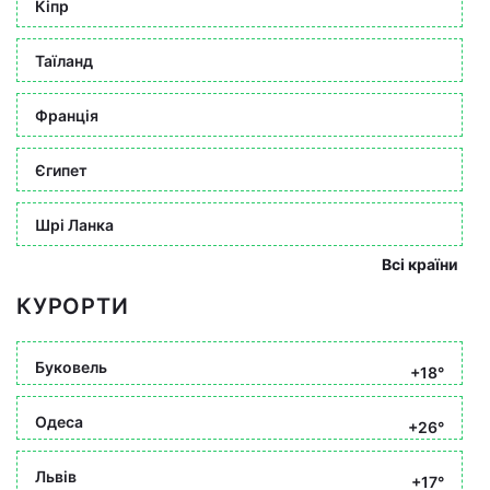
Кіпр
Таїланд
Франція
Єгипет
Шрі Ланка
Всі країни
КУРОРТИ
Буковель
+18°
Одеса
+26°
Львів
+17°