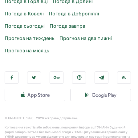
Погода в Горлівці
Погода в Долині
Погода в Ковелі
Погода в Добропіллі
Погода сьогодні
Погода завтра
Прогноз на тиждень
Прогноз на два тижні
Прогноз на місяць
© UNIAN.NET, 1998 - 2026 Усі права дотримано.
Копіювання текстів або зображень, поширення інформації УНІАН у будь-якій
формі забороняється без письмової згоди УНІАН. Цитування матеріалів сайту
УНІАН дозволено за умови відкритого для пошукових систем гіперпосилання на