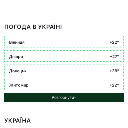
ПОГОДА В УКРАЇНІ
Вінниця
+22°
Дніпро
+27°
Донецьк
+28°
Житомир
+22°
Розгорнути
УКРАЇНА