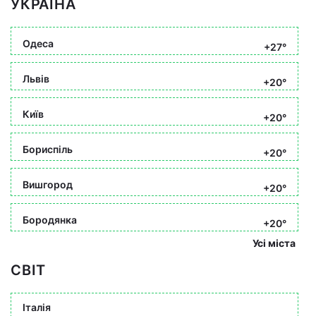
УКРАЇНА
Одеса
+27°
Львів
+20°
Київ
+20°
Бориспіль
+20°
Вишгород
+20°
Бородянка
+20°
Усі міста
СВІТ
Італія