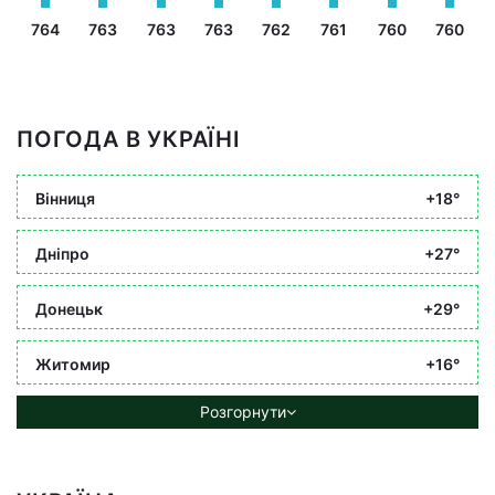
764
763
763
763
762
761
760
760
ПОГОДА В УКРАЇНІ
Вінниця
+18°
Дніпро
+27°
Донецьк
+29°
Житомир
+16°
Розгорнути