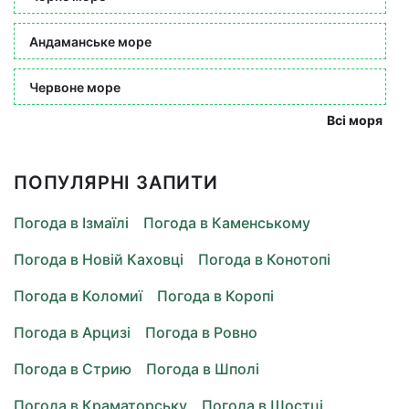
Андаманське море
Червоне море
Всі моря
ПОПУЛЯРНІ ЗАПИТИ
Погода в Ізмаїлі
Погода в Каменському
Погода в Новій Каховці
Погода в Конотопі
Погода в Коломиї
Погода в Коропі
Погода в Арцизі
Погода в Ровно
Погода в Стрию
Погода в Шполі
Погода в Краматорську
Погода в Шостці