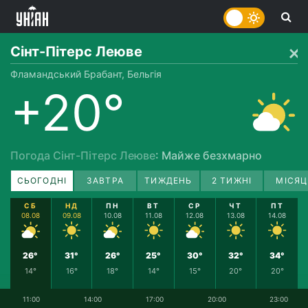
Сінт-Пітерс Леюве
Фламандський Брабант, Бельгія
+20°
Погода Сінт-Пітерс Леюве
: Майже безхмарно
СЬОГОДНІ
ЗАВТРА
ТИЖДЕНЬ
2 ТИЖНІ
МІСЯЦ
СБ
НД
ПН
ВТ
СР
ЧТ
ПТ
08.08
09.08
10.08
11.08
12.08
13.08
14.08
26°
31°
26°
25°
30°
32°
34°
14°
16°
18°
14°
15°
20°
20°
11:00
14:00
17:00
20:00
23:00