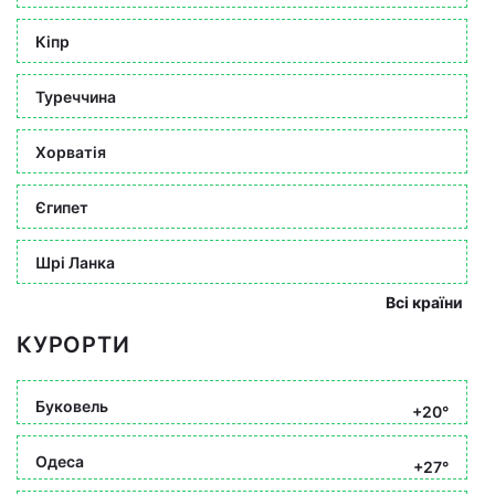
Кіпр
Туреччина
Хорватія
Єгипет
Шрі Ланка
Всі країни
КУРОРТИ
Буковель
+20°
Одеса
+27°