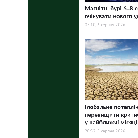
Магнітні бурі 6–8 
очікувати нового у
07:10, 6 серпня 2026
Глобальне потеплі
перевищити критич
у найближчі місяці,
20:52, 5 серпня 2026