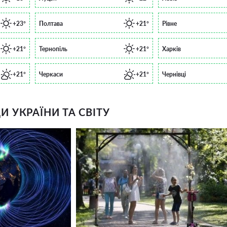
+23°
Полтава
+21°
Рівне
+21°
Тернопіль
+21°
Харків
+21°
Черкаси
+21°
Чернівці
 УКРАЇНИ ТА СВІТУ