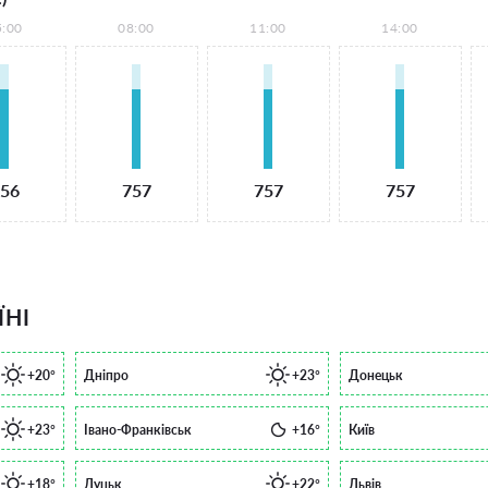
5:00
08:00
11:00
14:00
56
757
757
757
ЇНІ
+20°
Дніпро
+23°
Донецьк
+23°
Івано-Франківськ
+16°
Київ
+18°
Луцьк
+22°
Львів