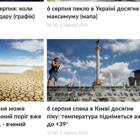
серпня: коли
6 серпня пекло в Україні досягне
дару (графік)
максимуму (мапа)
06:30, 6 серпня 2026
ння може
6 серпня спека в Києві досягне
ний поріг вже
піку: температура підніметься а
 - вчений
до +39°
17:00, 5 серпня 2026