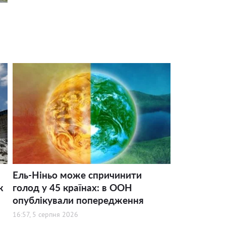
Ель-Ніньо може спричинити
ж
голод у 45 країнах: в ООН
опублікували попередження
16:57, 5 серпня 2026