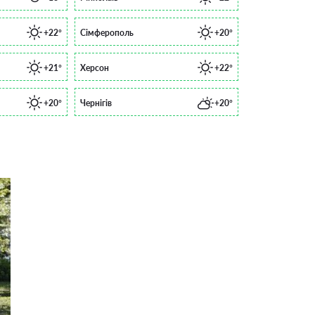
+22°
Сімферополь
+20°
+21°
Херсон
+22°
+20°
Чернігів
+20°