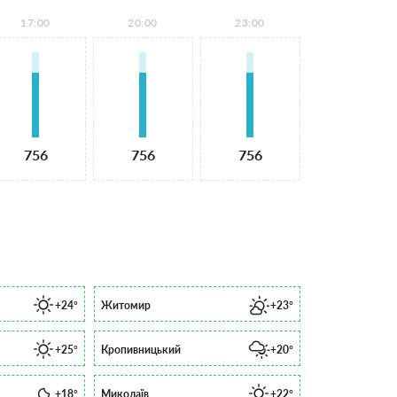
17:00
20:00
23:00
756
756
756
+24°
Житомир
+23°
+25°
Кропивницький
+20°
+18°
Миколаїв
+22°