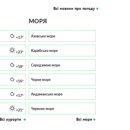
Всі новини про погоду
МОРЯ
Азовське море
+17°
Карибське море
+23°
Середземне море
+18°
Чорне море
+16°
Андаманське море
+17°
Червоне море
+21°
Всі курорти
Всі моря