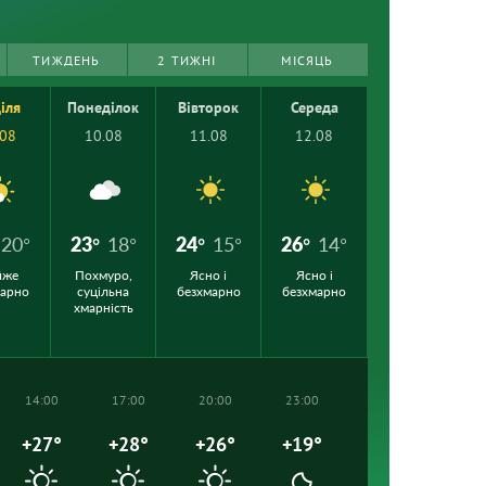
ТИЖДЕНЬ
2 ТИЖНІ
МІСЯЦЬ
іля
Понеділок
Вівторок
Середа
.08
10.08
11.08
12.08
20°
23°
18°
24°
15°
26°
14°
йже
Похмуро,
Ясно і
Ясно і
марно
суцільна
безхмарно
безхмарно
хмарність
14:00
17:00
20:00
23:00
+27°
+28°
+26°
+19°