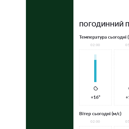
ПОГОДИННИЙ П
Температура сьогодні (
02:00
0
+16°
+
Вітер сьогодні (м/с)
02:00
0