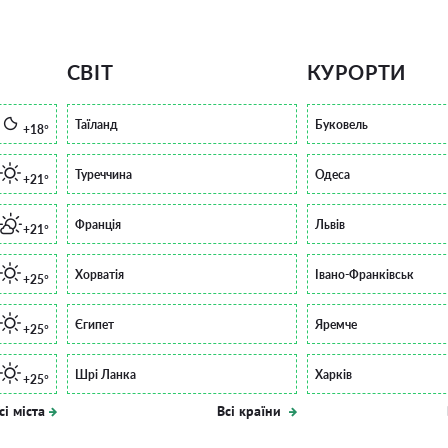
СВІТ
КУРОРТИ
Таїланд
Буковель
+18°
Туреччина
Одеса
+21°
Франція
Львів
+21°
Хорватія
Івано-Франківськ
+25°
Єгипет
Яремче
+25°
Шрі Ланка
Харків
+25°
сі міста
Всі країни