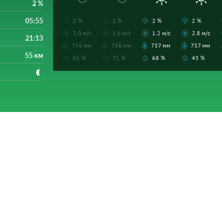
2 %
05:55
2 %
2 %
2 %
2 %
3.0 м/с
1.6 м/с
1.2 м/с
2.8 м/с
21:13
756 мм
756 мм
757 мм
757 мм
55 км
61 %
71 %
68 %
43 %