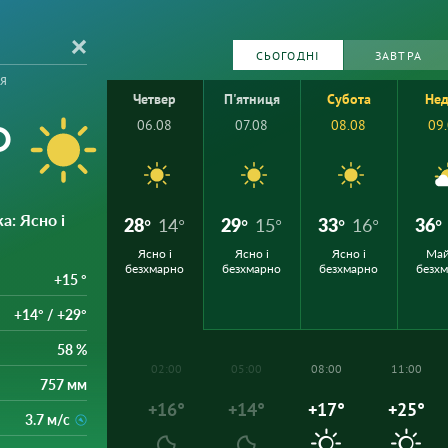
СЬОГОДНІ
ЗАВТРА
я
Четвер
П'ятниця
Субота
Нед
°
06.08
07.08
08.08
09
ка
: Ясно і
28°
14°
29°
15°
33°
16°
36°
Ясно і
Ясно і
Ясно і
Ма
безхмарно
безхмарно
безхмарно
безх
+15 °
+14° / +29°
58 %
02:00
05:00
08:00
11:00
757 мм
+16°
+14°
+17°
+25°
3.7 м/с