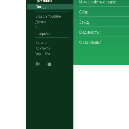
Цікавинки
Ймовірність опадів:
Погода
Схід:
Відео з Youtube
Думки
Захід
Статті
Видимість:
Інтерв`ю
Фаза місяця:
Каталог
Контакти
Укр
Рус