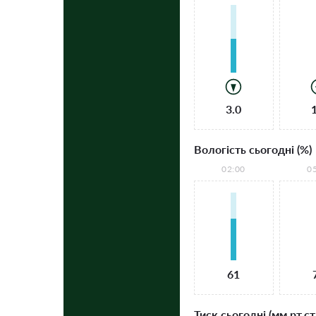
3.0
Вологість сьогодні (%)
02:00
0
61
Тиск сьогодні (мм рт.ст.