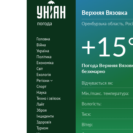
Верхняя Вязовка
погода
Оренбурзька область, Росі
+15
Головна
Війна
Україна
Політика
Економіка
Погода Верхняя Вязов
Світ
безхмарно
Екологія
Регіони
Відчувається як:
Спорт
Наука
Мін./mакс. температура:
Техно і зв'язок
Вологість:
Лайт
Зброя
Тиск:
Інциденти
Здоров'я
Вітер:
Туризм