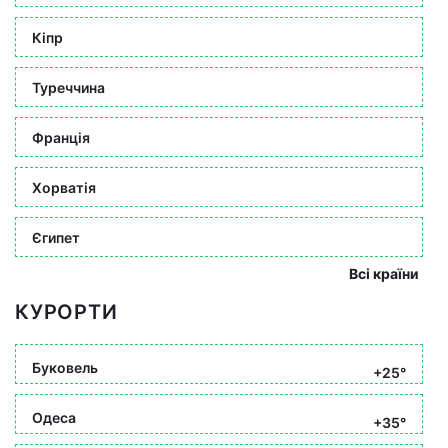
Кіпр
Туреччина
Франція
Хорватія
Єгипет
Всі країни
КУРОРТИ
Буковель
+25°
Одеса
+35°