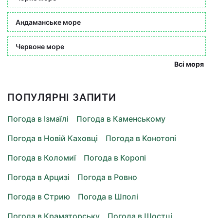
Андаманське море
Червоне море
Всі моря
ПОПУЛЯРНІ ЗАПИТИ
Погода в Ізмаїлі
Погода в Каменському
Погода в Новій Каховці
Погода в Конотопі
Погода в Коломиї
Погода в Коропі
Погода в Арцизі
Погода в Ровно
Погода в Стрию
Погода в Шполі
Погода в Краматорську
Погода в Шостці