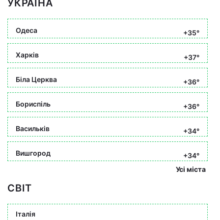
УКРАЇНА
Одеса
+35°
Харків
+37°
Біла Церква
+36°
Бориспіль
+36°
Васильків
+34°
Вишгород
+34°
Усі міста
СВІТ
Італія