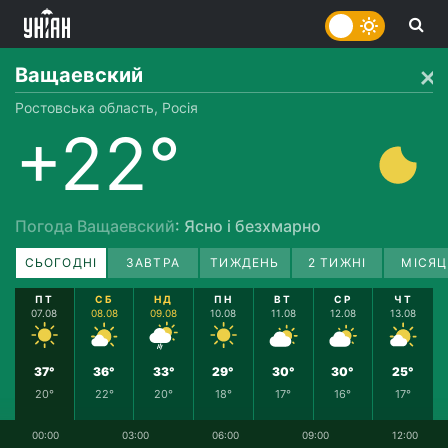
Ващаевский
Ростовська область, Росія
+22°
Погода Ващаевский
: Ясно і безхмарно
СЬОГОДНІ
ЗАВТРА
ТИЖДЕНЬ
2 ТИЖНІ
МІСЯЦ
ПТ
СБ
НД
ПН
ВТ
СР
ЧТ
07.08
08.08
09.08
10.08
11.08
12.08
13.08
37°
36°
33°
29°
30°
30°
25°
20°
22°
20°
18°
17°
16°
17°
00:00
03:00
06:00
09:00
12:00