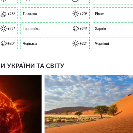
+26°
Полтава
+20°
Рівне
+22°
Тернопіль
+24°
Харків
+20°
Черкаси
+22°
Чернівці
 УКРАЇНИ ТА СВІТУ