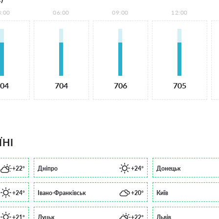
3:00
06:00
09:00
12:00
04
704
706
705
ЇНІ
+22°
Дніпро
+24°
Донецьк
+24°
Івано-Франківськ
+20°
Київ
+21°
Луцьк
+22°
Львів