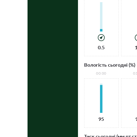
0.5
Вологість сьогодні (%)
00:00
0
95
Тиск сьогодні (мм рт.ст.