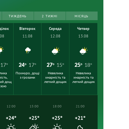
ТИЖДЕНЬ
2 ТИЖНІ
МІСЯЦЬ
ділок
Вівторок
Середа
Четвер
.08
11.08
12.08
13.08
17°
24°
17°
27°
15°
25°
18°
лика
Похмуро, дощі
Невелика
Невелика
ість,
з грозами
хмарність та
хмарність та
ий дощ
легкий дощик
легкий дощик
озою
12:00
15:00
18:00
21:00
+24°
+25°
+25°
+21°