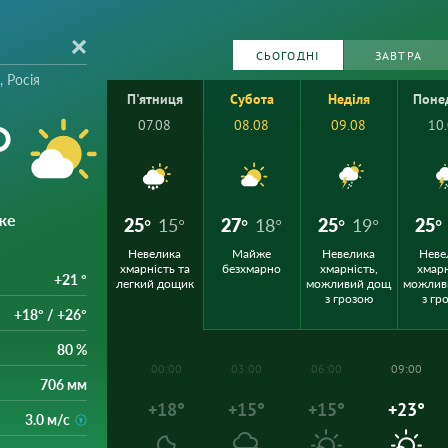
СЬОГОДНІ
ЗАВТРА
, Росія
П'ятниця
Субота
Неділя
Поне
°
07.08
08.08
09.08
10
же
25°
15°
27°
18°
25°
19°
25°
Невелика
Майже
Невелика
Неве
хмарність та
безхмарно
хмарність,
хмарн
+21 °
легкий дощик
можливий дощ
можлив
з грозою
з гр
+18° / +26°
80 %
00:00
03:00
06:00
09:00
706 мм
+18°
+15°
+15°
+23°
3.0 м/с