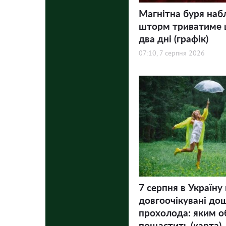
Магнітна буря наб
шторм триватиме
два дні (графік)
07:10, 7 серпня 2026
7 серпня в Україну
довгоочікувані дощ
прохолода: яким о
пощастить (карта)