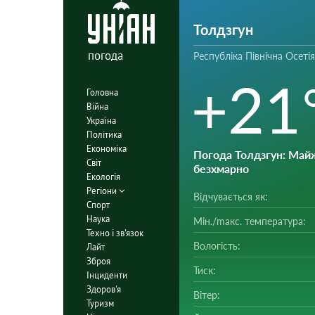
Толдзгун
погода
Республіка Північна Осетія
+21
Головна
Війна
Україна
Політика
Економіка
Погода Толдзгун
: Май
Світ
безхмарно
Екологія
Регіони
Відчувається як:
Спорт
Наука
Мін./mакс. температура:
Техно і зв'язок
Вологість:
Лайт
Зброя
Тиск:
Інциденти
Здоров'я
Вітер:
Туризм