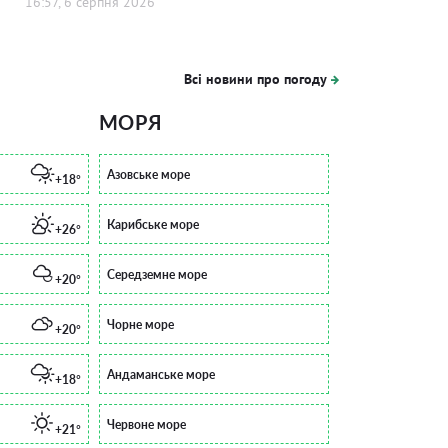
16:57, 6 серпня 2026
Всі новини про погоду
МОРЯ
Азовське море
+18°
Карибське море
+26°
Середземне море
+20°
Чорне море
+20°
Андаманське море
+18°
Червоне море
+21°