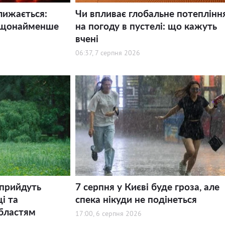
лижається:
Чи впливає глобальне потеплінн
 щонайменше
на погоду в пустелі: що кажуть
вчені
06:37, 7 серпня 2026
 прийдуть
7 серпня у Києві буде гроза, але
і та
спека нікуди не подінеться
бластям
17:00, 6 серпня 2026