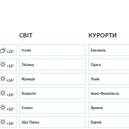
СВІТ
КУРОРТИ
Італія
Буковель
+22°
Таїланд
Одеса
+22°
Франція
Львів
+26°
Хорватія
Івано-Франківськ
+26°
Єгипет
Яремче
+22°
Шрі Ланка
Харків
+26°