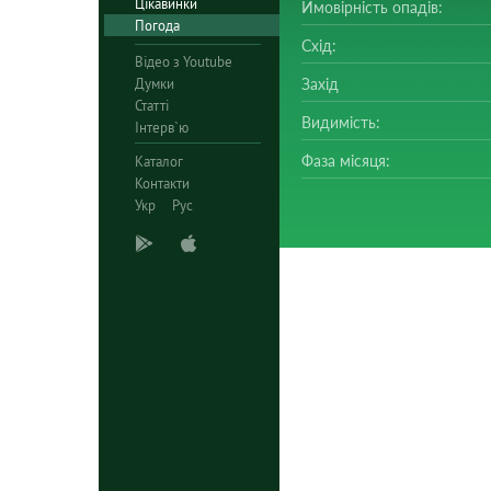
Цікавинки
Ймовірність опадів:
Погода
Схід:
Відео з Youtube
Думки
Захід
Статті
Видимість:
Інтерв`ю
Фаза місяця:
Каталог
Контакти
Укр
Рус