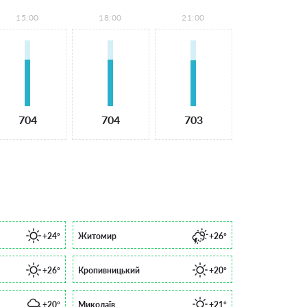
15:00
18:00
21:00
704
704
703
+24°
Житомир
+26°
+26°
Кропивницький
+20°
+20°
Миколаїв
+21°