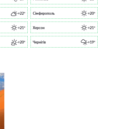
+22°
Сімферополь
+20°
+21°
Херсон
+21°
+20°
Чернігів
+19°