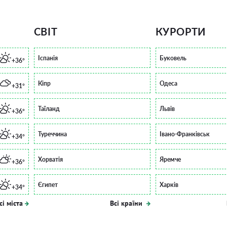
СВІТ
КУРОРТИ
Іспанія
Буковель
+36°
Кіпр
Одеса
+31°
Таїланд
Львів
+36°
Туреччина
Івано-Франківськ
+34°
Хорватія
Яремче
+36°
Єгипет
Харків
+34°
сі міста
Всі країни