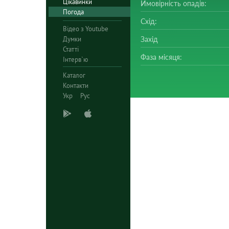
Цікавинки
Ймовірність опадів:
Погода
Схід:
Відео з Youtube
Думки
Захід
Статті
Фаза місяця:
Інтерв`ю
Каталог
Контакти
Укр
Рус