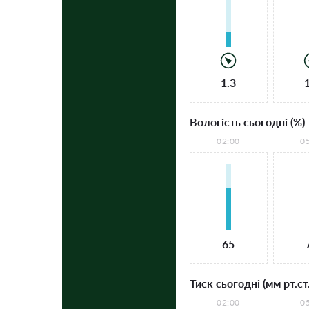
1.3
Вологість сьогодні (%)
02:00
0
65
Тиск сьогодні (мм рт.ст.
02:00
0