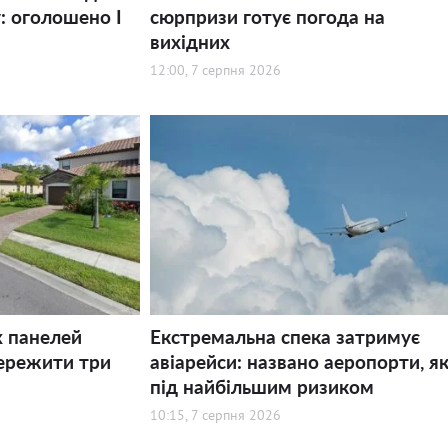
: оголошено І
сюрпризи готує погода на
вихідних
12:00, 7 серпня 2026
х панелей
Екстремальна спека затримує
ережити три
авіарейси: названо аеропорти, як
під найбільшим ризиком
10:15, 7 серпня 2026