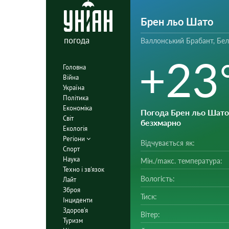
Брен льо Шато
погода
Валлонський Брабант, Бел
+23
Головна
Війна
Україна
Політика
Економіка
Погода Брен льо Шато
Світ
безхмарно
Екологія
Регіони
Відчувається як:
Спорт
Наука
Мін./mакс. температура:
Техно і зв'язок
Вологість:
Лайт
Зброя
Тиск:
Інциденти
Здоров'я
Вітер:
Туризм