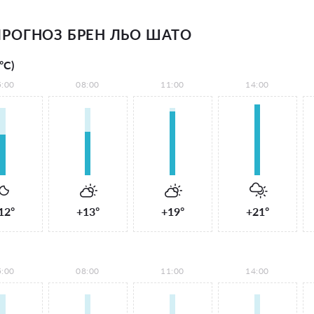
РОГНОЗ БРЕН ЛЬО ШАТО
°С)
5:00
08:00
11:00
14:00
12°
+13°
+19°
+21°
5:00
08:00
11:00
14:00