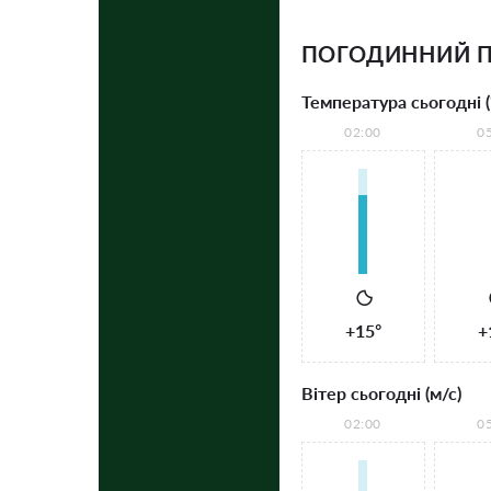
ПОГОДИННИЙ П
Температура сьогодні (
02:00
0
+15°
+
Вітер сьогодні (м/с)
02:00
0