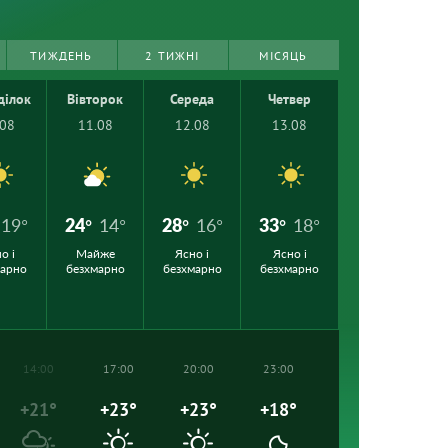
ТИЖДЕНЬ
2 ТИЖНІ
МІСЯЦЬ
ділок
Вівторок
Середа
Четвер
.08
11.08
12.08
13.08
19°
24°
14°
28°
16°
33°
18°
о і
Майже
Ясно і
Ясно і
марно
безхмарно
безхмарно
безхмарно
14:00
17:00
20:00
23:00
+21°
+23°
+23°
+18°