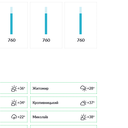
760
760
760
+36°
Житомир
+28°
+34°
Кропивницький
+37°
+22°
Миколаїв
+38°