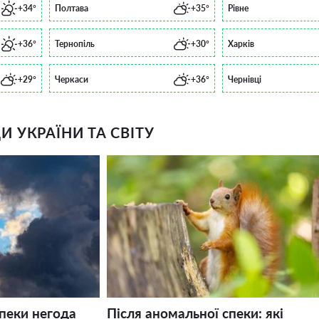
+34°
Полтава
+35°
Рівне
+36°
Тернопіль
+30°
Харків
+29°
Черкаси
+36°
Чернівці
 УКРАЇНИ ТА СВІТУ
спеки негода
Після аномальної спеки: які