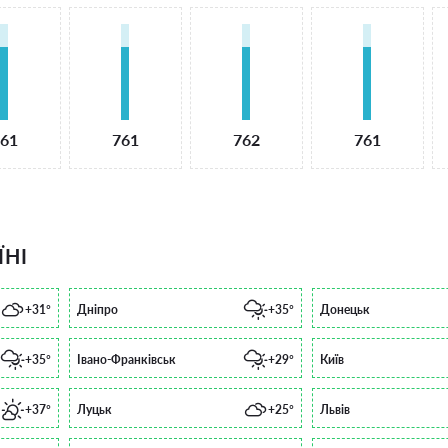
61
761
762
761
ЇНІ
+31°
Дніпро
+35°
Донецьк
+35°
Івано-Франківськ
+29°
Київ
+37°
Луцьк
+25°
Львів