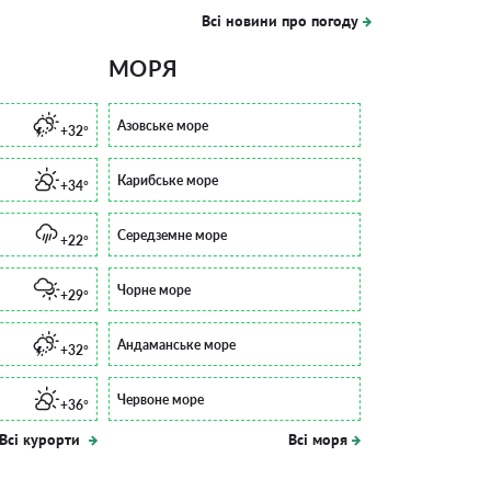
Всі новини про погоду
МОРЯ
Азовське море
+32°
Карибське море
+34°
Середземне море
+22°
Чорне море
+29°
Андаманське море
+32°
Червоне море
+36°
Всі курорти
Всі моря