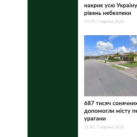
накриє усю Україну
рівень небезпеки
14:29, 7 серпня 2026
687 тисяч сонячни
допомогли місту п
урагани
11:42, 7 серпня 2026