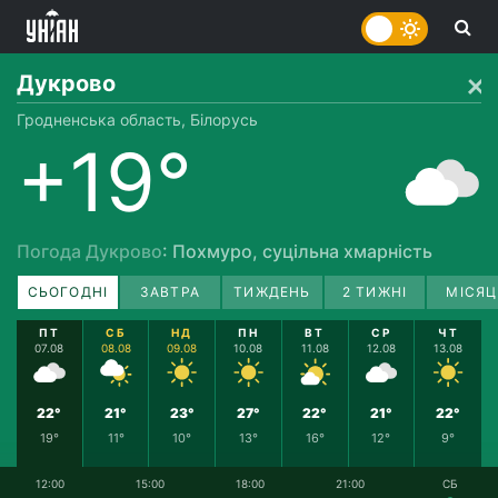
Дукрово
Гродненська область, Білорусь
+19°
Погода Дукрово
: Похмуро, суцільна хмарність
СЬОГОДНІ
ЗАВТРА
ТИЖДЕНЬ
2 ТИЖНІ
МІСЯЦ
ПТ
СБ
НД
ПН
ВТ
СР
ЧТ
07.08
08.08
09.08
10.08
11.08
12.08
13.08
22°
21°
23°
27°
22°
21°
22°
19°
11°
10°
13°
16°
12°
9°
12:00
15:00
18:00
21:00
СБ