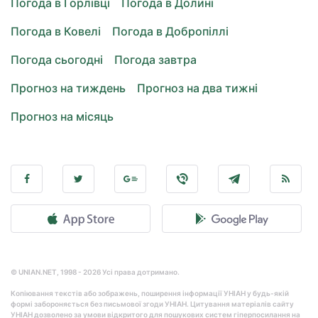
Погода в Горлівці
Погода в Долині
Погода в Ковелі
Погода в Добропіллі
Погода сьогодні
Погода завтра
Прогноз на тиждень
Прогноз на два тижні
Прогноз на місяць
© UNIAN.NET, 1998 - 2026 Усі права дотримано.
Копіювання текстів або зображень, поширення інформації УНІАН у будь-якій
формі забороняється без письмової згоди УНІАН. Цитування матеріалів сайту
УНІАН дозволено за умови відкритого для пошукових систем гіперпосилання на