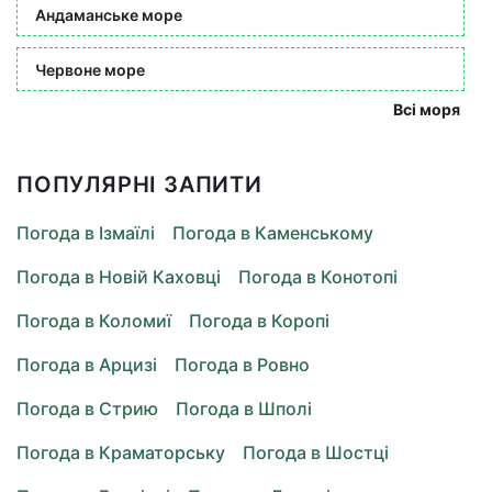
Андаманське море
Червоне море
Всі моря
ПОПУЛЯРНІ ЗАПИТИ
Погода в Ізмаїлі
Погода в Каменському
Погода в Новій Каховці
Погода в Конотопі
Погода в Коломиї
Погода в Коропі
Погода в Арцизі
Погода в Ровно
Погода в Стрию
Погода в Шполі
Погода в Краматорську
Погода в Шостці