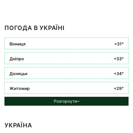
ПОГОДА В УКРАЇНІ
Вінниця
+31°
Дніпро
+33°
Донецьк
+34°
Житомир
+29°
Розгорнути
УКРАЇНА