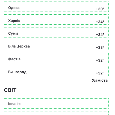
Одеса
+30°
Харків
+34°
Суми
+34°
Біла Церква
+33°
Фастів
+32°
Вишгород
+32°
Усі міста
СВІТ
Іспанія