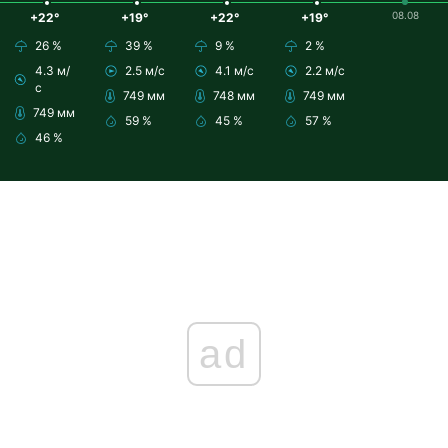
08.08
+22°
+19°
+22°
+19°
26 %
39 %
9 %
2 %
4.3 м/
2.5 м/с
4.1 м/с
2.2 м/с
с
749 мм
748 мм
749 мм
749 мм
59 %
45 %
57 %
46 %
ad