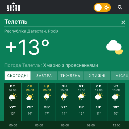
Телетль
Республіка Дагестан, Росія
+13°
Погода Телетль
: Хмарно з проясненнями
СЬОГОДНІ
ЗАВТРА
ТИЖДЕНЬ
2 ТИЖНІ
МІСЯЦ
ПТ
СБ
НД
ПН
ВТ
СР
ЧТ
07.08
08.08
09.08
10.08
11.08
12.08
13.08
22°
25°
23°
21°
19°
19°
19°
13°
14°
17°
14°
13°
11°
10°
00:00
03:00
06:00
09:00
12:00