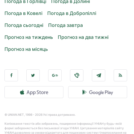
Погода в Горлівці
Погода в Долині
Погода в Ковелі
Погода в Добропіллі
Погода сьогодні
Погода завтра
Прогноз на тиждень
Прогноз на два тижні
Прогноз на місяць
© UNIAN.NET, 1998 - 2026 Усі права дотримано.
Копіювання текстів або зображень, поширення інформації УНІАН у будь-якій
формі забороняється без письмової згоди УНІАН. Цитування матеріалів сайту
УНІАН дозволено за умови відкритого для пошукових систем гіперпосилання на