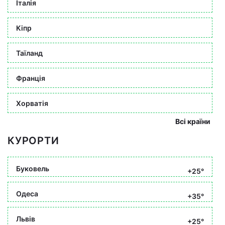
Італія
Кіпр
Таїланд
Франція
Хорватія
Всі країни
КУРОРТИ
Буковель
+25°
Одеса
+35°
Львів
+25°