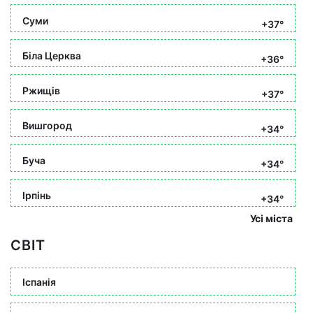
Суми
+37°
Біла Церква
+36°
Ржищів
+37°
Вишгород
+34°
Буча
+34°
Ірпінь
+34°
Усі міста
СВІТ
Іспанія