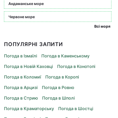
Андаманське море
Червоне море
Всі моря
ПОПУЛЯРНІ ЗАПИТИ
Погода в Ізмаїлі
Погода в Каменському
Погода в Новій Каховці
Погода в Конотопі
Погода в Коломиї
Погода в Коропі
Погода в Арцизі
Погода в Ровно
Погода в Стрию
Погода в Шполі
Погода в Краматорську
Погода в Шостці