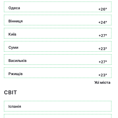
Одеса
+26°
Вінниця
+24°
Київ
+27°
Суми
+23°
Васильків
+27°
Ржищів
+23°
Усі міста
СВІТ
Іспанія