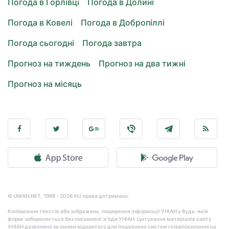
Погода в Горлівці
Погода в Долині
Погода в Ковелі
Погода в Добропіллі
Погода сьогодні
Погода завтра
Прогноз на тиждень
Прогноз на два тижні
Прогноз на місяць
© UNIAN.NET, 1998 - 2026 Усі права дотримано.
Копіювання текстів або зображень, поширення інформації УНІАН у будь-якій
формі забороняється без письмової згоди УНІАН. Цитування матеріалів сайту
УНІАН дозволено за умови відкритого для пошукових систем гіперпосилання на