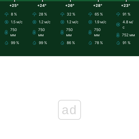
+25°
+24°
+26°
+28°
+23°
8 %
28 %
32 %
65 %
91 %
1.5 м/с
1.2 м/с
1.2 м/с
1.9 м/с
4.8 м/
с
750
750
750
750
мм
мм
мм
мм
752 мм
99 %
99 %
86 %
78 %
91 %
ad