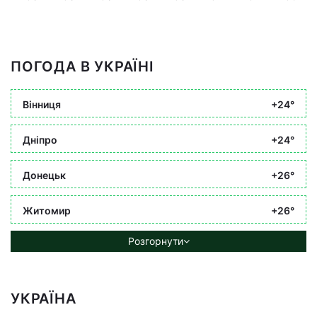
ПОГОДА В УКРАЇНІ
Вінниця
+24°
Дніпро
+24°
Донецьк
+26°
Житомир
+26°
Розгорнути
УКРАЇНА