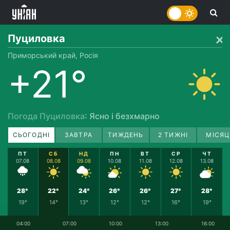
Пуциловка
Приморський край, Росія
+21°
Погода Пуциловка
: Ясно і безхмарно
СЬОГОДНІ
ЗАВТРА
ТИЖДЕНЬ
2 ТИЖНІ
МІСЯЦ
ПТ
СБ
НД
ПН
ВТ
СР
ЧТ
07.08
08.08
09.08
10.08
11.08
12.08
13.08
28°
22°
24°
26°
26°
27°
28°
19°
14°
13°
12°
12°
16°
19°
04:00
07:00
10:00
13:00
16:00