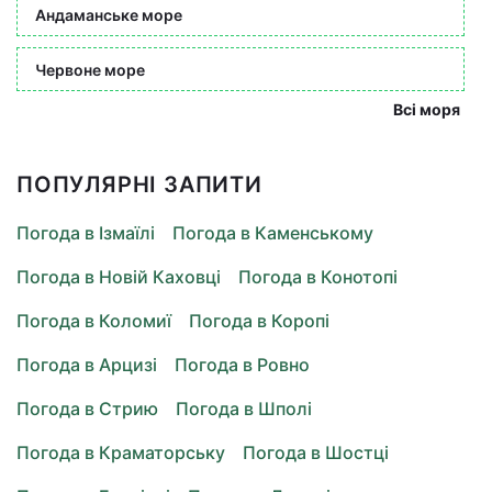
Андаманське море
Червоне море
Всі моря
ПОПУЛЯРНІ ЗАПИТИ
Погода в Ізмаїлі
Погода в Каменському
Погода в Новій Каховці
Погода в Конотопі
Погода в Коломиї
Погода в Коропі
Погода в Арцизі
Погода в Ровно
Погода в Стрию
Погода в Шполі
Погода в Краматорську
Погода в Шостці